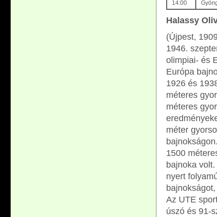
14:00
Gyöng
Halassy Oliv
(Újpest, 1909
1946. szepte
olimpiai- és
Európa bajno
1926 és 1938
méteres gyo
méteres gyors
eredményeket
méter gyorso
bajnokságon.
1500 métere
bajnoka volt
nyert folyam
bajnokságot,
Az UTE sport
úszó és 91-sz