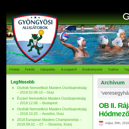
Főoldal
Felnőtt
Utánpótlás
A csapatról
Eredményeink
Galéria
Ta
Legfrissebb
Archívum
Osztrák Nemzetközi Masters Úszóbajnokság
‘veresegyház
– 2019.02.08-10 – Graz
Évzáró Nemzetközi Masters Úszóbajnokság
– 2018.12.08. – Budapest
OB II. Ráj
Osztrák Nemzetközi Masters Úszóbajnokság
Hódmező
– 2018.10.20. – Ausztria, Graz
2018 European Masters Championship –
május 30th, 2016
2018.09.02. – 07. – Slovenia, Kranj