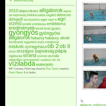
WordPress.org
alligátorok
2010
alapszakasz
aqua
debrecen
se
békéscsaba
cegléd
bajnokság
egri
diósgyőr
eger
dunaújváros
eger tv
vízmű
emléktorna
emlék
emlékkupa
eredmények
gyavc
felnőtt
fürdő
gyöngyös
gyöngyösi
alligátorok
halassy
halassy olivér
kertészeti egyetem
medence
kupa
ob 2
ob II
miskolc
nyíregyháza
pápa
országos bajnokság
olivér
strand
uszoda
rájátszás
szolnok
utánpótlás
veresegyház
vác
víz
vodafone
vízilabda
waterpolo
WP Cumulus Flash tag cloud by
Roy Tanck
requires
Flash Player
9 or better.
alligátorok
,
emléktorna