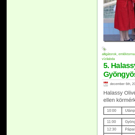
alligátorok
,
emléktorna
vízilabda
5. Halass
Gyöngyös
december 6th, 2
Halassy Oliv
ellen körmér
10:00
Utánp
11:00
Gyöng
12:30
Pápai