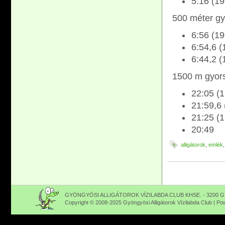
5:16 (19
500 méter gy
6:56 (19
6:54,6 (
6:44,2 (
1500 m gyor
22:05 (
21:59,6
21:25 (1
20:49
alligátorok
,
emlék
GYÖNGYÖSI ALLIGÁTOROK VÍZILABDA CLUB KHSE. - 3200 GY
Copyright © 2008-2025 Gyöngyösi Alligátorok Vízilabda Club | P