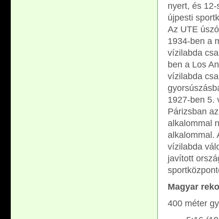
nyert, és 12-
újpesti sport
Az UTE úszója
1934-ben a m
vízilabda cs
ben a Los An
vízilabda cs
gyorsúszásba
1927-ben 5. 
Párizsban az
alkalommal n
alkalommal. 
vízilabda vál
javított orsz
sportközponto
M
agyar reko
400 méter gy