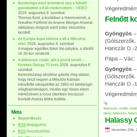
Bundesliga-edző teremtené újra a futballt
Végeredmény
gyerekekkel a Káli-medencében – VIDEÓ
2026. augusztus 8. szombat
Felnőtt k
Thomas Kost, a korábban a Hannovernél, a
Greuther Fürthnél és Arsene Wenger Arsenal-
stábjában dolgozó edző bátor misszióba
kezdett.
Gyöngyös
–
Az Európa-kupa elérése a tét a Mitrovica
(Gólszerzők.
ellen
2026. augusztus 8. szombat
Hanczár D.-2
A magyar együttes tízkor lép pályára, a döntőt
16.30-kor rendezik.
Pápa – Vác:
A debreceni csatár, akit a grund nevelt –
Kerekes György 70 éves
2026. augusztus 8.
Gyöngyös
–
szombat
Keresztszalag-sérülése gátolta meg abban,
(Gólszerzők.
hogy részt vegyen a Mészöly Kálmán
Hanczár D.-1
irányította válogatottal az 1982-es labdarúgó-
világbajnokságon, miután egy Vasas elleni
Végeredmén
mérkőzésen a rossz ütemben becsúszó
Komjáti András telibe trafálta.
debrecen
,
emlék
,
eml
Meta
olivér
,
helyezés
,
helye
Halassy 
Bejelentkezés
RSS
(bejegyzés)
december 20th, 
RSS
(hozzászólás)