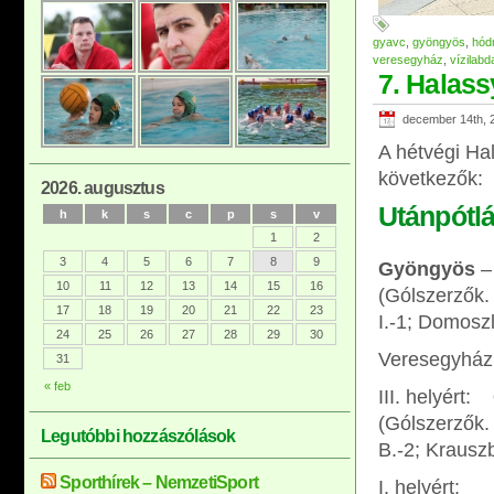
gyavc
,
gyöngyös
,
hód
veresegyház
,
vízilabd
7. Halas
december 14th, 
A hétvégi Ha
következők:
2026. augusztus
Utánpótlá
h
k
s
c
p
s
v
1
2
3
4
5
6
7
8
9
Gyöngyös
–
10
11
12
13
14
15
16
(Gólszerzők. 
17
18
19
20
21
22
23
I.-1; Domoszl
24
25
26
27
28
29
30
Veresegyház
31
« feb
III. helyért:
(Gólszerzők. 
Legutóbbi hozzászólások
B.-2; Krauszb
Sporthírek – NemzetiSport
I. helyért: