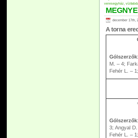
veresegyház
,
vízilabd
MEGNYERT
december 17th, 
A torna ere
Gólszerzők
M. – 4; Fark
Fehér L. – 1
Gólszerzők
3; Angyal D.
Fehér L. – 1