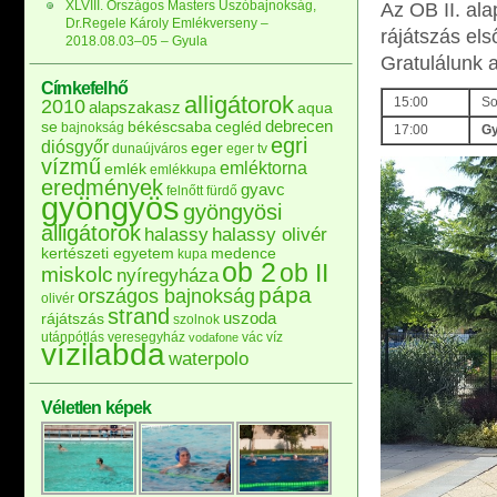
XLVIII. Országos Masters Úszóbajnokság,
Az OB II. al
Dr.Regele Károly Emlékverseny –
rájátszás els
2018.08.03–05 – Gyula
Gratulálunk 
Címkefelhő
alligátorok
15:00
So
2010
alapszakasz
aqua
debrecen
se
békéscsaba
cegléd
bajnokság
17:00
Gy
egri
diósgyőr
eger
dunaújváros
eger tv
vízmű
emléktorna
emlék
emlékkupa
eredmények
gyavc
felnőtt
fürdő
gyöngyös
gyöngyösi
alligátorok
halassy
halassy olivér
kertészeti egyetem
medence
kupa
ob 2
ob II
miskolc
nyíregyháza
pápa
országos bajnokság
olivér
strand
uszoda
rájátszás
szolnok
utánpótlás
veresegyház
vác
víz
vodafone
vízilabda
waterpolo
Véletlen képek