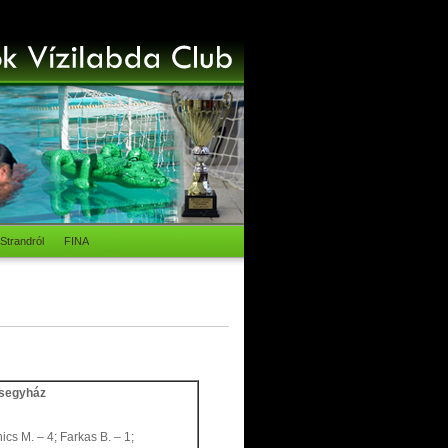
Strandról
FINA
esegyház
ics M. – 4; Farkas B. – 1;