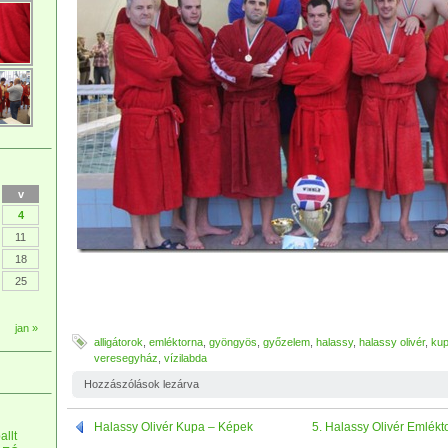
v
4
11
18
25
jan »
alligátorok
,
emléktorna
,
gyöngyös
,
győzelem
,
halassy
,
halassy olivér
,
ku
veresegyház
,
vízilabda
Hozzászólások lezárva
Halassy Olivér Kupa – Képek
5. Halassy Olivér Emlékt
allt