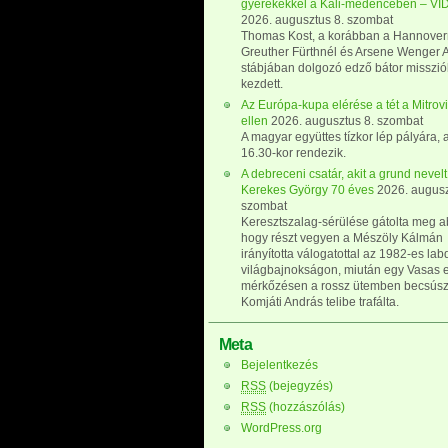
gyerekekkel a Káli-medencében – V
2026. augusztus 8. szombat
Thomas Kost, a korábban a Hannovern
Greuther Fürthnél és Arsene Wenger A
stábjában dolgozó edző bátor misszi
kezdett.
Az Európa-kupa elérése a tét a Mitrov
ellen
2026. augusztus 8. szombat
A magyar együttes tízkor lép pályára, 
16.30-kor rendezik.
A debreceni csatár, akit a grund nevelt
Kerekes György 70 éves
2026. augusz
szombat
Keresztszalag-sérülése gátolta meg 
hogy részt vegyen a Mészöly Kálmán
irányította válogatottal az 1982-es la
világbajnokságon, miután egy Vasas e
mérkőzésen a rossz ütemben becsús
Komjáti András telibe trafálta.
Meta
Bejelentkezés
RSS
(bejegyzés)
RSS
(hozzászólás)
WordPress.org