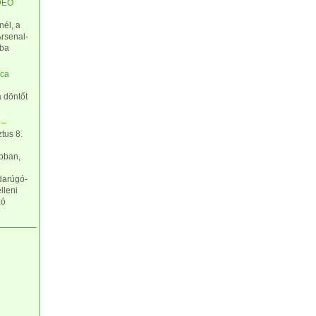
IDEÓ
él, a
rsenal-
óba
ica
a döntőt
 –
tus 8.
abban,
bdarúgó-
lleni
zó