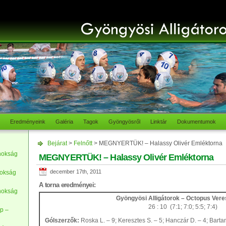
Eredményeink
Galéria
Tagok
Gyöngyösről
Linktár
Dokumentumok
Bejárat
>
Felnőtt
> MEGNYERTÜK! – Halassy Olivér Emléktorna
nokság
MEGNYERTÜK! – Halassy Olivér Emléktorna
december 17th, 2011
nokság
A torna eredményei:
nokság
Gyöngyösi Alligátorok – Octopus Ver
26 : 10 (7:1; 7:0; 5:5; 7:4)
p –
Gólszerzők:
Roska L. – 9; Keresztes S. – 5; Hanczár D. – 4; Bartan