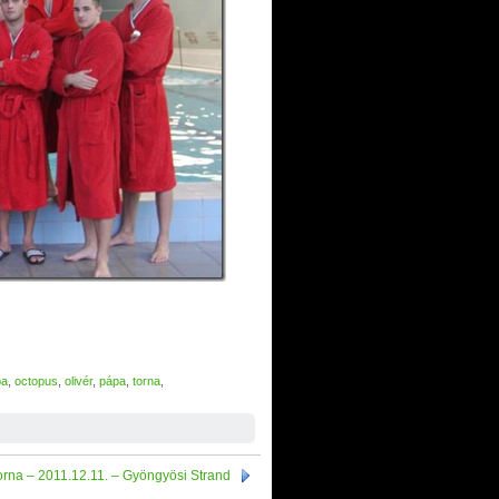
pa
,
octopus
,
olivér
,
pápa
,
torna
,
orna – 2011.12.11. – Gyöngyösi Strand