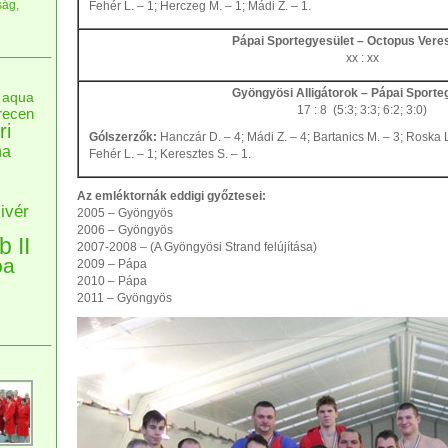
ság,
Fehér L. – 1; Herczeg M. – 1; Mádi Z. – 1.
Pápai Sportegyesület – Octopus Ver
xx : xx
Gyöngyösi Alligátorok – Pápai Sporte
aqua
17 : 8 (5:3; 3:3; 6:2; 3:0)
recen
ri
Gólszerzők:
Hanczár D. – 4; Mádi Z. – 4; Bartanics M. – 3; Roska L
na
Fehér L. – 1; Keresztes S. – 1.
Az emléktornák eddigi győztesei:
ivér
2005 – Gyöngyös
2006 – Gyöngyös
b II
2007-2008 – (A Gyöngyösi Strand felújítása)
pa
2009 – Pápa
2010 – Pápa
2011 – Gyöngyös