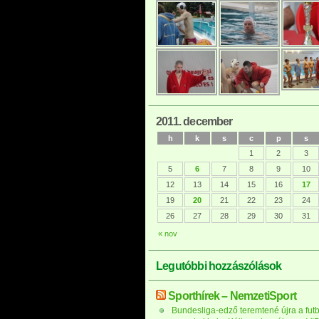
2011. december
h
k
s
c
p
s
1
2
3
5
6
7
8
9
10
12
13
14
15
16
17
19
20
21
22
23
24
26
27
28
29
30
31
« nov
Legutóbbi hozzászólások
Sporthírek – NemzetiSport
Bundesliga-edző teremtené újra a futb