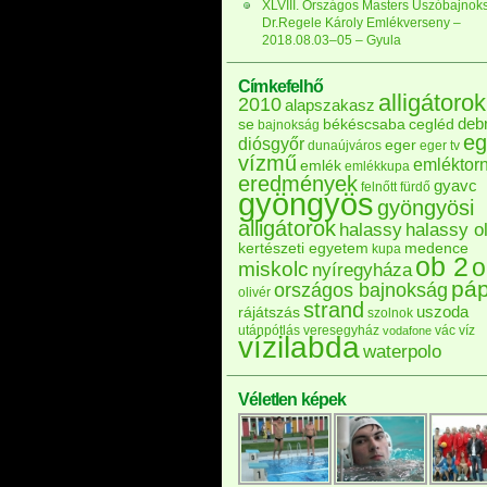
XLVIII. Országos Masters Úszóbajnok
Dr.Regele Károly Emlékverseny –
2018.08.03–05 – Gyula
Címkefelhő
alligátorok
2010
alapszakasz
deb
se
békéscsaba
cegléd
bajnokság
eg
diósgyőr
eger
dunaújváros
eger tv
vízmű
emléktor
emlék
emlékkupa
eredmények
gyavc
felnőtt
fürdő
gyöngyös
gyöngyösi
alligátorok
halassy
halassy ol
kertészeti egyetem
medence
kupa
ob 2
o
miskolc
nyíregyháza
pá
országos bajnokság
olivér
strand
uszoda
rájátszás
szolnok
utánpótlás
veresegyház
vác
víz
vodafone
vízilabda
waterpolo
Véletlen képek