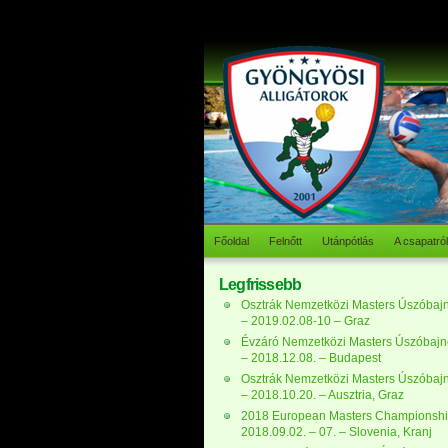
Főoldal
Felnőtt
Utánpótlás
A csapatról
Legfrissebb
Osztrák Nemzetközi Masters Úszóbaj
– 2019.02.08-10 – Graz
Évzáró Nemzetközi Masters Úszóbaj
– 2018.12.08. – Budapest
Osztrák Nemzetközi Masters Úszóbaj
– 2018.10.20. – Ausztria, Graz
2018 European Masters Championshi
2018.09.02. – 07. – Slovenia, Kranj