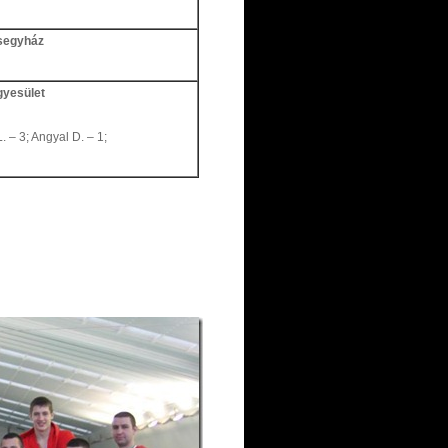
esegyház
gyesület
. – 3; Angyal D. – 1;