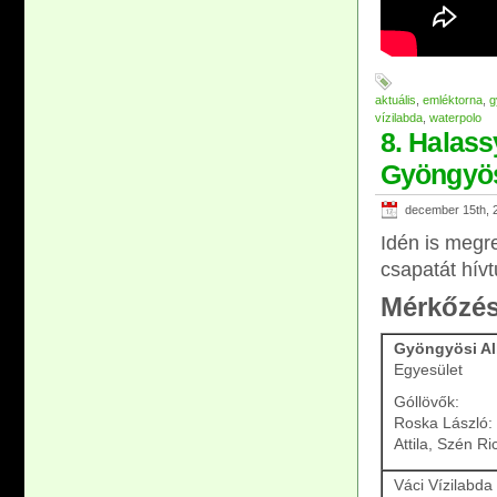
aktuális
,
emléktorna
,
g
vízilabda
,
waterpolo
8. Halass
Gyöngyö
december 15th, 
Idén is megr
csapatát hív
Mérkőzés
Gyöngyösi All
Egyesület
Góllövők:
Roska László: 
Attila, Szén R
Váci Vízilabda