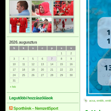
2026. augusztus
h
k
s
c
p
s
v
1
2
3
4
5
6
7
8
9
10
11
12
13
14
15
16
17
18
19
20
21
22
23
24
25
26
27
28
29
30
31
« feb
Legutóbbi hozzászólások
acsa
,
emlék
,
eml
Sporthírek – NemzetiSport