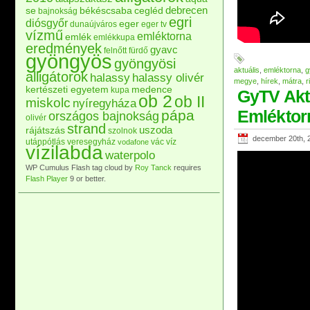
debrecen
se
békéscsaba
cegléd
bajnokság
egri
diósgyőr
eger
dunaújváros
eger tv
vízmű
emléktorna
emlék
emlékkupa
eredmények
gyavc
felnőtt
fürdő
gyöngyös
gyöngyösi
aktuális
,
emléktorna
,
g
alligátorok
halassy
halassy olivér
megye
,
hírek
,
mátra
,
r
kertészeti egyetem
medence
kupa
GyTV Aktu
ob 2
ob II
miskolc
nyíregyháza
Emléktor
pápa
országos bajnokság
olivér
strand
uszoda
rájátszás
szolnok
december 20th, 
utánpótlás
veresegyház
vác
víz
vodafone
vízilabda
waterpolo
WP Cumulus Flash tag cloud by
Roy Tanck
requires
Flash Player
9 or better.