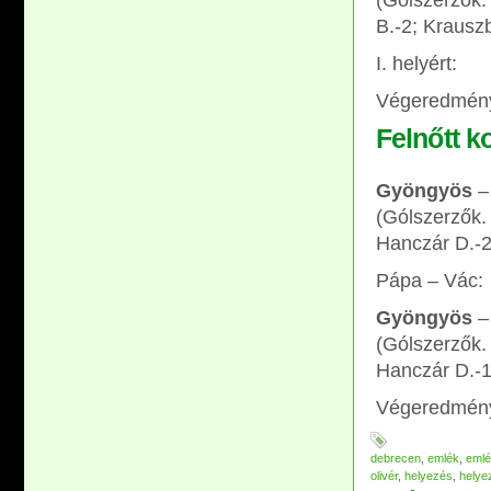
(Gólszerzők. 
B.-2; Krauszb
I. helyért:
Végeredmény
Felnőtt k
Gyöngyös
–
(Gólszerzők.
Hanczár D.-2
Pápa – Vác:
Gyöngyös
–
(Gólszerzők.
Hanczár D.-1
Végeredmén
debrecen
,
emlék
,
eml
olivér
,
helyezés
,
helye