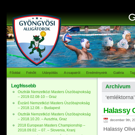
Főoldal
Felnőtt
Utánpótlás
A csapatról
Eredményeink
Galéria
Ta
Legfrissebb
Archívum
Osztrák Nemzetközi Masters Úszóbajnokság
‘emléktorna’
– 2019.02.08-10 – Graz
Évzáró Nemzetközi Masters Úszóbajnokság
– 2018.12.08. – Budapest
Halassy O
Osztrák Nemzetközi Masters Úszóbajnokság
– 2018.10.20. – Ausztria, Graz
december 9th, 2
2018 European Masters Championship –
Halassy Oliv
2018.09.02. – 07. – Slovenia, Kranj