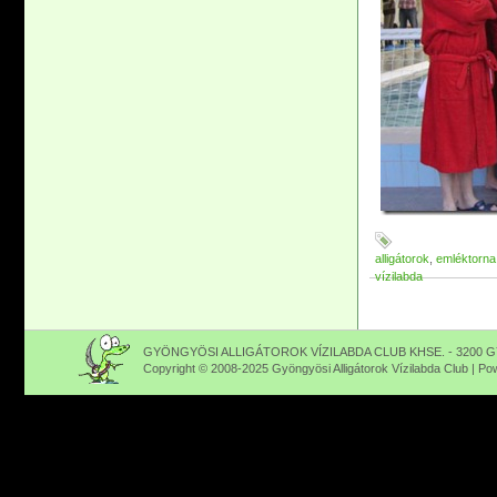
alligátorok
,
emléktorna
vízilabda
GYÖNGYÖSI ALLIGÁTOROK VÍZILABDA CLUB KHSE. - 3200 GY
Copyright © 2008-2025 Gyöngyösi Alligátorok Vízilabda Club | P