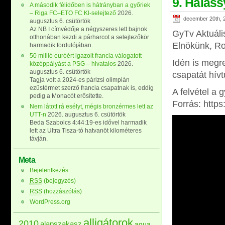
9. Halass
A második félidőben is hátrányban a győriek
– Riga FC–ETO FC Kl-selejtező
2026.
december 20th, 
augusztus 6. csütörtök
Az NB I címvédője a négyszeres lett bajnok
GyTv Aktuáli
otthonában kezdi a párharcot a selejtezőkör
Elnökünk, Ros
harmadik fordulójában.
50 millió euróért igazolt francia válogatott
Idén is megr
középpályást a PSG – hivatalos
2026.
augusztus 6. csütörtök
csapatát hív
Tagja volt a 2024-es párizsi olimpián
ezüstérmet szerző francia csapatnak is, eddig
A felvétel a 
pedig a Monacót erősítette.
Forrás: htt
Nem látott rá esélyt, mégis bronzérmes lett az
UTT-n
2026. augusztus 6. csütörtök
Beda Szabolcs 4:44:19-es idővel harmadik
lett az Ultra Tisza-tó hatvanöt kilométeres
távján.
Meta
Bejelentkezés
RSS
(bejegyzés)
RSS
(hozzászólás)
WordPress.org
alligátorok
2010
alapszakasz
aqua