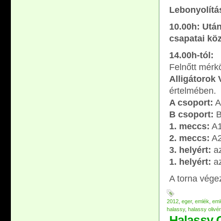
Lebonyolítás
10.00h:
Után
csapatai köz
14.00h-tól:
Felnőtt mérk
Alligátorok
értelmében.
A csoport:
A
B csoport:
B
1. meccs:
A1
2. meccs:
A2
3. helyért:
a
1. helyért:
a
A torna vége
2012
,
eger
,
emlék
,
eml
halassy
,
halassy olivér
Halassy 