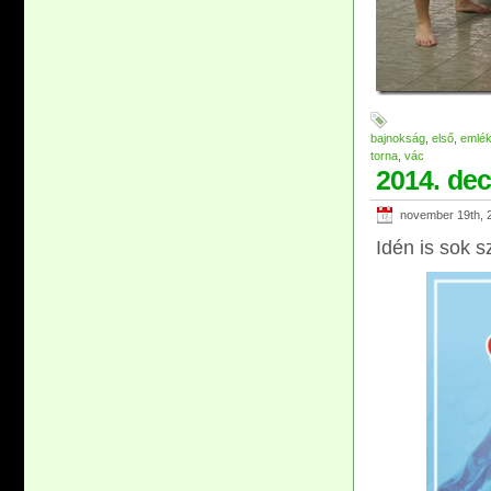
bajnokság
,
első
,
emlé
torna
,
vác
2014. dec
november 19th, 
Idén is sok s