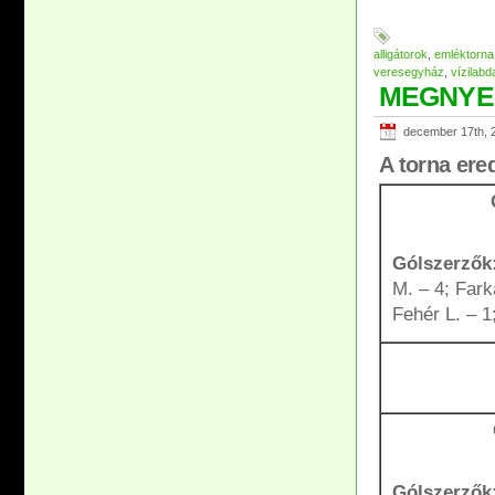
alligátorok
,
emléktorna
veresegyház
,
vízilabd
MEGNYERT
december 17th, 
A torna ere
Gólszerzők
M. – 4; Fark
Fehér L. – 1
Gólszerzők