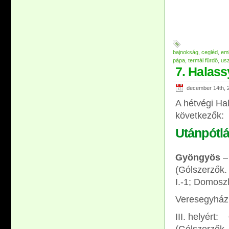
bajnokság
,
cegléd
,
em
pápa
,
termál fürdő
,
us
7. Halas
december 14th, 
A hétvégi Ha
következők:
Utánpótlá
Gyöngyös
–
(Gólszerzők. 
I.-1; Domoszl
Veresegyház
III. helyért: