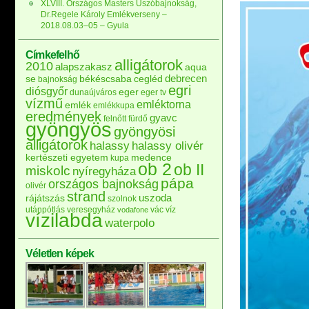
XLVIII. Országos Masters Úszóbajnokság,
Dr.Regele Károly Emlékverseny –
2018.08.03–05 – Gyula
Címkefelhő
alligátorok
2010
alapszakasz
aqua
debrecen
se
békéscsaba
cegléd
bajnokság
egri
diósgyőr
eger
dunaújváros
eger tv
vízmű
emléktorna
emlék
emlékkupa
eredmények
gyavc
felnőtt
fürdő
gyöngyös
gyöngyösi
alligátorok
halassy
halassy olivér
kertészeti egyetem
medence
kupa
ob 2
ob II
miskolc
nyíregyháza
pápa
országos bajnokság
olivér
strand
uszoda
rájátszás
szolnok
utánpótlás
veresegyház
vác
víz
vodafone
vízilabda
waterpolo
Véletlen képek