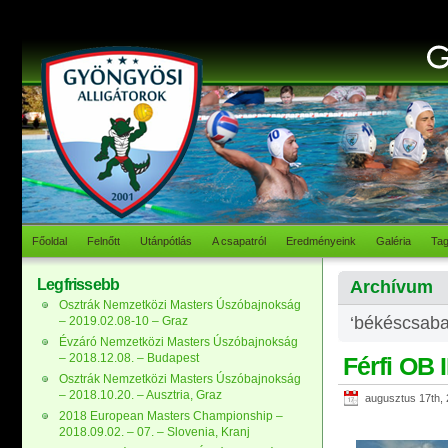
Főoldal
Felnőtt
Utánpótlás
A csapatról
Eredményeink
Galéria
Ta
Legfrissebb
Archívum
Osztrák Nemzetközi Masters Úszóbajnokság
‘békéscsaba’
– 2019.02.08-10 – Graz
Évzáró Nemzetközi Masters Úszóbajnokság
– 2018.12.08. – Budapest
Férfi OB 
Osztrák Nemzetközi Masters Úszóbajnokság
– 2018.10.20. – Ausztria, Graz
augusztus 17th,
2018 European Masters Championship –
2018.09.02. – 07. – Slovenia, Kranj