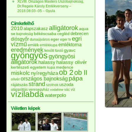
XLVIII. Országos Masters Úszóbajnokság,
Dr.Regele Károly Emlékverseny –
2018.08.03–05 – Gyula
Címkefelhő
alligátorok
2010
alapszakasz
aqua
debrecen
se
békéscsaba
cegléd
bajnokság
egri
diósgyőr
eger
dunaújváros
eger tv
vízmű
emléktorna
emlék
emlékkupa
eredmények
gyavc
felnőtt
fürdő
gyöngyös
gyöngyösi
alligátorok
halassy
halassy olivér
kertészeti egyetem
medence
kupa
ob 2
ob II
miskolc
nyíregyháza
pápa
országos bajnokság
olivér
strand
uszoda
rájátszás
szolnok
utánpótlás
veresegyház
vác
víz
vodafone
vízilabda
waterpolo
Véletlen képek