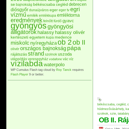
debrecen
se
békéscsaba
cegléd
bajnokság
egri
diósgyőr
eger
dunaújváros
eger tv
vízmű
emléktorna
emlék
emlékkupa
eredmények
gyavc
felnőtt
fürdő
gyöngyös
gyöngyösi
alligátorok
halassy
halassy olivér
kertészeti egyetem
medence
kupa
ob 2
ob II
miskolc
nyíregyháza
pápa
országos bajnokság
olivér
strand
uszoda
rájátszás
szolnok
utánpótlás
veresegyház
vác
víz
vodafone
vízilabda
waterpolo
WP Cumulus Flash tag cloud by
Roy Tanck
requires
Flash Player
9 or better.
békéscsaba
,
cegléd
,
c
hódmezővásárhely
,
ka
szolnok
,
szte
,
tatabán
OB II. Rá