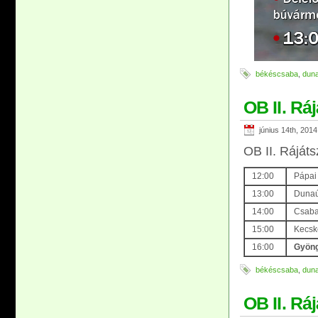
békéscsaba
,
duna
OB II. Rá
június 14th, 2014
OB II. Rájáts
12:00
Pápai
13:00
Dunaúj
14:00
Csaba
15:00
Kecske
16:00
G
yöng
békéscsaba
,
duna
OB II. Rá