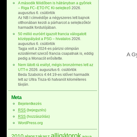
A második félidőben is hátrányban a győriek
– Riga FC–ETO FC Kl-selejtező
2026.
augusztus 6. csütörtök
Az NB I címvédője a négyszeres lett bajnok
otthonában kezdi a párharcot a selejtezőkör
harmadik fordulójában.
50 millió euróért igazolt francia válogatott
középpályást a PSG – hivatalos
2026.
augusztus 6. csütörtök
Tagja volt a 2024-es párizsi olimpián
ezüstérmet szerző francia csapatnak is, eddig
A Gy
pedig a Monacót erősítette.
Nem látott rá esélyt, mégis bronzérmes lett az
UTT-n
2026. augusztus 6. csütörtök
Beda Szabolcs 4:44:19-es idővel harmadik
lett az Ultra Tisza-tó hatvanöt kilométeres
távján.
Meta
Bejelentkezés
RSS
(bejegyzés)
RSS
(hozzászólás)
WordPress.org
alligátorok
2010
alapszakasz
aqua