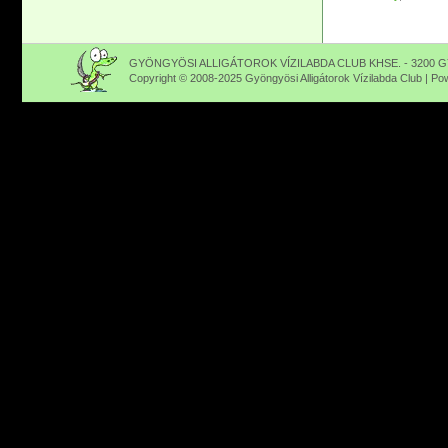
GYÖNGYÖSI ALLIGÁTOROK VÍZILABDA CLUB KHSE. - 3200 GY
Copyright © 2008-2025 Gyöngyösi Alligátorok Vízilabda Club | P