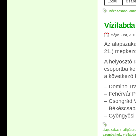
15:00
Csaba
békéscsaba
,
duna
Vízilabda 
május 21st, 2011
Az alapszaka
21.) megkezd
A helyosztó r
csoportba ke
a következő 
– Domino Tr
– Fehérvár P
– Csongrád V
– Békéscsaba
– Gyöngyösi 
alapszakasz
,
alligátor
szombathely
,
vízilabda