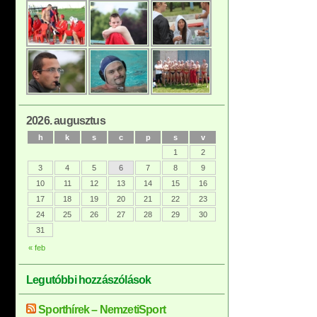
2026. augusztus
h
k
s
c
p
s
v
1
2
3
4
5
6
7
8
9
10
11
12
13
14
15
16
17
18
19
20
21
22
23
24
25
26
27
28
29
30
31
« feb
Legutóbbi hozzászólások
Sporthírek – NemzetiSport