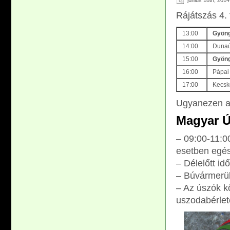
június 18th, 2014
Rájátszás 4.
13:00
G
yöng
14:00
Dunaú
15:00
G
yöng
16:00
Pápai
17:00
Kecske
Ugyanezen a 
Magyar Ú
– 09:00-11:0
esetben egész
– Délelőtt i
– Búvármerül
– Az úszók k
uszodabérlete