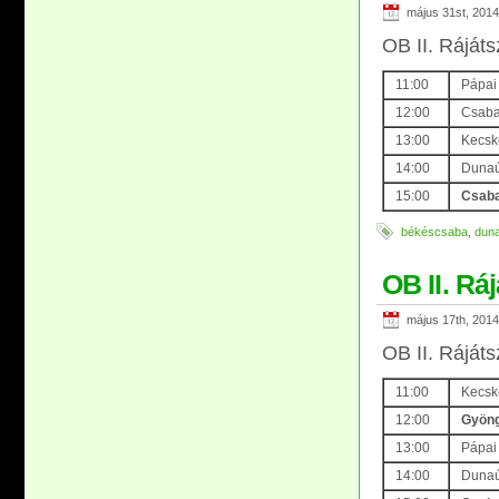
május 31st, 2014
OB II. Rájáts
11:00
Pápai
12:00
Csaba
13:00
Kecsk
14:00
Dunaú
15:00
Csaba
békéscsaba
,
duna
OB II. Rá
május 17th, 2014
OB II. Ráját
11:00
Kecske
12:00
G
yöng
13:00
Pápai 
14:00
Dunaú