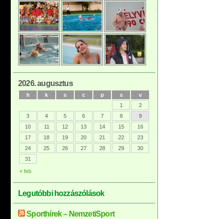
2026. augusztus
h
k
s
c
p
s
v
1
2
3
4
5
6
7
8
9
10
11
12
13
14
15
16
17
18
19
20
21
22
23
24
25
26
27
28
29
30
31
« feb
Legutóbbi hozzászólások
Sporthírek – NemzetiSport