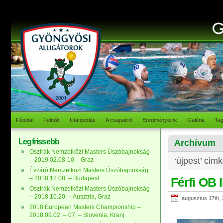
Főoldal
Felnőtt
Utánpótlás
A csapatról
Eredményeink
Galéria
Ta
Legfrissebb
Archívum
Osztrák Nemzetközi Masters Úszóbajnokság
‘újpest’ cim
– 2019.02.08-10 – Graz
Évzáró Nemzetközi Masters Úszóbajnokság
– 2018.12.08. – Budapest
Férfi OB 
Osztrák Nemzetközi Masters Úszóbajnokság
– 2018.10.20. – Ausztria, Graz
augusztus 17th,
2018 European Masters Championship –
2018.09.02. – 07. – Slovenia, Kranj