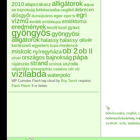
alligátorok
2010
alapszakasz
aqua
debrecen
se
békéscsaba
cegléd
bajnokság
egri
diósgyőr
eger
dunaújváros
eger tv
vízmű
emléktorna
emlék
emlékkupa
eredmények
gyavc
felnőtt
fürdő
gyöngyös
gyöngyösi
alligátorok
halassy
halassy olivér
kertészeti egyetem
medence
kupa
ob 2
ob II
miskolc
nyíregyháza
pápa
országos bajnokság
olivér
strand
uszoda
rájátszás
szolnok
utánpótlás
veresegyház
vác
víz
vodafone
vízilabda
waterpolo
WP Cumulus Flash tag cloud by
Roy Tanck
requires
Flash Player
9 or better.
békéscsaba
,
cegléd
,
c
hódmezővásárhely
,
ka
szolnok
,
szte
,
tatabán