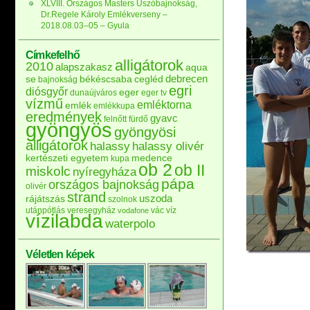
XLVIII. Országos Masters Úszóbajnokság,
Dr.Regele Károly Emlékverseny –
2018.08.03–05 – Gyula
Címkefelhő
alligátorok
2010
alapszakasz
aqua
debrecen
se
békéscsaba
cegléd
bajnokság
egri
diósgyőr
eger
dunaújváros
eger tv
vízmű
emléktorna
emlék
emlékkupa
eredmények
gyavc
felnőtt
fürdő
gyöngyös
gyöngyösi
alligátorok
halassy
halassy olivér
kertészeti egyetem
medence
kupa
ob 2
ob II
miskolc
nyíregyháza
pápa
országos bajnokság
olivér
strand
uszoda
rájátszás
szolnok
utánpótlás
veresegyház
vác
víz
vodafone
vízilabda
waterpolo
Véletlen képek