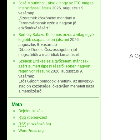
José Mourinho: Látszik, hogy az FTC magas
intenzitással játszik
2026. augusztus 9.
vasárnap
„Szeretnék köszönetet mondani a
Ferencvárosnak ezért a nagyon jó
edzőmérkőzésért.”
Borbély Balázs: Kellemes érzés a világ egyik
legjobb csapata ellen játszani
2026.
augusztus 9. vasárnap
Dibusz Dénes: Összességében jól
megszűrtük a madridiak támadásait.
A Gy
Szélesi: Értékes ez a győzelem, már csak
azért is, mert újpesti részről ebben nagyon
régen volt részünk
2026. augusztus 9.
vasárnap
Erős Gábor: boldogok lehetünk, az Illovszky-
stadion közönsége jókedvűen mehetett haza
a mérkőzésről.
Meta
Bejelentkezés
RSS
(bejegyzés)
RSS
(hozzászólás)
WordPress.org