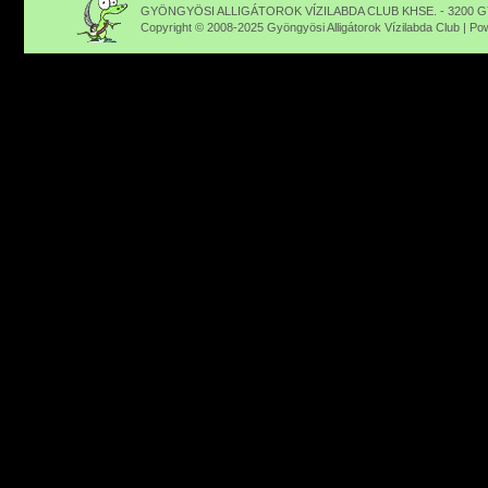
GYÖNGYÖSI ALLIGÁTOROK VÍZILABDA CLUB KHSE. - 3200 GY
Copyright © 2008-2025 Gyöngyösi Alligátorok Vízilabda Club | P