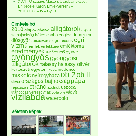
XLVIII. Országos Masters Úszóbajnokság,
Dr.Regele Károly Emlékverseny –
2018.08.03–05 – Gyula
Címkefelhő
alligátorok
2010
alapszakasz
aqua
debrecen
se
békéscsaba
cegléd
bajnokság
egri
diósgyőr
eger
dunaújváros
eger tv
vízmű
emléktorna
emlék
emlékkupa
eredmények
gyavc
felnőtt
fürdő
gyöngyös
gyöngyösi
alligátorok
halassy
halassy olivér
kertészeti egyetem
medence
kupa
ob 2
ob II
miskolc
nyíregyháza
pápa
országos bajnokság
olivér
strand
uszoda
rájátszás
szolnok
utánpótlás
veresegyház
vác
víz
vodafone
vízilabda
waterpolo
Véletlen képek