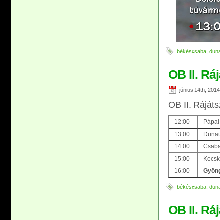
békéscsaba
,
duna
OB II. Rá
június 14th, 2014
OB II. Rájáts
12:00
Pápai
13:00
Dunaúj
14:00
Csaba
15:00
Kecske
16:00
G
yöng
békéscsaba
,
duna
OB II. Rá