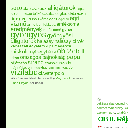
alligátorok
2010
alapszakasz
aqua
debrecen
se
békéscsaba
cegléd
bajnokság
egri
diósgyőr
eger
dunaújváros
eger tv
vízmű
emléktorna
emlék
emlékkupa
eredmények
gyavc
felnőtt
fürdő
gyöngyös
gyöngyösi
alligátorok
halassy
halassy olivér
kertészeti egyetem
medence
kupa
ob 2
ob II
miskolc
nyíregyháza
pápa
országos bajnokság
olivér
strand
uszoda
rájátszás
szolnok
utánpótlás
veresegyház
vác
víz
vodafone
vízilabda
waterpolo
WP Cumulus Flash tag cloud by
Roy Tanck
requires
Flash Player
9 or better.
békéscsaba
,
cegléd
,
c
hódmezővásárhely
,
ka
szolnok
,
szte
,
tatabán
OB II. Rá