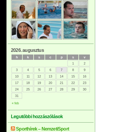
2026. augusztus
h
k
s
c
p
s
v
1
2
3
4
5
6
7
8
9
10
11
12
13
14
15
16
17
18
19
20
21
22
23
24
25
26
27
28
29
30
31
« feb
Legutóbbi hozzászólások
Sporthírek – NemzetiSport