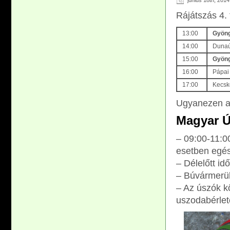
június 18th, 2014
Rájátszás 4.
13:00
G
yöng
14:00
Dunaú
15:00
G
yöng
16:00
Pápai
17:00
Kecske
Ugyanezen a 
Magyar Ú
– 09:00-11:0
esetben egész
– Délelőtt i
– Búvármerül
– Az úszók k
uszodabérlete