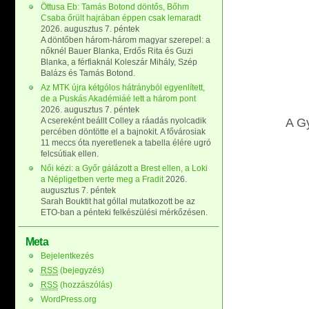
Öttusa Eb: Tamás Botond döntős, Bőhm
Csaba őrült hajrában éppen csak lemaradt
2026. augusztus 7. péntek
A döntőben három-három magyar szerepel: a
nőknél Bauer Blanka, Erdős Rita és Guzi
Blanka, a férfiaknál Koleszár Mihály, Szép
Balázs és Tamás Botond.
Az MTK újra kétgólos hátrányból egyenlített,
de a Puskás Akadémiáé lett a három pont
2026. augusztus 7. péntek
A csereként beállt Colley a ráadás nyolcadik
A Gy
percében döntötte el a bajnokit. A fővárosiak
11 meccs óta nyeretlenek a tabella élére ugró
felcsútiak ellen.
Női kézi: a Győr gálázott a Brest ellen, a Loki
a Népligetben verte meg a Fradit
2026.
augusztus 7. péntek
Sarah Bouktit hat góllal mutatkozott be az
ETO-ban a pénteki felkészülési mérkőzésen.
Meta
Bejelentkezés
RSS
(bejegyzés)
RSS
(hozzászólás)
WordPress.org