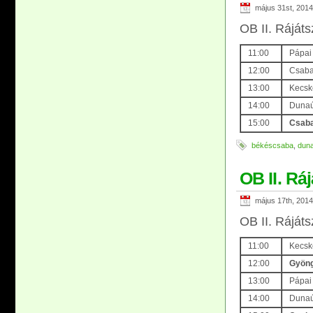
május 31st, 2014
OB II. Rájáts
11:00
Pápai
12:00
Csaba
13:00
Kecsk
14:00
Dunaú
15:00
Csaba
békéscsaba
,
duna
OB II. Rá
május 17th, 2014
OB II. Ráját
11:00
Kecske
12:00
G
yöng
13:00
Pápai 
14:00
Dunaú