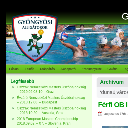
Főoldal
Felnőtt
Utánpótlás
A csapatról
Eredményeink
Galéria
Ta
Legfrissebb
Archívum
Osztrák Nemzetközi Masters Úszóbajnokság
‘dunaújváros
– 2019.02.08-10 – Graz
Évzáró Nemzetközi Masters Úszóbajnokság
– 2018.12.08. – Budapest
Férfi OB 
Osztrák Nemzetközi Masters Úszóbajnokság
– 2018.10.20. – Ausztria, Graz
augusztus 17th,
2018 European Masters Championship –
2018.09.02. – 07. – Slovenia, Kranj