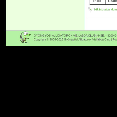
15:00
Csaba
békéscsaba
,
duna
GYÖNGYÖSI ALLIGÁTOROK VÍZILABDA CLUB KHSE. - 3200 GY
Copyright © 2008-2025 Gyöngyösi Alligátorok Vízilabda Club | P