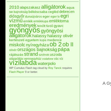
alligátorok
2010
alapszakasz
aqua
debrecen
se
békéscsaba
cegléd
bajnokság
egri
diósgyőr
eger
dunaújváros
eger tv
vízmű
emléktorna
emlék
emlékkupa
eredmények
gyavc
felnőtt
fürdő
gyöngyös
gyöngyösi
alligátorok
halassy
halassy olivér
kertészeti egyetem
medence
kupa
ob 2
ob II
miskolc
nyíregyháza
pápa
országos bajnokság
olivér
strand
uszoda
rájátszás
szolnok
utánpótlás
veresegyház
vác
víz
vodafone
vízilabda
waterpolo
WP Cumulus Flash tag cloud by
Roy Tanck
requires
Flash Player
9 or better.
A Gy