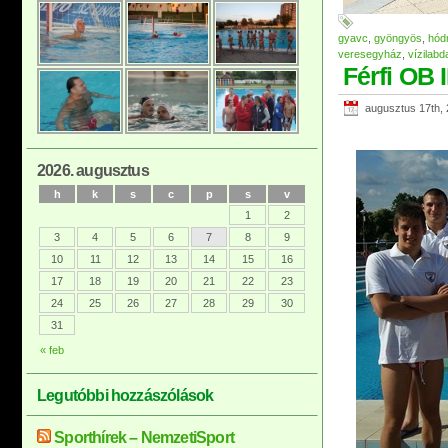
gyavc
,
gyöngyös
,
hód
veresegyház
,
vízilabd
Férfi OB 
augusztus 17th,
2026. augusztus
h
k
s
c
p
s
v
1
2
3
4
5
6
7
8
9
10
11
12
13
14
15
16
17
18
19
20
21
22
23
24
25
26
27
28
29
30
31
« feb
Legutóbbi hozzászólások
Sporthírek – NemzetiSport