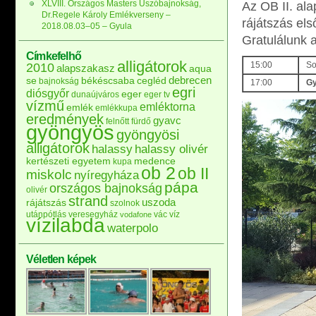
XLVIII. Országos Masters Úszóbajnokság,
Az OB II. al
Dr.Regele Károly Emlékverseny –
rájátszás els
2018.08.03–05 – Gyula
Gratulálunk 
Címkefelhő
alligátorok
15:00
So
2010
alapszakasz
aqua
debrecen
se
békéscsaba
cegléd
bajnokság
17:00
Gy
egri
diósgyőr
eger
dunaújváros
eger tv
vízmű
emléktorna
emlék
emlékkupa
eredmények
gyavc
felnőtt
fürdő
gyöngyös
gyöngyösi
alligátorok
halassy
halassy olivér
kertészeti egyetem
medence
kupa
ob 2
ob II
miskolc
nyíregyháza
pápa
országos bajnokság
olivér
strand
uszoda
rájátszás
szolnok
utánpótlás
veresegyház
vác
víz
vodafone
vízilabda
waterpolo
Véletlen képek