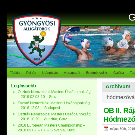
Főoldal
Felnőtt
Utánpótlás
A csapatról
Eredményeink
Galéria
Ta
Legfrissebb
Archívum
Osztrák Nemzetközi Masters Úszóbajnokság
‘hódmezővás
– 2019.02.08-10 – Graz
Évzáró Nemzetközi Masters Úszóbajnokság
– 2018.12.08. – Budapest
OB II. Ráj
Osztrák Nemzetközi Masters Úszóbajnokság
Hódmező
– 2018.10.20. – Ausztria, Graz
2018 European Masters Championship –
május 30th, 2016
2018.09.02. – 07. – Slovenia, Kranj