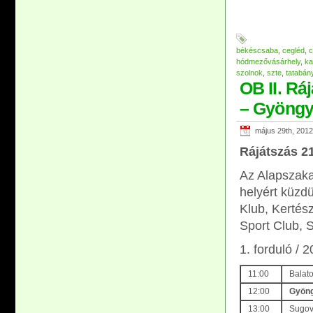
békéscsaba
,
cegléd
,
c
hódmezővásárhely
,
ka
szolnok
,
szte
,
tatabán
OB II. Ráj
– Gyöng
május 29th, 2012
Rájátszás 21
Az Alapszaka
helyért küzdü
Klub, Kertés
Sport Club, 
1. forduló /
11:00
Balat
12:00
Gyöng
13:00
Sugov