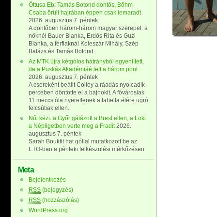
Öttusa Eb: Tamás Botond döntős, Bőhm
Csaba őrült hajrában éppen csak lemaradt
2026. augusztus 7. péntek
A döntőben három-három magyar szerepel: a
nőknél Bauer Blanka, Erdős Rita és Guzi
Blanka, a férfiaknál Koleszár Mihály, Szép
Balázs és Tamás Botond.
Az MTK újra kétgólos hátrányból egyenlített,
de a Puskás Akadémiáé lett a három pont
2026. augusztus 7. péntek
A csereként beállt Colley a ráadás nyolcadik
percében döntötte el a bajnokit. A fővárosiak
11 meccs óta nyeretlenek a tabella élére ugró
felcsútiak ellen.
Női kézi: a Győr gálázott a Brest ellen, a Loki
a Népligetben verte meg a Fradit
2026.
augusztus 7. péntek
Sarah Bouktit hat góllal mutatkozott be az
ETO-ban a pénteki felkészülési mérkőzésen.
Meta
Bejelentkezés
RSS
(bejegyzés)
RSS
(hozzászólás)
WordPress.org