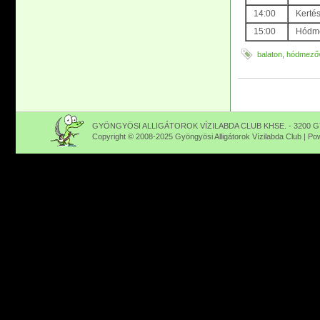
14:00
Kerté
15:00
Hódme
balaton
,
hódmezőv
GYÖNGYÖSI ALLIGÁTOROK VÍZILABDA CLUB KHSE. - 3200 GY
Copyright © 2008-2025 Gyöngyösi Alligátorok Vízilabda Club | P