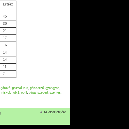
Érték:
45
30
21
17
16
14
14
11
7
,
góllövő
,
góllövő lista
,
gólszerző
,
gyöngyös
,
,
miskolc
,
ob 2
,
ob II
,
pápa
,
szeged
,
szentes
,
Az oldal tetejére
0