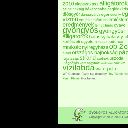
alligátorok
2010
alapszakasz
deb
se
békéscsaba
cegléd
bajnokság
eg
diósgyőr
eger
dunaújváros
eger tv
vízmű
emléktor
emlék
emlékkupa
eredmények
gyavc
felnőtt
fürdő
gyöngyös
gyöngyösi
alligátorok
halassy
halassy ol
kertészeti egyetem
medence
kupa
ob 2
o
miskolc
nyíregyháza
pá
országos bajnokság
olivér
strand
uszoda
rájátszás
szolnok
utánpótlás
veresegyház
vác
víz
vodafone
vízilabda
waterpolo
WP Cumulus Flash tag cloud by
Roy Tanck
req
Flash Player
9 or better.
GYÖNGYÖSI ALLIGÁTOROK 
Copyright © 2008-2025 Gyön