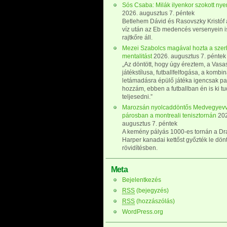
Sós Csaba: Milák ilyenkor szokott nye
2026. augusztus 7. péntek
Betlehem Dávid és Rasovszky Kristóf a
víz után az Eb medencés versenyein i
rajtkőre áll.
Mezei Szabolcs magával hozta a szer
mentalitást
2026. augusztus 7. péntek
„Az döntött, hogy úgy éreztem, a Vasa
játékstílusa, futballfelfogása, a kombina
letámadásra épülő játéka igencsak pa
hozzám, ebben a futballban én is ki t
teljesedni.”
Marozsán nyolcaddöntős Medvegyevv
párosban a montreali tenisztornán
20
augusztus 7. péntek
A kemény pályás 1000-es tornán a Dra
Harper kanadai kettőst győzték le dön
rövidítésben.
Meta
Bejelentkezés
RSS
(bejegyzés)
RSS
(hozzászólás)
WordPress.org