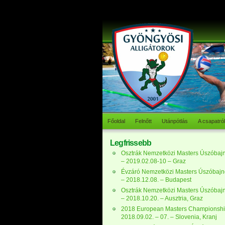
Főoldal
Felnőtt
Utánpótlás
A csapatról
Legfrissebb
Osztrák Nemzetközi Masters Úszóbaj
– 2019.02.08-10 – Graz
Évzáró Nemzetközi Masters Úszóbaj
– 2018.12.08. – Budapest
Osztrák Nemzetközi Masters Úszóbaj
– 2018.10.20. – Ausztria, Graz
2018 European Masters Championshi
2018.09.02. – 07. – Slovenia, Kranj