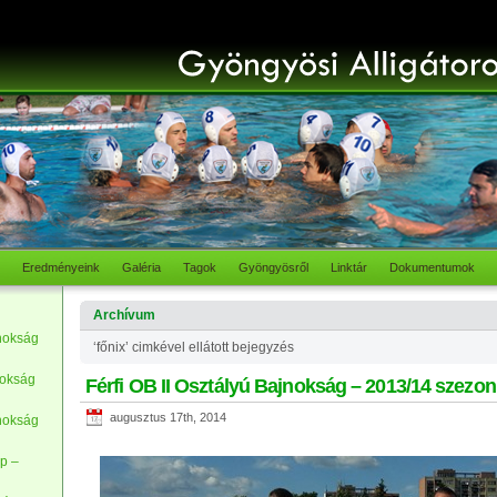
Eredményeink
Galéria
Tagok
Gyöngyösről
Linktár
Dokumentumok
Archívum
nokság
‘főnix’ cimkével ellátott bejegyzés
nokság
Férfi OB II Osztályú Bajnokság – 2013/14 szezon
augusztus 17th, 2014
nokság
p –