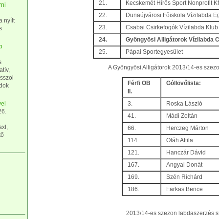
21.
Kecskemét Hírös Sport Nonprofit Kf
rni
22.
Dunaújvárosi Főiskola Vízilabda E
 nyílt
23.
Csabai Csirkefogók Vízilabda Klub
s
24.
Gyöngyösi Alligátorok Vízilabda 
b
25.
Pápai Sportegyesület
s
A Gyöngyösi Alligátorok 2013/14-es szezon
tív,
sszol
Férfi OB
Góllövőlista:
udok
II.
el
3.
Roska László
26.
41.
Mádi Zoltán
xl,
66.
Herczeg Márton
tő
114.
Oláh Attila
121.
Hanczár Dávid
167.
Angyal Donát
169.
Szén Richárd
186.
Farkas Bence
2013/14-es szezon labdaszerzés sta