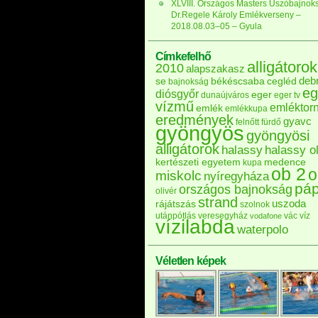
XLVIII. Országos Masters Úszóbajnok
Dr.Regele Károly Emlékverseny –
2018.08.03–05 – Gyula
Címkefelhő
alligátorok
2010
alapszakasz
deb
se
békéscsaba
cegléd
bajnokság
eg
diósgyőr
eger
dunaújváros
eger tv
vízmű
emléktor
emlék
emlékkupa
eredmények
gyavc
felnőtt
fürdő
gyöngyös
gyöngyösi
alligátorok
halassy
halassy ol
kertészeti egyetem
medence
kupa
ob 2
o
miskolc
nyíregyháza
pá
országos bajnokság
olivér
strand
uszoda
rájátszás
szolnok
utánpótlás
veresegyház
vác
víz
vodafone
vízilabda
waterpolo
Véletlen képek