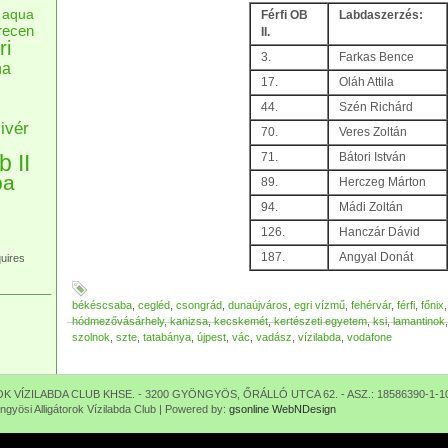
aqua
Férfi OB
Labdaszerzés:
recen
II.
ri
3.
Farkas Bence
na
17.
Oláh Attila
44.
Szén Richárd
ivér
70.
Veres Zoltán
b II
71.
Bátori István
pa
89.
Herczeg Márton
94.
Mádi Zoltán
126.
Hanczár Dávid
187.
Angyal Donát
uires
békéscsaba
,
cegléd
,
csongrád
,
dunaújváros
,
egri vízmű
,
fehérvár
,
férfi
,
főnix
hódmezővásárhely
,
kanizsa
,
kecskemét
,
kertészeti egyetem
,
ksi
,
lamantinok
szolnok
,
szte
,
tatabánya
,
újpest
,
vác
,
vadász
,
vízilabda
,
vodafone
VÍZILABDA CLUB KHSE. - 3200 GYÖNGYÖS, ŐRÁLLÓ UTCA 62. - ASZ.: 18586390-1-1
gyösi Alligátorok Vízilabda Club | Powered by:
gsonline WebNDesign