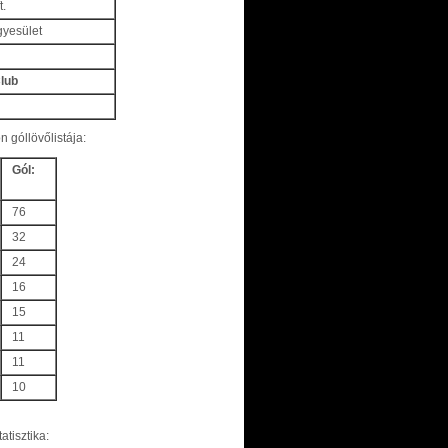
t.
gyesület
Club
 góllövőlistája:
Gól:
76
32
24
16
15
11
11
10
tisztika: