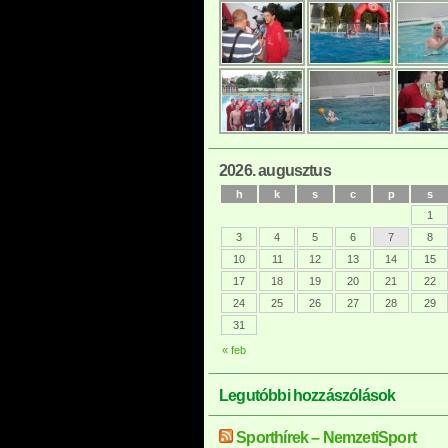
2026. augusztus
h
k
s
c
p
s
1
3
4
5
6
7
8
10
11
12
13
14
15
17
18
19
20
21
22
24
25
26
27
28
29
31
« feb
Legutóbbi hozzászólások
Sporthírek – NemzetiSport