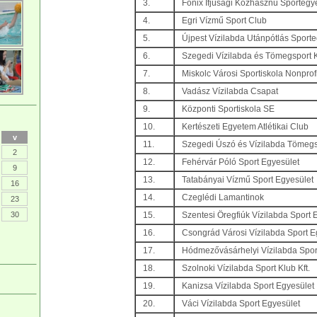
3.
Főnix Ifjúsági Közhasznú Sportegy
4.
Egri Vízmű Sport Club
5.
Újpest Vízilabda Utánpótlás Sport
6.
Szegedi Vízilabda és Tömegsport 
7.
Miskolc Városi Sportiskola Nonprof
8.
Vadász Vízilabda Csapat
9.
Központi Sportiskola SE
10.
Kertészeti Egyetem Atlétikai Club
v
11.
Szegedi Úszó és Vízilabda Tömegs
2
12.
Fehérvár Póló Sport Egyesület
9
13.
Tatabányai Vízmű Sport Egyesület
16
14.
Czeglédi Lamantinok
23
30
15.
Szentesi Öregfiúk Vízilabda Sport 
16.
Csongrád Városi Vízilabda Sport E
17.
Hódmezővásárhelyi Vízilabda Spor
18.
Szolnoki Vízilabda Sport Klub Kft.
19.
Kanizsa Vízilabda Sport Egyesület
20.
Váci Vízilabda Sport Egyesület