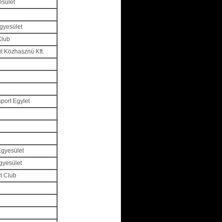
esület
egyesület
Klub
it Közhasznú Kft.
port Egylet
Egyesület
gyesület
t Club