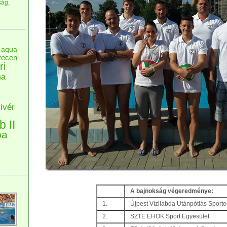
ság,
aqua
recen
ri
na
ivér
b II
pa
A bajnokság végeredménye:
1.
Újpest Vízilabda Utánpótlás Sporteg
2.
SZTE EHÖK Sport Egyesület