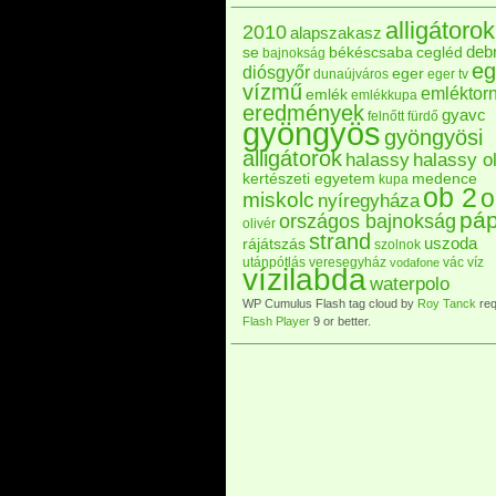
alligátorok
2010
alapszakasz
deb
se
békéscsaba
cegléd
bajnokság
eg
diósgyőr
eger
dunaújváros
eger tv
vízmű
emléktor
emlék
emlékkupa
eredmények
gyavc
felnőtt
fürdő
gyöngyös
gyöngyösi
alligátorok
halassy
halassy ol
kertészeti egyetem
medence
kupa
ob 2
o
miskolc
nyíregyháza
pá
országos bajnokság
olivér
strand
uszoda
rájátszás
szolnok
utánpótlás
veresegyház
vác
víz
vodafone
vízilabda
waterpolo
WP Cumulus Flash tag cloud by
Roy Tanck
req
Flash Player
9 or better.