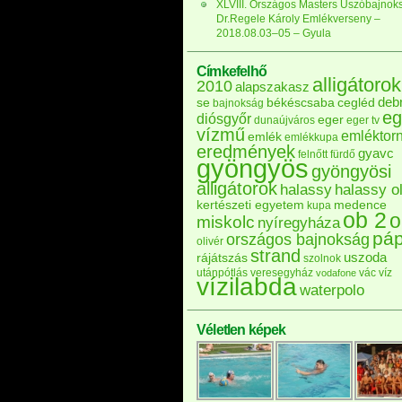
XLVIII. Országos Masters Úszóbajnok
Dr.Regele Károly Emlékverseny –
2018.08.03–05 – Gyula
Címkefelhő
alligátorok
2010
alapszakasz
deb
se
békéscsaba
cegléd
bajnokság
eg
diósgyőr
eger
dunaújváros
eger tv
vízmű
emléktor
emlék
emlékkupa
eredmények
gyavc
felnőtt
fürdő
gyöngyös
gyöngyösi
alligátorok
halassy
halassy ol
kertészeti egyetem
medence
kupa
ob 2
o
miskolc
nyíregyháza
pá
országos bajnokság
olivér
strand
uszoda
rájátszás
szolnok
utánpótlás
veresegyház
vác
víz
vodafone
vízilabda
waterpolo
Véletlen képek