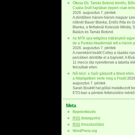
Öttusa Eb: Tamás Botond döntős, Bő
Csaba őrült hajrában éppen csak lem
2026. augusztus 7. péntek
A döntőben három-három magyar szer
nőknél Bauer Blanka, Erdős Rita és G
Blanka, a férfiaknál Koleszár Mihály, 
Balázs és Tamás Botond.
Az MTK újra kétgólos hátrányból egyenl
de a Puskás Akadémiáé lett a három 
2026. augusztus 7. péntek
A csereként beállt Colley a ráadás ny
percében döntötte el a bajnokit. A főv
11 meccs óta nyeretlenek a tabella él
felcsútiak ellen.
Női kézi: a Győr gálázott a Brest ellen,
a Népligetben verte meg a Fradit
2026
augusztus 7. péntek
Sarah Bouktit hat góllal mutatkozott b
ETO-ban a pénteki felkészülési mérk
Meta
Bejelentkezés
RSS
(bejegyzés)
RSS
(hozzászólás)
WordPress.org