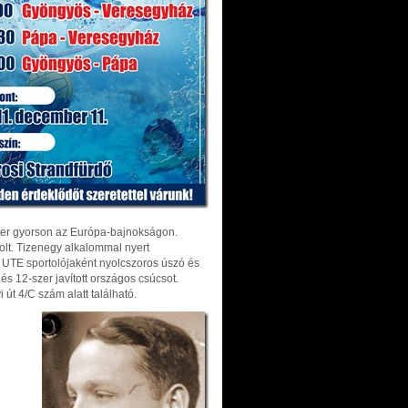
éter gyorson az Európa-bajnokságon.
lt. Tizenegy alkalommal nyert
UTE sportolójaként nyolcszoros úszó és
és 12-szer javított országos csúcsot.
út 4/C szám alatt található.