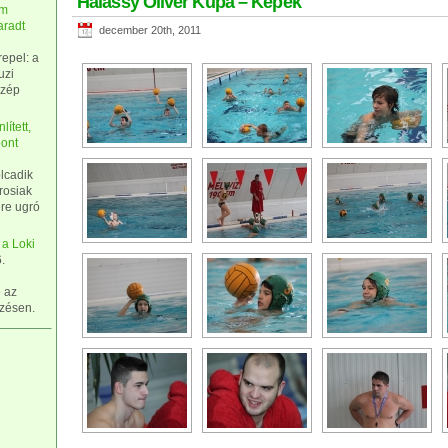
Halassy Olivér Kupa – Képek
hm
aradt
december 20th, 2011
epel: a
uzi
Szép
ített,
pont
olcadik
árosiak
ére ugró
 a Loki
.
e az
őzésen.