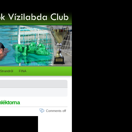
Strandról
FINA
mléktorna
Comments off