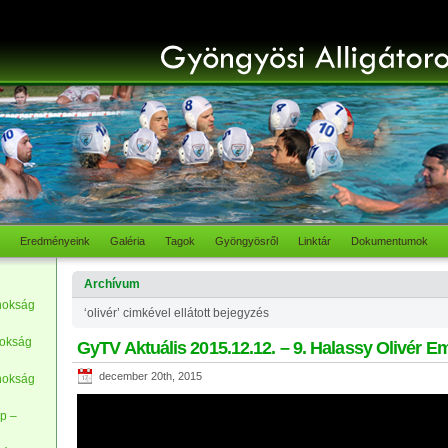
Eredményeink
Galéria
Tagok
Gyöngyösről
Linktár
Dokumentumok
Archívum
nokság
‘olivér’ cimkével ellátott bejegyzés
nokság
GyTV Aktuális 2015.12.12. – 9. Halassy Olivér E
december 20th, 2015
nokság
p –