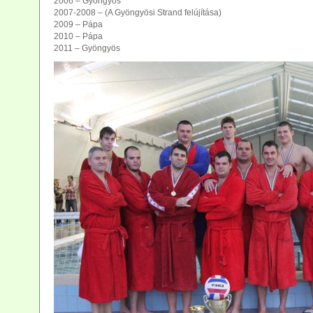
2006 – Gyöngyös
2007-2008 – (A Gyöngyösi Strand felújítása)
2009 – Pápa
2010 – Pápa
2011 – Gyöngyös