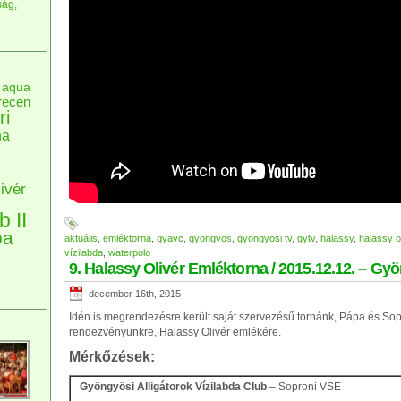
ság,
aqua
recen
ri
na
ivér
b II
pa
aktuális
,
emléktorna
,
gyavc
,
gyöngyös
,
gyöngyösi tv
,
gytv
,
halassy
,
halassy o
vízilabda
,
waterpolo
9. Halassy Olivér Emléktorna / 2015.12.12. – Gy
december 16th, 2015
Idén is megrendezésre került saját szervezésű tornánk, Pápa és Sop
rendezvényünkre, Halassy Olivér emlékére.
Mérkőzések:
Gyöngyösi Alligátorok Vízilabda Club
– Soproni VSE