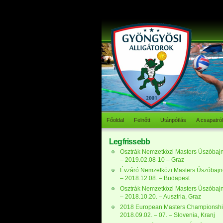
Főoldal
Felnőtt
Utánpótlás
A csapatról
Legfrissebb
Osztrák Nemzetközi Masters Úszóbaj
– 2019.02.08-10 – Graz
Évzáró Nemzetközi Masters Úszóbaj
– 2018.12.08. – Budapest
Osztrák Nemzetközi Masters Úszóbaj
– 2018.10.20. – Ausztria, Graz
2018 European Masters Championshi
2018.09.02. – 07. – Slovenia, Kranj