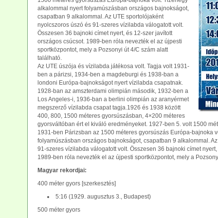
1500 méteres gyorsúszás Európa-bajnoka volt. Tizenegy
alkalommal nyert folyamúszásban országos bajnokságot,
csapatban 9 alkalommal. Az UTE sportolójaként
nyolcszoros úszó és 91-szeres vízilabda válogatott volt.
Összesen 36 bajnoki címet nyert, és 12-szer javított
országos csúcsot. 1989-ben róla nevezték el az újpesti
sportközpontot, mely a Pozsonyi út 4/C szám alatt
található.
Az UTE úszója és vízilabda játékosa volt. Tagja volt 1931-
ben a párizsi, 1934-ben a magdeburgi és 1938-ban a
londoni Európa-bajnokságot nyert vízilabda csapatnak.
1928-ban az amszterdami olimpián második, 1932-ben a
Los Angeles-i, 1936-ban a berlini olimpián az aranyérmet
megszerző vízilabda csapat tagja.1926 és 1938 között
400, 800, 1500 méteres gyorsúszásban, 4×200 méteres
gyorsváltóban ért el kiváló eredményeket. 1927-ben 5. volt 1500 m
1931-ben Párizsban az 1500 méteres gyorsúszás Európa-bajnoka vo
folyamúszásban országos bajnokságot, csapatban 9 alkalommal. Az 
91-szeres vízilabda válogatott volt. Összesen 36 bajnoki címet nyert, 
1989-ben róla nevezték el az újpesti sportközpontot, mely a Pozsonyi 
M
agyar rekordjai:
400 méter gyors [szerkesztés]
5:16 (1929. augusztus 3., Budapest)
500 méter gyors