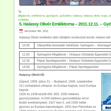
alligátorok
,
emléktorna
,
gyöngyös
,
győzelem
,
halassy
,
halassy olivér
,
kupa
,
o
vízilabda
5. Halassy Olivér Emléktorna – 2011.12.11. – Gy
december 6th, 2011
Halassy Olivér emlékére idén ötödjére rendezünk tornát, melyen két 
10:00
Utánpótlás bemutató mérkőzés: Gyöngyös – Veresegy
11:00
Gyöngyösi Alligátorok – Octopus Vízilabda Egyesület 
12:30
Pápai Sportegyesület – Octopus Vízilabda Egyesület (
14:00
Gyöngyösi Alligátorok – Pápai Sportegyesület
Halassy Olivérről:
(Újpest, 1909. július 31. – Budapest, 1946. szeptember
10.) vízilabdázó olimpiai- és Európa-bajnok, úszó Európa
bajnok.
1926 és 1938 között 400, 800, 1500 méteres
gyorsúszásban, 4×200 méteres gyorsváltóban ért el
kiváló eredményeket. 1927-ben 5. volt 1500 méter
gyorson az Európa-bajnokságon. 1931-ben Párizsban az