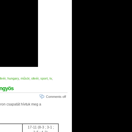
livér
,
hungary
,
műsör
,
olivér
,
sport
,
tv
,
öngyös
Comments off
ron csapatát hívtuk meg a
17-11 (8-3 ; 3-1 ;