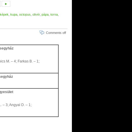
►
képek
,
kupa
,
octopus
,
olivér
,
pápa
,
torna
,
Comments off
esegyház
ics M. – 4; Farkas B. – 1;
esegyház
gyesület
. – 3; Angyal D. – 1;