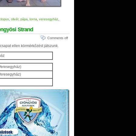
ctopus
,
olivér
,
pápa
,
torna
,
veresegyház
,
öngyösi Strand
Comments off
csapat ellen körmérkőzést játszunk.
ház
(Veresegyház)
Veresegyház)