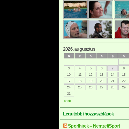
2026. augusztus
h
k
s
c
p
s
1
3
4
5
6
7
8
10
11
12
13
14
15
17
18
19
20
21
22
24
25
26
27
28
29
31
« feb
Legutóbbi hozzászólások
Sporthírek – NemzetiSport