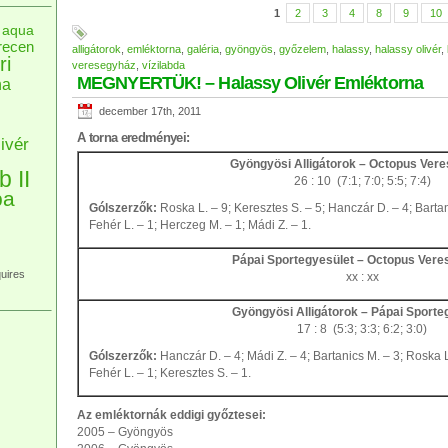
1
2
3
4
8
9
10
aqua
recen
alligátorok
,
emléktorna
,
galéria
,
gyöngyös
,
győzelem
,
halassy
,
halassy olivér
,
ri
veresegyház
,
vízilabda
MEGNYERTÜK! – Halassy Olivér Emléktorna
na
december 17th, 2011
A torna eredményei:
ivér
Gyöngyösi Alligátorok – Octopus Ver
b II
26 : 10 (7:1; 7:0; 5:5; 7:4)
pa
Gólszerzők:
Roska L. – 9; Keresztes S. – 5; Hanczár D. – 4; Bartan
Fehér L. – 1; Herczeg M. – 1; Mádi Z. – 1.
Pápai Sportegyesület – Octopus Ver
uires
xx : xx
Gyöngyösi Alligátorok – Pápai Sporte
17 : 8 (5:3; 3:3; 6:2; 3:0)
Gólszerzők:
Hanczár D. – 4; Mádi Z. – 4; Bartanics M. – 3; Roska L
Fehér L. – 1; Keresztes S. – 1.
Az emléktornák eddigi győztesei:
2005 – Gyöngyös