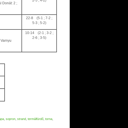
2-5 ; 4-2)
l Donát: 2 ;
22-8 (5-1 ; 7-2 ;
5-3 ; 5-2)
10-14 (2-1 ; 3-2 ;
2-6 ; 3-5)
; Varnyu
ápa
,
sopron
,
strand
,
termálfürdő
,
torna
,