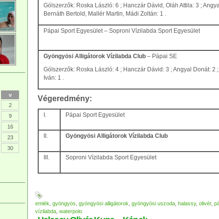
Gólszerzők: Roska László: 6 ; Hanczár Dávid, Oláh Attila: 3 ; Angya
Bernáth Bertold, Mallér Martin, Mádi Zoltán: 1 .
Pápai Sport Egyesület – Soproni Vízilabda Sport Egyesület
Gyöngyösi Alligátorok Vízilabda Club
– Pápai SE
Gólszerzők: Roska László: 4 ; Hanczár Dávid: 3 ; Angyal Donát: 2 
Iván: 1 .
v
Végeredmény:
2
I.
Pápai Sport Egyesület
9
16
II.
Gyöngyösi Alligátorok Vízilabda Club
23
30
III.
Soproni Vízilabda Sport Egyesület
emlék
,
gyöngyös
,
gyöngyösi alligátorok
,
gyöngyösi uszoda
,
halassy
,
olivér
,
p
vízilabda
,
waterpolo