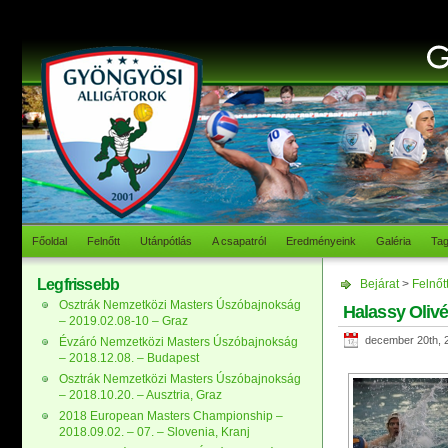
Főoldal
Felnőtt
Utánpótlás
A csapatról
Eredményeink
Galéria
Ta
Legfrissebb
Bejárat
>
Felnőt
Osztrák Nemzetközi Masters Úszóbajnokság
Halassy Oliv
– 2019.02.08-10 – Graz
december 20th, 
Évzáró Nemzetközi Masters Úszóbajnokság
– 2018.12.08. – Budapest
Osztrák Nemzetközi Masters Úszóbajnokság
– 2018.10.20. – Ausztria, Graz
2018 European Masters Championship –
2018.09.02. – 07. – Slovenia, Kranj