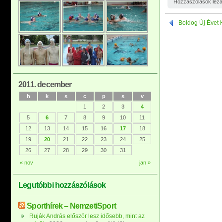
Hozzászólások lez
Boldog Új Évet K
2011. december
h
k
s
c
p
s
v
1
2
3
4
5
6
7
8
9
10
11
12
13
14
15
16
17
18
19
20
21
22
23
24
25
26
27
28
29
30
31
« nov
jan »
Legutóbbi hozzászólások
Sporthírek – NemzetiSport
Ruják András először lesz idősebb, mint az