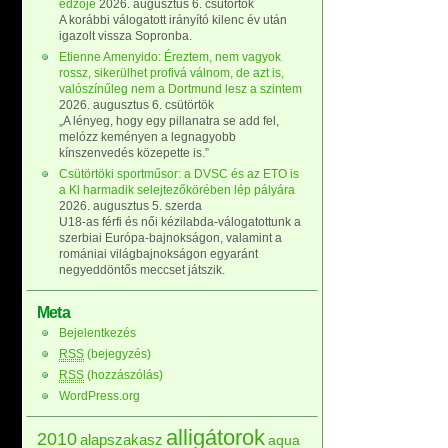
edzője
2026. augusztus 6. csütörtök
A korábbi válogatott irányító kilenc év után
igazolt vissza Sopronba.
Etienne Amenyido: Éreztem, nem vagyok
rossz, sikerülhet profivá válnom, de azt is,
valószínűleg nem a Dortmund lesz a szintem
2026. augusztus 6. csütörtök
„A lényeg, hogy egy pillanatra se add fel,
melózz keményen a legnagyobb
kínszenvedés közepette is.”
Csütörtöki sportműsor: a DVSC és az ETO is
a Kl harmadik selejtezőkörében lép pályára
2026. augusztus 5. szerda
U18-as férfi és női kézilabda-válogatottunk a
szerbiai Európa-bajnokságon, valamint a
romániai világbajnokságon egyaránt
negyeddöntős meccset játszik.
Meta
Bejelentkezés
RSS
(bejegyzés)
RSS
(hozzászólás)
WordPress.org
alligátorok
2010
alapszakasz
aqua