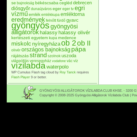
debrecen
se
békéscsaba
cegléd
bajnokság
egri
diósgyőr
eger
dunaújváros
eger tv
vízmű
emléktorna
emlék
emlékkupa
eredmények
gyavc
felnőtt
fürdő
gyöngyös
gyöngyösi
alligátorok
halassy
halassy olivér
kertészeti egyetem
medence
kupa
ob 2
ob II
miskolc
nyíregyháza
pápa
országos bajnokság
olivér
strand
uszoda
rájátszás
szolnok
utánpótlás
veresegyház
vác
víz
vodafone
vízilabda
waterpolo
WP Cumulus Flash tag cloud by
Roy Tanck
requires
Flash Player
9 or better.
GYÖNGYÖSI ALLIGÁTOROK VÍZILABDA CLUB KHSE. - 3200 GY
Copyright © 2008-2025 Gyöngyösi Alligátorok Vízilabda Club | P