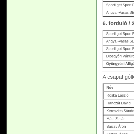
Sportliget Sport
Angyal-Vasas S
6. forduló /
Sportliget Sport 
Angyal-Vasas SE 
Sportliget Sport
Diósgyőri Várfür
Gyöngyösi Allig
A csapat góll
Név
Roska László
Hanczár Dávid
Keresztes Sándo
Mádi Zoltán
Bajcsy Áron