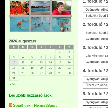
1. forduló /
Gyöngyösi Allig
Budafóka Sport 
2. forduló /
Sportliget Sport
Gyöngyösi Allig
2026. augusztus
3. forduló /
h
k
s
c
p
s
v
1
2
Váci Vízilabda S
3
4
5
6
7
8
9
Gyöngyösi Allig
10
11
12
13
14
15
16
17
18
19
20
21
22
23
4. forduló /
24
25
26
27
28
29
30
31
Gyöngyösi Allig
« feb
Újpest Vízilabda
5. forduló /
Legutóbbi hozzászólások
Gyöngyösi Allig
Sporthírek – NemzetiSport