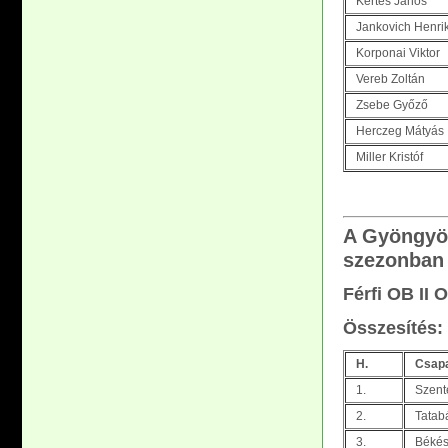
Kertes János
Jankovich Henri
Korponai Viktor
Vereb Zoltán
Zsebe Győző
Herczeg Mátyás
Miller Kristóf
A Gyöngyös
szezonban 
Férfi OB II
Összesítés:
H.
Csap
1.
Szent
2.
Tatab
3.
Béké