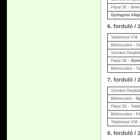
Pápai SE – Bék
Gyöngyösi Allig
6. forduló /
Tatabányai VSE
Békéscsaba – Sz
Szentesi Öregfiú
Pápai SE –
Gyön
Békéscsaba – Ta
7. forduló /
Szentesi Öregfiú
Békéscsaba –
Gy
Pápai SE – Tata
Békéscsaba – P
Tatabányai VSE –
8. forduló /