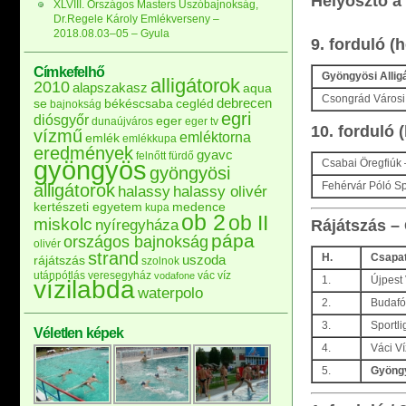
Helyosztó a 
XLVIII. Országos Masters Úszóbajnokság,
Dr.Regele Károly Emlékverseny –
2018.08.03–05 – Gyula
9. forduló (
Címkefelhő
Gyöngyösi Allig
alligátorok
2010
alapszakasz
aqua
Csongrád Városi 
debrecen
se
békéscsaba
cegléd
bajnokság
egri
diósgyőr
eger
dunaújváros
eger tv
10. forduló 
vízmű
emléktorna
emlék
emlékkupa
eredmények
gyavc
felnőtt
fürdő
gyöngyös
Csabai Öregfiúk
gyöngyösi
Fehérvár Póló Sp
alligátorok
halassy
halassy olivér
kertészeti egyetem
medence
kupa
ob 2
ob II
miskolc
nyíregyháza
Rájátszás –
pápa
országos bajnokság
olivér
strand
H.
Csapa
uszoda
rájátszás
szolnok
utánpótlás
veresegyház
vác
víz
vodafone
1.
Újpest
vízilabda
waterpolo
2.
Budafó
3.
Sportli
Véletlen képek
4.
Váci Ví
5.
Gyöngy