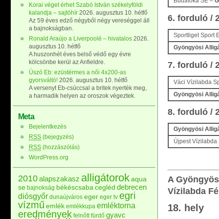
Budafóka SE –
G
Korai véget érhet Szabó István székelyföldi
kalandja – sajtóhír
2026. augusztus 10. hétfő
6. forduló /
Az 59 éves edző négyből négy vereséggel áll
a bajnokságban.
Sportliget Sport
Ronald Araújo a Liverpoolé – hivatalos
2026.
augusztus 10. hétfő
Gyöngyösi Allig
A huszonhét éves belső védő egy évre
kölcsönbe kerül az Anfieldre.
7. forduló /
Úszó Eb: ezüstérmes a női 4x200-as
gyorsváltó!
2026. augusztus 10. hétfő
Váci Vízilabda S
A versenyt Eb-csúccsal a britek nyerték meg,
Gyöngyösi Allig
a harmadik helyen az oroszok végeztek.
8. forduló /
Meta
Bejelentkezés
Gyöngyösi Allig
RSS
(bejegyzés)
Újpest Vízilabda
RSS
(hozzászólás)
WordPress.org
alligátorok
2010
alapszakasz
A Gyöngyösi
aqua
debrecen
se
békéscsaba
cegléd
bajnokság
Vízilabda Fé
egri
diósgyőr
eger
dunaújváros
eger tv
vízmű
emléktorna
emlék
18. hely
emlékkupa
eredmények
gyavc
felnőtt
fürdő