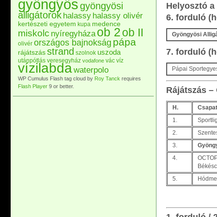
gyöngyös
gyöngyösi
Helyosztó a 
alligátorok
halassy
halassy olivér
6. forduló (
kertészeti egyetem
medence
kupa
ob 2
ob II
miskolc
nyíregyháza
Gyöngyösi Allig
pápa
országos bajnokság
olivér
strand
7. forduló (
uszoda
rájátszás
szolnok
utánpótlás
veresegyház
vác
víz
vodafone
vízilabda
waterpolo
Pápai Sportegye
WP Cumulus Flash tag cloud by
Roy Tanck
requires
Flash Player
9 or better.
Rájátszás –
H.
Csapa
1.
Sportli
2.
Szente
3.
Gyöngy
4.
OCTOP
Békés
5.
Hódmez