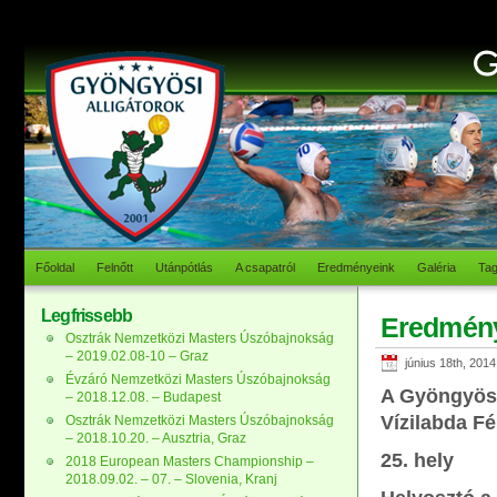
Főoldal
Felnőtt
Utánpótlás
A csapatról
Eredményeink
Galéria
Ta
Legfrissebb
Eredmén
Osztrák Nemzetközi Masters Úszóbajnokság
– 2019.02.08-10 – Graz
június 18th, 2014
Évzáró Nemzetközi Masters Úszóbajnokság
A Gyöngyösi
– 2018.12.08. – Budapest
Vízilabda Fé
Osztrák Nemzetközi Masters Úszóbajnokság
– 2018.10.20. – Ausztria, Graz
25. hely
2018 European Masters Championship –
2018.09.02. – 07. – Slovenia, Kranj