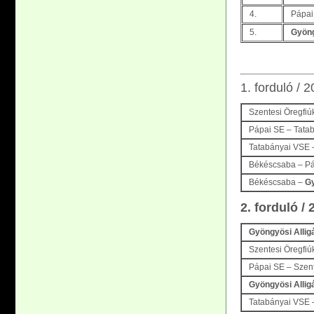
4.
Pápai
5.
Gyöng
1. forduló /
Szentesi Öregfiú
Pápai SE – Tata
Tatabányai VSE –
Békéscsaba – P
Békéscsaba –
Gy
2. forduló /
Gyöngyösi Allig
Szentesi Öregfi
Pápai SE – Szent
Gyöngyösi Allig
Tatabányai VSE 