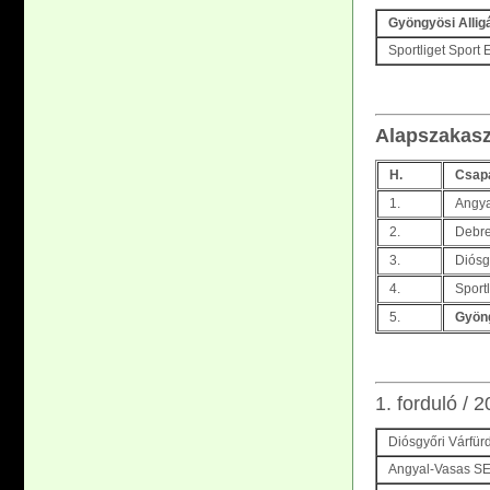
Gyöngyösi Allig
Sportliget Sport 
Alapszakasz
H.
Csap
1.
Angya
2.
Debr
3.
Diósg
4.
Sportl
5.
Gyöng
1. forduló /
Diósgyőri Várfür
Angyal-Vasas SE 