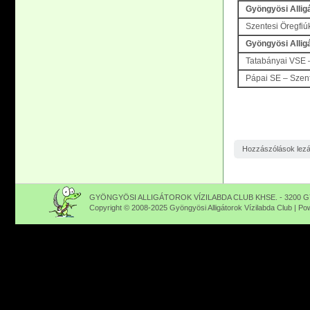
Gyöngyösi Allig
Szentesi Öregfi
Gyöngyösi Allig
Tatabányai VSE 
Pápai SE – Szent
Hozzászólások lez
GYÖNGYÖSI ALLIGÁTOROK VÍZILABDA CLUB KHSE. - 3200 GY
Copyright © 2008-2025 Gyöngyösi Alligátorok Vízilabda Club | P