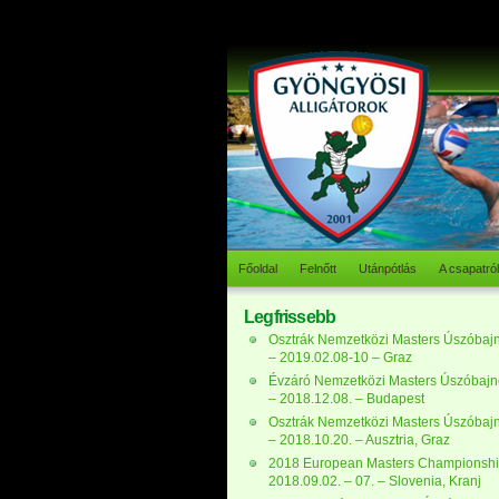
Főoldal
Felnőtt
Utánpótlás
A csapatról
Legfrissebb
Osztrák Nemzetközi Masters Úszóbaj
– 2019.02.08-10 – Graz
Évzáró Nemzetközi Masters Úszóbaj
– 2018.12.08. – Budapest
Osztrák Nemzetközi Masters Úszóbaj
– 2018.10.20. – Ausztria, Graz
2018 European Masters Championshi
2018.09.02. – 07. – Slovenia, Kranj