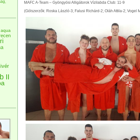
ság,
MAFC A-Team – Gyöngyösi Alligátorok Vízilabda Club: 11-9
(Gólszerzők: Roska László-3; Falusi Richárd-2; Oláh Attila-2; Vogel 
aqua
recen
ri
na
ivér
b II
pa