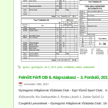
gyavc
,
gyöngyös
,
ob 2
,
ob II
,
polo
,
vízilabda
,
water
,
waterpolo
Felnőtt Férfi OB II. Alapszakasz – 3. Forduló, 201
november 18th, 2017
Gyöngyösi Alligátorok Vízilabda Club – Egri Vízmű Sport Club: 4
(Gólszerzők: Kis Szebasztián-2; Roska László-1; Zsebe Győző-1)
Czeglédi Lamantinok – Gyöngyösi Alligátorok Vízilabda Club: 16-