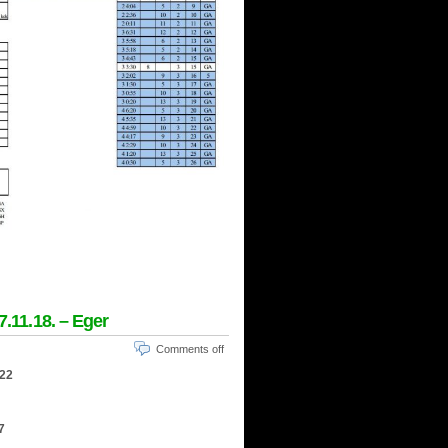
7.11.18. – Eger
Comments off
-22
7