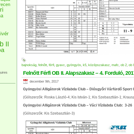
recen
ri
na
ivér
b II
pa
bajnokság
,
felnőtt
,
férfi
,
gyavc
,
gyöngyös
,
k5
,
középszakasz
,
mafc
,
ob 2
,
ob I
Felnőtt Férfi OB II. Alapszakasz – 4. Forduló, 2
uires
december 9th, 2017
Gyöngyösi Alligátorok Vízilabda Club – Diósgyőri Várfürdő Sport
(Gólszerzők: Roska László-4; Kis István-1; Kis Szebasztián-1; Kraus
Gyöngyösi Alligátorok Vízilabda Club – Váci Vízilabda Club: 3-26
(Gólszerzők: Kis Szebasztián-3)