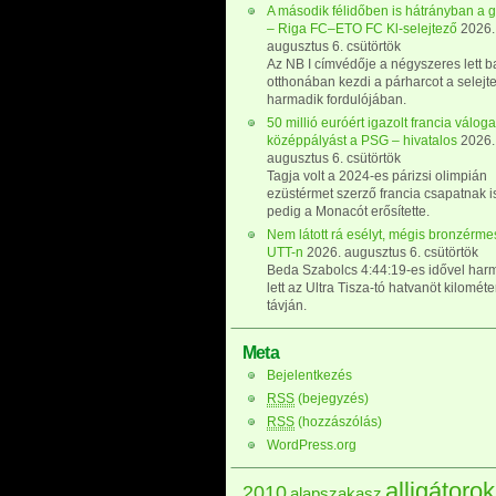
A második félidőben is hátrányban a g
– Riga FC–ETO FC Kl-selejtező
2026.
augusztus 6. csütörtök
Az NB I címvédője a négyszeres lett b
otthonában kezdi a párharcot a selejt
harmadik fordulójában.
50 millió euróért igazolt francia váloga
középpályást a PSG – hivatalos
2026.
augusztus 6. csütörtök
Tagja volt a 2024-es párizsi olimpián
ezüstérmet szerző francia csapatnak i
pedig a Monacót erősítette.
Nem látott rá esélyt, mégis bronzérmes
UTT-n
2026. augusztus 6. csütörtök
Beda Szabolcs 4:44:19-es idővel har
lett az Ultra Tisza-tó hatvanöt kilomét
távján.
Meta
Bejelentkezés
RSS
(bejegyzés)
RSS
(hozzászólás)
WordPress.org
alligátorok
2010
alapszakasz