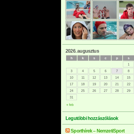
2026. augusztus
h
k
s
c
p
s
1
3
4
5
6
7
8
10
11
12
13
14
15
17
18
19
20
21
22
24
25
26
27
28
29
31
« feb
Legutóbbi hozzászólások
Sporthírek – NemzetiSport