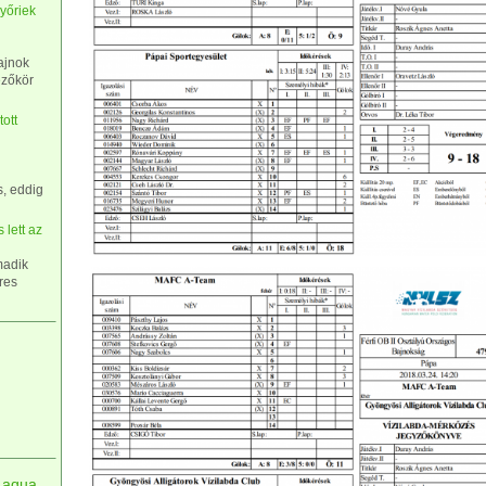
yőriek
ajnok
ezőkör
tott
s, eddig
 lett az
madik
eres
aqua