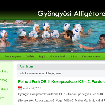
Eredményeink
Galéria
Tagok
Gyöngyösről
Linktár
Dokumentumok
Archívum
nokság
‘ob II’ cimkével ellátott bejegyzés
nokság
Felnőtt Férfi OB II. Középszakasz K5 – 2. Fordul
április 1st, 2018
nokság
Gyöngyösi Alligátorok Vízilabda Club – Pápai Sportegyesület: 9-18
p –
(Gólszerzők: Roska László-3; Vogel Milán-2; Mallér Martin-1, Kállai R