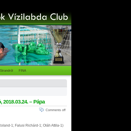
Strandról
FINA
ó, 2018.03.24. – Pápa
Comments off
oland-1; Falusi Richárd-1; Oláh Attila-1)