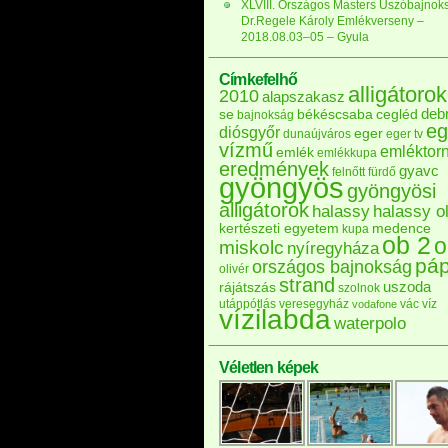
XLVIII. Országos Masters Úszóbajnok
Dr.Regele Károly Emlékverseny –
2018.08.03–05 – Gyula
Címkefelhő
alligátorok
2010
alapszakasz
deb
se
békéscsaba
cegléd
bajnokság
eg
diósgyőr
eger
dunaújváros
eger tv
vízmű
emléktor
emlék
emlékkupa
eredmények
gyavc
felnőtt
fürdő
gyöngyös
gyöngyösi
alligátorok
halassy
halassy ol
kertészeti egyetem
medence
kupa
ob 2
o
miskolc
nyíregyháza
pá
országos bajnokság
olivér
strand
uszoda
rájátszás
szolnok
utánpótlás
veresegyház
vác
víz
vodafone
vízilabda
waterpolo
Véletlen képek