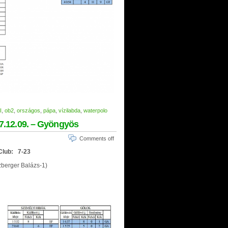
I
,
ob2
,
országos
,
pápa
,
vízilabda
,
waterpolo
017.12.09. – Gyöngyös
Comments off
 Club: 7-23
zberger Balázs-1)