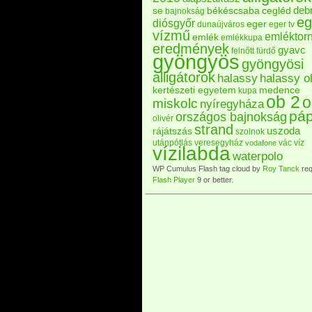
deb
se
békéscsaba
cegléd
bajnokság
eg
diósgyőr
eger
dunaújváros
eger tv
vízmű
emléktor
emlék
emlékkupa
eredmények
gyavc
felnőtt
fürdő
gyöngyös
gyöngyösi
alligátorok
halassy
halassy ol
kertészeti egyetem
medence
kupa
ob 2
o
miskolc
nyíregyháza
pá
országos bajnokság
olivér
strand
uszoda
rájátszás
szolnok
utánpótlás
veresegyház
vác
víz
vodafone
vízilabda
waterpolo
WP Cumulus Flash tag cloud by
Roy Tanck
req
Flash Player
9 or better.