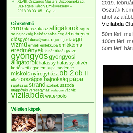
XLVIII. Országos Masters Úszóbajnokság,
2019. februá
Dr.Regele Károly Emlékverseny –
Osztrák Nem
2018.08.03–05 – Gyula
ahol az aláb
Címkefelhő
Vízilabda Cl
alligátorok
2010
alapszakasz
aqua
debrecen
50m férfi me
se
békéscsaba
cegléd
bajnokság
egri
diósgyőr
eger
dunaújváros
eger tv
100m férfi m
vízmű
emléktorna
emlék
emlékkupa
50m férfi hát
eredmények
gyavc
felnőtt
fürdő
gyöngyös
gyöngyösi
alligátorok
halassy
halassy olivér
kertészeti egyetem
medence
kupa
ob 2
ob II
miskolc
nyíregyháza
pápa
országos bajnokság
olivér
strand
uszoda
rájátszás
szolnok
utánpótlás
veresegyház
vác
víz
vodafone
vízilabda
waterpolo
Véletlen képek