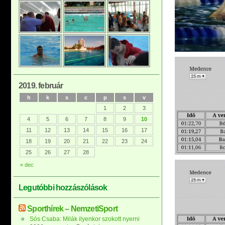
2019. február
h
k
s
c
p
s
v
1
2
3
4
5
6
7
8
9
10
11
12
13
14
15
16
17
18
19
20
21
22
23
24
25
26
27
28
« dec
Legutóbbi hozzászólások
Sporthírek – NemzetiSport
Sós Csaba: Milák ilyenkor szokott nyerni