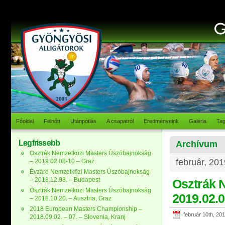
Főoldal
Felnőtt
Utánpótlás
A csapatról
Eredményeink
Galéria
Ta
Legfrissebb
Archívum
Osztrák Nemzetközi Masters Úszóbajnokság
február, 20
– 2019.02.08-10 – Graz
Évzáró Nemzetközi Masters Úszóbajnokság
– 2018.12.08. – Budapest
Osztrák 
Osztrák Nemzetközi Masters Úszóbajnokság
2019.02.0
– 2018.10.20. – Ausztria, Graz
2018 European Masters Championship –
február 10th, 20
2018.09.02. – 07. – Slovenia, Kranj