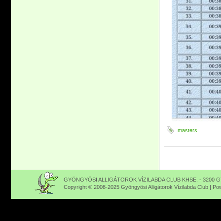
masters
GYÖNGYÖSI ALLIGÁTOROK VÍZILABDA CLUB KHSE. - 3200 GY
Copyright © 2008-2025 Gyöngyösi Alligátorok Vízilabda Club | P