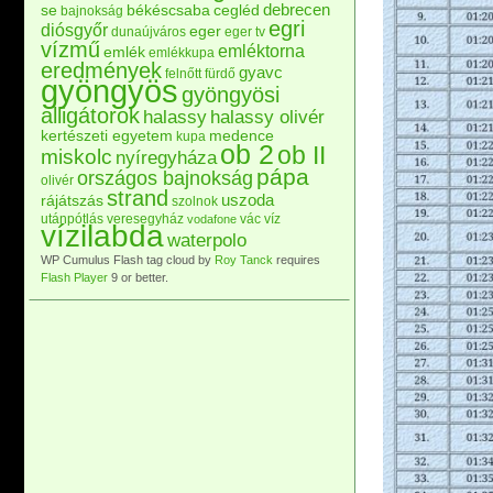
debrecen
se
békéscsaba
cegléd
bajnokság
egri
diósgyőr
eger
dunaújváros
eger tv
vízmű
emléktorna
emlék
emlékkupa
eredmények
gyavc
felnőtt
fürdő
gyöngyös
gyöngyösi
alligátorok
halassy
halassy olivér
kertészeti egyetem
medence
kupa
ob 2
ob II
miskolc
nyíregyháza
pápa
országos bajnokság
olivér
strand
uszoda
rájátszás
szolnok
utánpótlás
veresegyház
vác
víz
vodafone
vízilabda
waterpolo
WP Cumulus Flash tag cloud by
Roy Tanck
requires
Flash Player
9 or better.