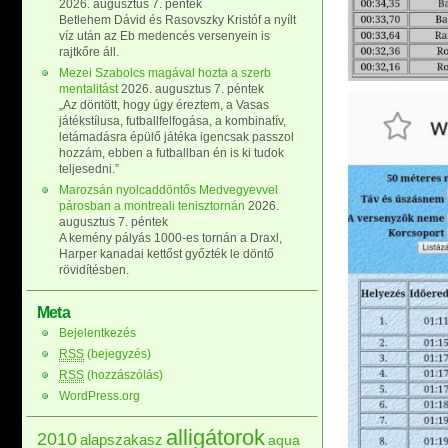
2026. augusztus 7. péntek
Betlehem Dávid és Rasovszky Kristóf a nyílt
víz után az Eb medencés versenyein is
rajtkőre áll.
Mezei Szabolcs magával hozta a szerb
mentalitást
2026. augusztus 7. péntek
„Az döntött, hogy úgy éreztem, a Vasas
játékstílusa, futballfelfogása, a kombinatív,
letámadásra épülő játéka igencsak passzol
hozzám, ebben a futballban én is ki tudok
teljesedni.”
Marozsán nyolcaddöntős Medvegyevvel
párosban a montreali tenisztornán
2026.
augusztus 7. péntek
A kemény pályás 1000-es tornán a Draxl,
Harper kanadai kettőst győzték le döntő
rövidítésben.
Meta
Bejelentkezés
RSS
(bejegyzés)
RSS
(hozzászólás)
WordPress.org
alligátorok
2010
alapszakasz
aqua