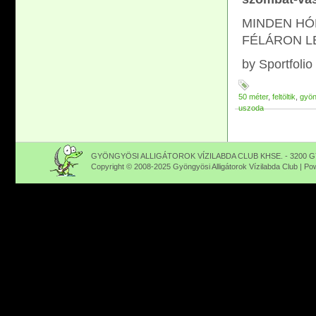
MINDEN HÓ
FÉLÁRON L
by Sportfolio
50 méter
,
feltöltik
,
gyö
uszoda
GYÖNGYÖSI ALLIGÁTOROK VÍZILABDA CLUB KHSE. - 3200 GY
Copyright © 2008-2025 Gyöngyösi Alligátorok Vízilabda Club | P