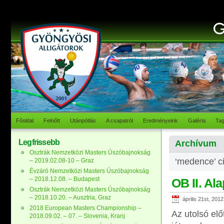
Főoldal
Felnőtt
Utánpótlás
A csapatról
Eredményeink
Galéria
Ta
Legfrissebb
Archívum
Osztrák Nemzetközi Masters Úszóbajnokság
‘medence’ ci
– 2019.02.08-10 – Graz
Évzáró Nemzetközi Masters Úszóbajnokság
– 2018.12.08. – Budapest
OB II. Al
Osztrák Nemzetközi Masters Úszóbajnokság
– 2018.10.20. – Ausztria, Graz
április 21st, 2012
2018 European Masters Championship –
Az utolsó elő
2018.09.02. – 07. – Slovenia, Kranj