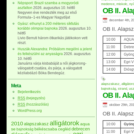
Népsport: Brazil szamba a mogyoródi
medence
,
miskolc
,
ny
aszfalton
2026. augusztus 10. hétfő
OB II. Al
Negyven éve rendezték meg az első
Formula–1-es Magyar Nagydíjat
december 4th, 2
Gyász: elhunyt a 200 méteres síkfutás
OB II. Alapsz
korábbi olimpiai bajnoka
2026. augusztus 10.
hétfő
Livio Berruti három ötkarikás játékokon vett
10:00
AQUA 
részt.
11:00
Debrec
Huszák Alexandra: Próbálom megélni a jelent
és felkészülni az anyaságra
2026. augusztus
12:00
Gyöngy
10. hétfő
13:00
Egri 
Januárra várja kisbabáját a női jégkorong-
válogatott csatára, és párja, a válogatott
14:00
Diósgy
kézilabdázó Bóka Bendegúz.
alapszakasz
,
alligátor
Meta
bajnokság
,
strand
,
us
Bejelentkezés
OB II. Al
RSS
(bejegyzés)
RSS
(hozzászólás)
október 29th, 20
WordPress.org
OB II. Alapsz
alligátorok
2010
alapszakasz
aqua
10:00
Gyöng
debrecen
se
békéscsaba
cegléd
bajnokság
11:00
Egri V