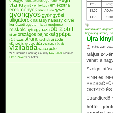
egri
diósgyőr
eger
dunaújváros
eger tv
vízmű
12:00
Diósg
emléktorna
emlék
emlékkupa
eredmények
gyavc
felnőtt
fürdő
13:00
AQUA 
gyöngyös
gyöngyösi
14:00
Debrec
alligátorok
halassy
halassy olivér
kertészeti egyetem
medence
kupa
ob 2
ob II
miskolc
nyíregyháza
alapszakasz
,
alligátor
pápa
bajnokság
,
strand
,
us
országos bajnokság
olivér
Újra kiny
strand
uszoda
rájátszás
szolnok
utánpótlás
veresegyház
vác
víz
vodafone
vízilabda
május 20th, 2011
waterpolo
WP Cumulus Flash tag cloud by
Roy Tanck
requires
Május 24.-é
Flash Player
9 or better.
veheti a nag
Szolgáltatása
FINN és IN
PEZSGŐFÜRD
OKTATÓ ÉS
Strandfürdő n
hétfő – pént
szombat-vas