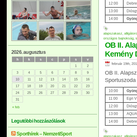
12:00
Debre
13:00
Diósg
14:00
Gyöng
alapszakasz
,
alligátor
országos bajnokság
,
OB II. Al
2026. augusztus
Kemény 
h
k
s
c
p
s
v
február 19th, 20
1
2
OB II. Alaps
3
4
5
6
7
8
9
Sportuszoda
10
11
12
13
14
15
16
17
18
19
20
21
22
23
10:00
Gyöng
24
25
26
27
28
29
30
11:00
Egri V
31
12:00
Diósg
« feb
13:00
AQUA 
Legutóbbi hozzászólások
14:00
Debrec
Sporthírek – NemzetiSport
alapszakasz
,
alligátor