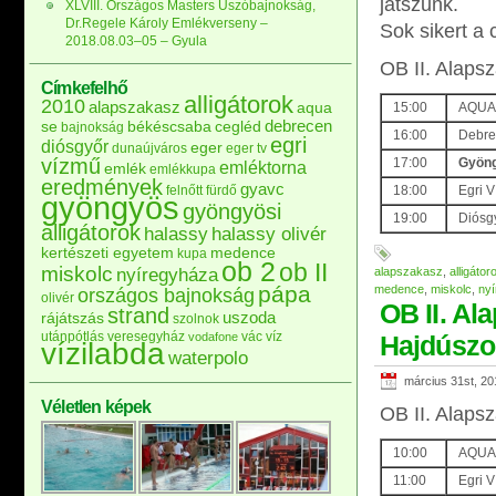
játszunk.
XLVIII. Országos Masters Úszóbajnokság,
Dr.Regele Károly Emlékverseny –
Sok sikert a
2018.08.03–05 – Gyula
OB II. Alapsz
Címkefelhő
alligátorok
2010
alapszakasz
aqua
15:00
AQUA 
debrecen
se
békéscsaba
cegléd
bajnokság
16:00
Debrec
egri
diósgyőr
eger
dunaújváros
eger tv
vízmű
17:00
Gyöng
emléktorna
emlék
emlékkupa
eredmények
gyavc
felnőtt
fürdő
18:00
Egri 
gyöngyös
gyöngyösi
19:00
Diósgy
alligátorok
halassy
halassy olivér
kertészeti egyetem
medence
kupa
ob 2
ob II
miskolc
nyíregyháza
alapszakasz
,
alligátor
pápa
medence
,
miskolc
,
ny
országos bajnokság
olivér
OB II. Al
strand
uszoda
rájátszás
szolnok
utánpótlás
veresegyház
vác
víz
vodafone
Hajdúszo
vízilabda
waterpolo
március 31st, 20
Véletlen képek
OB II. Alaps
10:00
AQUA 
11:00
Egri V