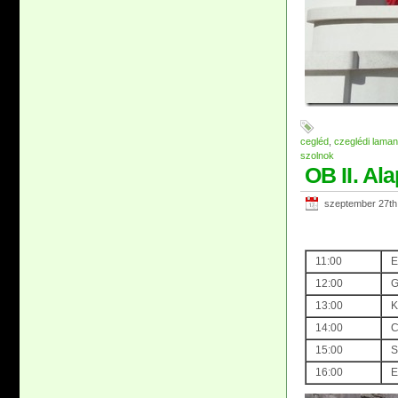
cegléd
,
czeglédi laman
szolnok
OB II. Al
szeptember 27th
11:00
E
12:00
G
13:00
K
14:00
C
15:00
S
16:00
E