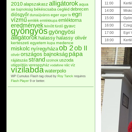
alligátorok
2010
11:00
Kerté
alapszakasz
aqua
debrecen
se
békéscsaba
cegléd
bajnokság
14:00
Misko
egri
diósgyőr
eger
dunaújváros
eger tv
15:00
Gyöng
vízmű
emléktorna
emlék
emlékkupa
eredmények
gyavc
16:00
Czegl
felnőtt
fürdő
gyöngyös
gyöngyösi
17:00
Egri 
alligátorok
halassy
halassy olivér
18:00
Kerté
kertészeti egyetem
medence
kupa
ob 2
ob II
miskolc
nyíregyháza
pápa
országos bajnokság
olivér
strand
uszoda
rájátszás
szolnok
utánpótlás
veresegyház
vác
víz
vodafone
vízilabda
waterpolo
WP Cumulus Flash tag cloud by
Roy Tanck
requires
Flash Player
9 or better.