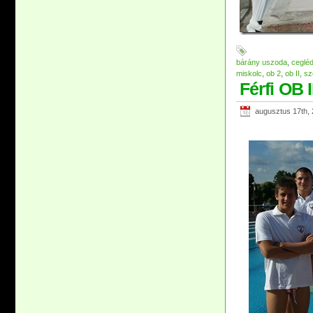
bárány uszoda
,
ceglé
miskolc
,
ob 2
,
ob II
,
sz
Férfi OB 
augusztus 17th,