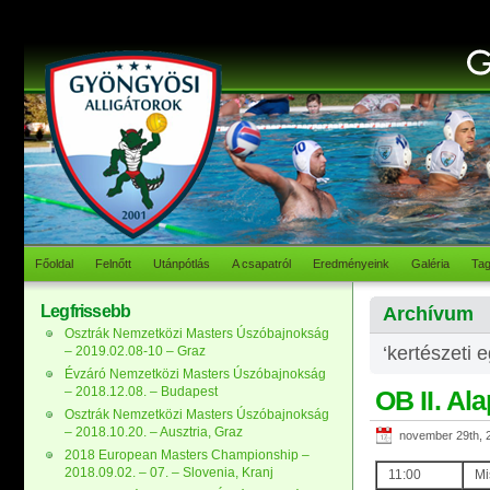
Főoldal
Felnőtt
Utánpótlás
A csapatról
Eredményeink
Galéria
Ta
Legfrissebb
Archívum
Osztrák Nemzetközi Masters Úszóbajnokság
‘kertészeti 
– 2019.02.08-10 – Graz
Évzáró Nemzetközi Masters Úszóbajnokság
– 2018.12.08. – Budapest
OB II. Al
Osztrák Nemzetközi Masters Úszóbajnokság
– 2018.10.20. – Ausztria, Graz
november 29th, 
2018 European Masters Championship –
2018.09.02. – 07. – Slovenia, Kranj
11:00
Mi