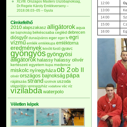
XLVIII. Országos Masters Úszóbajnokság,
12:00
Gy
Dr.Regele Károly Emlékverseny –
13:00
Ke
2018.08.03–05 – Gyula
14:00
Sz
Címkefelhő
15:00
Cz
alligátorok
2010
alapszakasz
aqua
16:00
Eg
debrecen
se
békéscsaba
cegléd
bajnokság
egri
diósgyőr
eger
dunaújváros
eger tv
vízmű
emléktorna
emlék
emlékkupa
eredmények
gyavc
felnőtt
fürdő
gyöngyös
gyöngyösi
alligátorok
halassy
halassy olivér
kertészeti egyetem
medence
kupa
ob 2
ob II
miskolc
nyíregyháza
pápa
országos bajnokság
olivér
strand
uszoda
rájátszás
szolnok
utánpótlás
veresegyház
vác
víz
vodafone
vízilabda
waterpolo
Véletlen képek