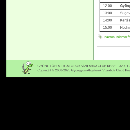
12:00
Gyöng
13:00
Sugov
14:00
Kerté
15:00
Hódme
balaton
,
hódmezőv
GYÖNGYÖSI ALLIGÁTOROK VÍZILABDA CLUB KHSE. - 3200 GY
Copyright © 2008-2025 Gyöngyösi Alligátorok Vízilabda Club | P