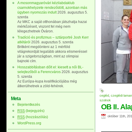
A mosonmagyaróvári kézilabdaklub
csarnokhelyzete rendeződött, azonban más
ügyben nyomozás indult
2026. augusztus 5.
szerda
Az MKC a saját otthonában játszhatja hazai
mérkőzéseit, viszont fel még nem
lélegezhetnek Óváron.
Tradíció és profizmus – sztárportré Josh Kerr
atlétáról
2026. augusztus 5. szerda
Britként megdönteni az 1 mérföld
világrekordját legalább akkora elismeréssel
jár a szigetországban, mint az olimpiai
bajnoki cím.
Hosszabbításban dőlt el: kiesett a női BL-
selejtezőből a Ferencváros
2026. augusztus
5. szerda
Az Európa-kupa kvalifikációjába még
átkerülhetnek a zöld-fehérek.
cegléd
,
czeglédi laman
Meta
szolnok
Bejelentkezés
OB II. Al
RSS
(bejegyzés)
október 11th, 20
RSS
(hozzászólás)
WordPress.org