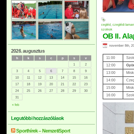
cegléd
,
czeglédi laman
szolnok
OB II. Al
november 8th, 2
2026. augusztus
11:00
Szol
h
k
s
c
p
s
v
1
2
12:00
Gyön
3
4
5
6
7
8
9
13:00
Misk
10
11
12
13
14
15
16
14:00
Czeg
17
18
19
20
21
22
23
15:00
Misk
24
25
26
27
28
29
30
16:00
Szol
31
« feb
Legutóbbi hozzászólások
Sporthírek – NemzetiSport