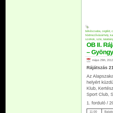
békéscsaba
,
cegléd
,
c
hódmezővásárhely
,
ka
szolnok
,
szte
,
tatabán
OB II. Ráj
– Gyöng
május 29th, 2012
Rájátszás 21
Az Alapszaka
helyért küzdü
Klub, Kertés
Sport Club, 
1. forduló /
11:00
Balat