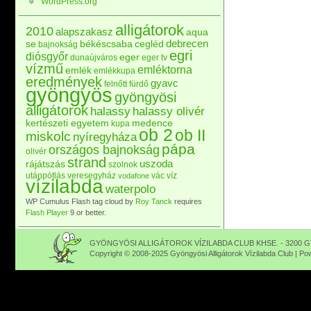
WordPress.org
alligátorok
2010
alapszakasz
aqua
debrecen
se
békéscsaba
cegléd
bajnokság
egri
diósgyőr
eger
dunaújváros
eger tv
vízmű
emléktorna
emlék
emlékkupa
eredmények
gyavc
felnőtt
fürdő
gyöngyös
gyöngyösi
alligátorok
halassy
halassy olivér
kertészeti egyetem
medence
kupa
ob 2
ob II
miskolc
nyíregyháza
pápa
országos bajnokság
olivér
strand
uszoda
rájátszás
szolnok
utánpótlás
veresegyház
vác
víz
vodafone
vízilabda
waterpolo
WP Cumulus Flash tag cloud by
Roy Tanck
requires
Flash Player
9 or better.
GYÖNGYÖSI ALLIGÁTOROK VÍZILABDA CLUB KHSE. - 3200 GY
Copyright © 2008-2025 Gyöngyösi Alligátorok Vízilabda Club | P