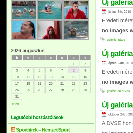
Új galéri
június 6th, 2010
Eredeti mére
no images w
galéria
,
pápa
2026. augusztus
Új galéri
h
k
s
c
p
s
v
április 24th, 2010
1
2
3
4
5
6
7
8
9
Eredeti mére
10
11
12
13
14
15
16
no images w
17
18
19
20
21
22
23
24
25
26
27
28
29
30
galéria
,
szarvas
31
Új galéri
« feb
október 24th, 20
Legutóbbi hozzászólások
A DVSE honl
Sporthírek – NemzetiSport