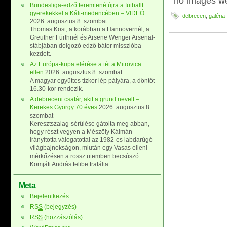
no images w
Bundesliga-edző teremtené újra a futballt
gyerekekkel a Káli-medencében – VIDEÓ
debrecen
,
galéria
2026. augusztus 8. szombat
Thomas Kost, a korábban a Hannovernél, a
Greuther Fürthnél és Arsene Wenger Arsenal-
stábjában dolgozó edző bátor misszióba
kezdett.
Az Európa-kupa elérése a tét a Mitrovica
ellen
2026. augusztus 8. szombat
A magyar együttes tízkor lép pályára, a döntőt
16.30-kor rendezik.
A debreceni csatár, akit a grund nevelt –
Kerekes György 70 éves
2026. augusztus 8.
szombat
Keresztszalag-sérülése gátolta meg abban,
hogy részt vegyen a Mészöly Kálmán
irányította válogatottal az 1982-es labdarúgó-
világbajnokságon, miután egy Vasas elleni
mérkőzésen a rossz ütemben becsúszó
Komjáti András telibe trafálta.
Meta
Bejelentkezés
RSS
(bejegyzés)
RSS
(hozzászólás)