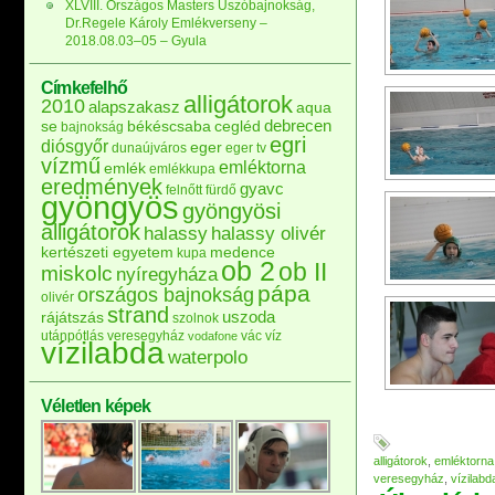
XLVIII. Országos Masters Úszóbajnokság,
Dr.Regele Károly Emlékverseny –
2018.08.03–05 – Gyula
Címkefelhő
alligátorok
2010
alapszakasz
aqua
debrecen
se
békéscsaba
cegléd
bajnokság
egri
diósgyőr
eger
dunaújváros
eger tv
vízmű
emléktorna
emlék
emlékkupa
eredmények
gyavc
felnőtt
fürdő
gyöngyös
gyöngyösi
alligátorok
halassy
halassy olivér
kertészeti egyetem
medence
kupa
ob 2
ob II
miskolc
nyíregyháza
pápa
országos bajnokság
olivér
strand
uszoda
rájátszás
szolnok
utánpótlás
veresegyház
vác
víz
vodafone
vízilabda
waterpolo
Véletlen képek
alligátorok
,
emléktorna
veresegyház
,
vízilabd