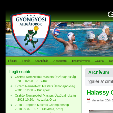
Főoldal
Felnőtt
Utánpótlás
A csapatról
Eredményeink
Galéria
Ta
Legfrissebb
Archívum
Osztrák Nemzetközi Masters Úszóbajnokság
‘galéria’ ci
– 2019.02.08-10 – Graz
Évzáró Nemzetközi Masters Úszóbajnokság
– 2018.12.08. – Budapest
Halassy 
Osztrák Nemzetközi Masters Úszóbajnokság
– 2018.10.20. – Ausztria, Graz
december 20th, 
2018 European Masters Championship –
2018.09.02. – 07. – Slovenia, Kranj