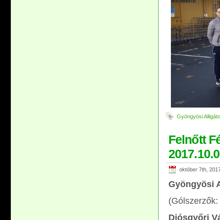
Gyöngyösi Alligát
Felnőtt F
2017.10.0
október 7th, 201
Gyöngyösi A
(Gólszerzők: 
Diósgyőri V