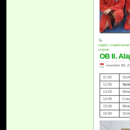
cegléd
,
czeglédi laman
szolnok
OB II. Al
november 8th, 2
11:00
Szol
12:00
Gyön
13:00
Misk
14:00
Czeg
15:00
Misk
16:00
Szol