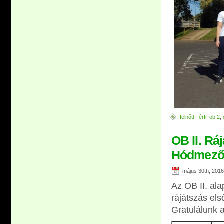
felnőtt
,
férfi
,
ob 2
,
OB II. Ráj
Hódmező
május 30th, 2016
Az OB II. al
rájátszás els
Gratulálunk 