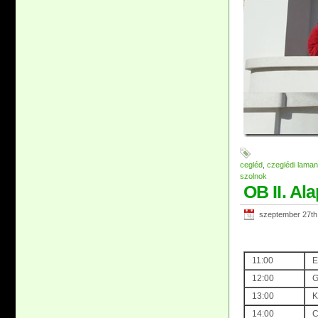
cegléd
,
czeglédi laman
szolnok
OB II. Al
szeptember 27th
11:00
E
12:00
G
13:00
K
14:00
C