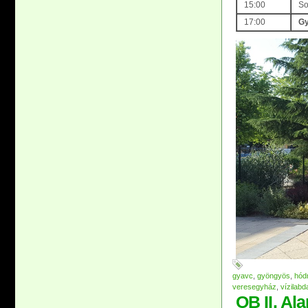
15:00
So
17:00
Gy
gyavc
,
gyöngyös
,
hód
veresegyház
,
vízilabd
OB II. Al