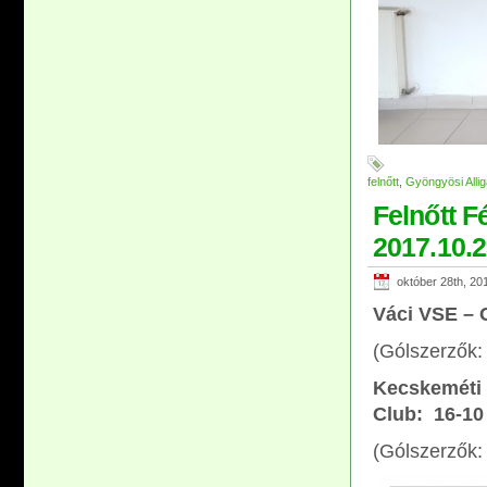
felnőtt
,
Gyöngyösi Allig
Felnőtt F
2017.10.
október 28th, 20
Váci VSE – 
(Gólszerzők: 
Kecskeméti 
Club: 16-10
(Gólszerzők: