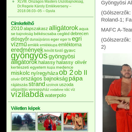
XLVIII. Országos Masters Úszóbajnokság,
Gyöngyösi Al
Dr.Regele Károly Emlékverseny –
2018.08.03–05 – Gyula
(Gólszerzők: 
Roland-1; Fal
Címkefelhő
alligátorok
2010
alapszakasz
aqua
MAFC A-Team 
debrecen
se
békéscsaba
cegléd
bajnokság
egri
diósgyőr
(Gólszerzők: 
eger
dunaújváros
eger tv
vízmű
emléktorna
emlék
emlékkupa
2)
eredmények
gyavc
felnőtt
fürdő
gyöngyös
gyöngyösi
alligátorok
halassy
halassy olivér
kertészeti egyetem
medence
kupa
ob 2
ob II
miskolc
nyíregyháza
pápa
országos bajnokság
olivér
strand
uszoda
rájátszás
szolnok
utánpótlás
veresegyház
vác
víz
vodafone
vízilabda
waterpolo
Véletlen képek