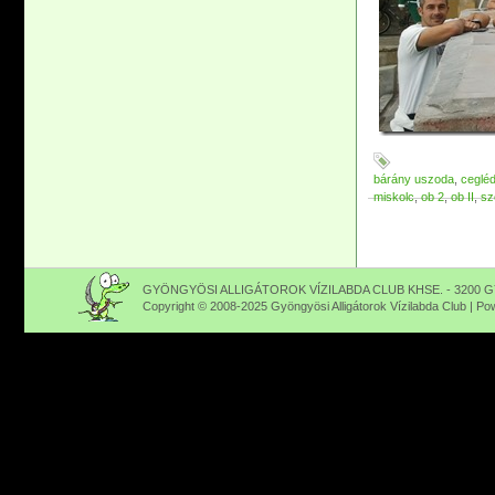
bárány uszoda
,
ceglé
miskolc
,
ob 2
,
ob II
,
sz
GYÖNGYÖSI ALLIGÁTOROK VÍZILABDA CLUB KHSE. - 3200 GY
Copyright © 2008-2025 Gyöngyösi Alligátorok Vízilabda Club | P