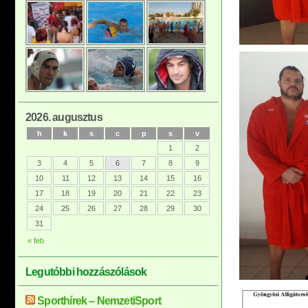
2026. augusztus
h
k
s
c
p
s
v
1
2
3
4
5
6
7
8
9
10
11
12
13
14
15
16
17
18
19
20
21
22
23
24
25
26
27
28
29
30
31
« feb
Legutóbbi hozzászólások
Sporthírek – NemzetiSport