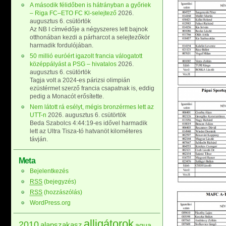
A második félidőben is hátrányban a győriek
– Riga FC–ETO FC Kl-selejtező
2026.
augusztus 6. csütörtök
Az NB I címvédője a négyszeres lett bajnok
otthonában kezdi a párharcot a selejtezőkör
harmadik fordulójában.
50 millió euróért igazolt francia válogatott
középpályást a PSG – hivatalos
2026.
augusztus 6. csütörtök
Tagja volt a 2024-es párizsi olimpián
ezüstérmet szerző francia csapatnak is, eddig
pedig a Monacót erősítette.
Nem látott rá esélyt, mégis bronzérmes lett az
UTT-n
2026. augusztus 6. csütörtök
Beda Szabolcs 4:44:19-es idővel harmadik
lett az Ultra Tisza-tó hatvanöt kilométeres
távján.
Meta
Bejelentkezés
RSS
(bejegyzés)
RSS
(hozzászólás)
WordPress.org
alligátorok
2010
alapszakasz
aqua