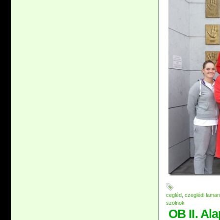
cegléd
,
czeglédi laman
szolnok
OB II. Al