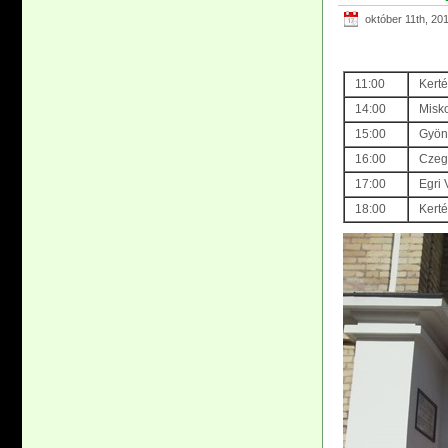
október 11th, 20
11:00
Kerté
14:00
Misko
15:00
Gyöng
16:00
Czegl
17:00
Egri 
18:00
Kerté