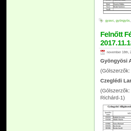
gyavc
,
gyöngyös
Felnőtt F
2017.11.1
november 18th, 
Gyöngyösi A
(Gólszerzők:
Czeglédi La
(Gólszerzők: 
Richárd-1)