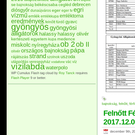
debrecen
se
békéscsaba
cegléd
bajnokság
egri
diósgyőr
eger
dunaújváros
eger tv
vízmű
emléktorna
emlék
emlékkupa
eredmények
gyavc
felnőtt
fürdő
gyöngyös
gyöngyösi
alligátorok
halassy
halassy olivér
kertészeti egyetem
medence
kupa
ob 2
ob II
miskolc
nyíregyháza
pápa
országos bajnokság
olivér
strand
uszoda
rájátszás
szolnok
utánpótlás
veresegyház
vác
víz
vodafone
vízilabda
waterpolo
WP Cumulus Flash tag cloud by
Roy Tanck
requires
Flash Player
9 or better.
bajnokság
,
felnőtt
,
férfi
Felnőtt F
2017.12.
december 9th, 2