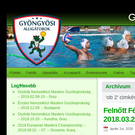
Főoldal
Felnőtt
Utánpótlás
A csapatról
Eredményeink
Galéria
Ta
Legfrissebb
Archívum
Osztrák Nemzetközi Masters Úszóbajnokság
‘ob 2’ cimké
– 2019.02.08-10 – Graz
Évzáró Nemzetközi Masters Úszóbajnokság
– 2018.12.08. – Budapest
Felnőtt F
Osztrák Nemzetközi Masters Úszóbajnokság
2018.03.2
– 2018.10.20. – Ausztria, Graz
2018 European Masters Championship –
április 1st, 2018
2018.09.02. – 07. – Slovenia, Kranj