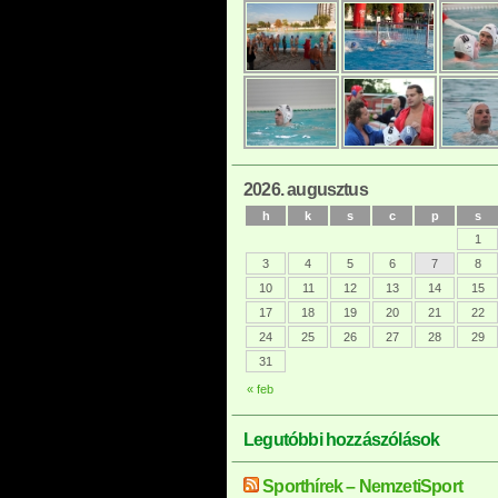
2026. augusztus
h
k
s
c
p
s
1
3
4
5
6
7
8
10
11
12
13
14
15
17
18
19
20
21
22
24
25
26
27
28
29
31
« feb
Legutóbbi hozzászólások
Sporthírek – NemzetiSport