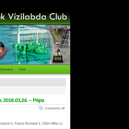
Strandról
FINA
ó, 2018.03.24. – Pápa
Comments off
oland-1; Falusi Richárd-1; Oláh Attila-1)