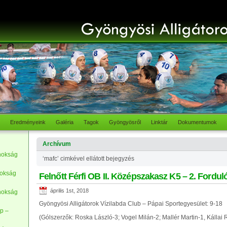
Eredményeink
Galéria
Tagok
Gyöngyösről
Linktár
Dokumentumok
Archívum
nokság
‘mafc’ cimkével ellátott bejegyzés
nokság
Felnőtt Férfi OB II. Középszakasz K5 – 2. Fordul
április 1st, 2018
nokság
Gyöngyösi Alligátorok Vízilabda Club – Pápai Sportegyesület: 9-18
p –
(Gólszerzők: Roska László-3; Vogel Milán-2; Mallér Martin-1, Kállai R