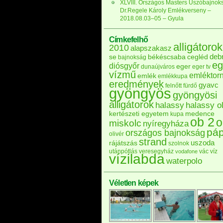
XLVIII. Országos Masters Úszóbajnok
Dr.Regele Károly Emlékverseny –
2018.08.03–05 – Gyula
Címkefelhő
alligátorok
2010
alapszakasz
deb
se
békéscsaba
cegléd
bajnokság
eg
diósgyőr
eger
dunaújváros
eger tv
vízmű
emléktor
emlék
emlékkupa
eredmények
gyavc
felnőtt
fürdő
gyöngyös
gyöngyösi
alligátorok
halassy
halassy ol
kertészeti egyetem
medence
kupa
ob 2
o
miskolc
nyíregyháza
pá
országos bajnokság
olivér
strand
uszoda
rájátszás
szolnok
utánpótlás
veresegyház
vác
víz
vodafone
vízilabda
waterpolo
Véletlen képek