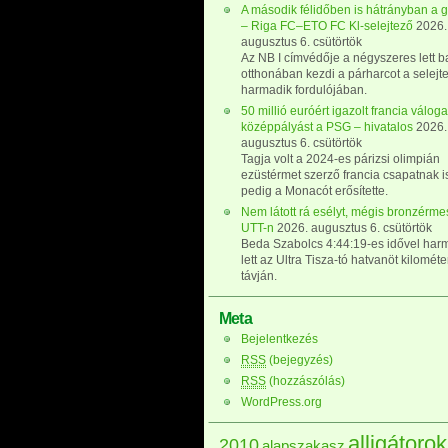
A második félidőben is hátrányban a g
– Riga FC–ETO FC Kl-selejtező
2026.
augusztus 6. csütörtök
Az NB I címvédője a négyszeres lett b
otthonában kezdi a párharcot a selejt
harmadik fordulójában.
50 millió euróért igazolt francia váloga
középpályást a PSG – hivatalos
2026.
augusztus 6. csütörtök
Tagja volt a 2024-es párizsi olimpián
ezüstérmet szerző francia csapatnak i
pedig a Monacót erősítette.
Nem látott rá esélyt, mégis bronzérmes
UTT-n
2026. augusztus 6. csütörtök
Beda Szabolcs 4:44:19-es idővel har
lett az Ultra Tisza-tó hatvanöt kilomét
távján.
Meta
Bejelentkezés
RSS
(bejegyzés)
RSS
(hozzászólás)
WordPress.org
alligátorok
2010
alapszakasz