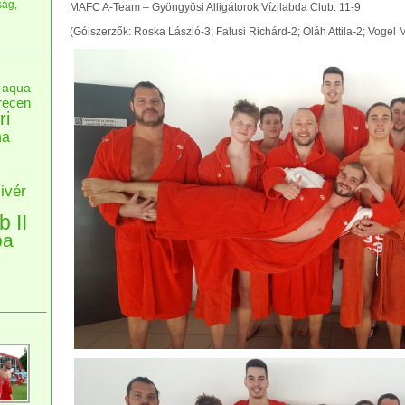
ság,
MAFC A-Team – Gyöngyösi Alligátorok Vízilabda Club: 11-9
(Gólszerzők: Roska László-3; Falusi Richárd-2; Oláh Attila-2; Vogel 
aqua
recen
ri
na
ivér
b II
pa