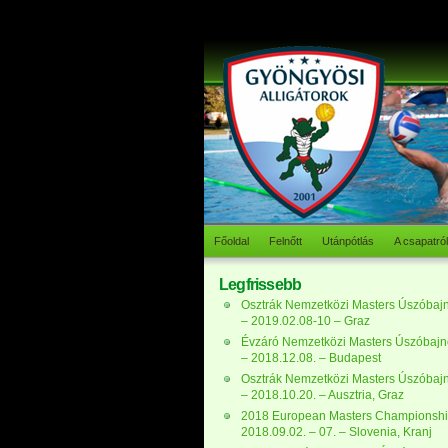
Főoldal
Felnőtt
Utánpótlás
A csapatról
Legfrissebb
Osztrák Nemzetközi Masters Úszóbaj
– 2019.02.08-10 – Graz
Évzáró Nemzetközi Masters Úszóbaj
– 2018.12.08. – Budapest
Osztrák Nemzetközi Masters Úszóbaj
– 2018.10.20. – Ausztria, Graz
2018 European Masters Championshi
2018.09.02. – 07. – Slovenia, Kranj