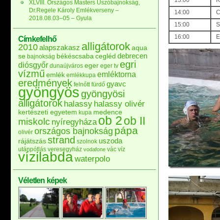
13:00
K
XLVIII. Országos Masters Úszóbajnokság,
Dr.Regele Károly Emlékverseny –
14:00
C
2018.08.03–05 – Gyula
15:00
S
16:00
E
Címkefelhő
alligátorok
2010
alapszakasz
aqua
debrecen
se
békéscsaba
cegléd
bajnokság
egri
diósgyőr
eger
dunaújváros
eger tv
vízmű
emléktorna
emlék
emlékkupa
eredmények
gyavc
felnőtt
fürdő
gyöngyös
gyöngyösi
alligátorok
halassy
halassy olivér
kertészeti egyetem
medence
kupa
ob 2
ob II
miskolc
nyíregyháza
pápa
országos bajnokság
olivér
strand
uszoda
rájátszás
szolnok
utánpótlás
veresegyház
vác
víz
vodafone
vízilabda
waterpolo
Véletlen képek