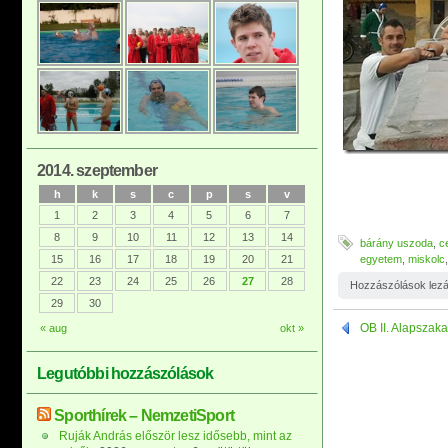
2014. szeptember
h
k
s
c
p
s
v
1
2
3
4
5
6
7
8
9
10
11
12
13
14
bárány uszoda
,
c
15
16
17
18
19
20
21
egyetem
,
miskolc
22
23
24
25
26
27
28
Hozzászólások lez
29
30
OB II. Alapszaka
« aug
okt »
Legutóbbi hozzászólások
Sporthírek – NemzetiSport
Ruják András először lesz idősebb, mint az