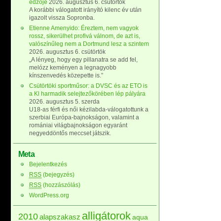
edzője
2026. augusztus 6. csütörtök
A korábbi válogatott irányító kilenc év után
igazolt vissza Sopronba.
Etienne Amenyido: Éreztem, nem vagyok
rossz, sikerülhet profivá válnom, de azt is,
valószínűleg nem a Dortmund lesz a szintem
2026. augusztus 6. csütörtök
„A lényeg, hogy egy pillanatra se add fel,
melózz keményen a legnagyobb
kínszenvedés közepette is.”
Csütörtöki sportműsor: a DVSC és az ETO is
a Kl harmadik selejtezőkörében lép pályára
2026. augusztus 5. szerda
U18-as férfi és női kézilabda-válogatottunk a
szerbiai Európa-bajnokságon, valamint a
romániai világbajnokságon egyaránt
negyeddöntős meccset játszik.
Meta
Bejelentkezés
RSS
(bejegyzés)
RSS
(hozzászólás)
WordPress.org
alligátorok
2010
alapszakasz
aqua