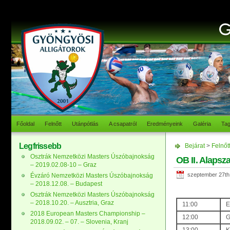
Főoldal
Felnőtt
Utánpótlás
A csapatról
Eredményeink
Galéria
Ta
Legfrissebb
Bejárat
>
Felnőt
Osztrák Nemzetközi Masters Úszóbajnokság
OB II. Alapsza
– 2019.02.08-10 – Graz
szeptember 27th
Évzáró Nemzetközi Masters Úszóbajnokság
– 2018.12.08. – Budapest
Osztrák Nemzetközi Masters Úszóbajnokság
– 2018.10.20. – Ausztria, Graz
11:00
E
2018 European Masters Championship –
12:00
G
2018.09.02. – 07. – Slovenia, Kranj