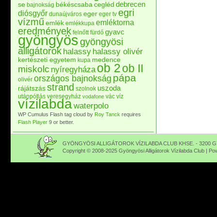
debrecen
se
békéscsaba
cegléd
bajnokság
egri
diósgyőr
eger
dunaújváros
eger tv
vízmű
emléktorna
emlék
emlékkupa
eredmények
gyavc
felnőtt
fürdő
gyöngyös
gyöngyösi
alligátorok
halassy
halassy olivér
kertészeti egyetem
medence
kupa
ob 2
ob II
miskolc
nyíregyháza
pápa
országos bajnokság
olivér
strand
uszoda
rájátszás
szolnok
utánpótlás
veresegyház
vác
víz
vodafone
vízilabda
waterpolo
WP Cumulus Flash tag cloud by
Roy Tanck
requires
Flash Player
9 or better.
GYÖNGYÖSI ALLIGÁTOROK VÍZILABDA CLUB KHSE. - 3200 GY
Copyright © 2008-2025 Gyöngyösi Alligátorok Vízilabda Club | P