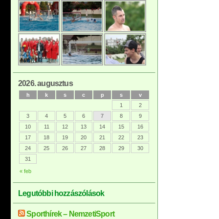
2026. augusztus
h
k
s
c
p
s
v
1
2
3
4
5
6
7
8
9
10
11
12
13
14
15
16
17
18
19
20
21
22
23
24
25
26
27
28
29
30
31
« feb
Legutóbbi hozzászólások
Sporthírek – NemzetiSport