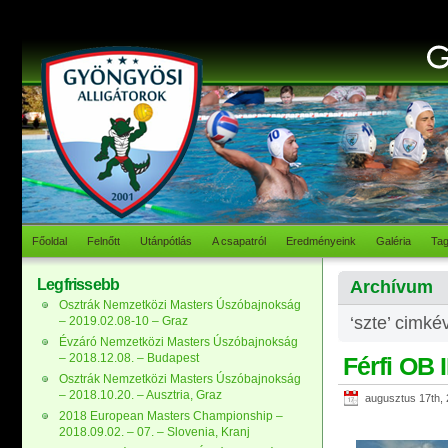
Főoldal
Felnőtt
Utánpótlás
A csapatról
Eredményeink
Galéria
Ta
Legfrissebb
Archívum
Osztrák Nemzetközi Masters Úszóbajnokság
‘szte’ cimké
– 2019.02.08-10 – Graz
Évzáró Nemzetközi Masters Úszóbajnokság
– 2018.12.08. – Budapest
Férfi OB 
Osztrák Nemzetközi Masters Úszóbajnokság
– 2018.10.20. – Ausztria, Graz
augusztus 17th,
2018 European Masters Championship –
2018.09.02. – 07. – Slovenia, Kranj