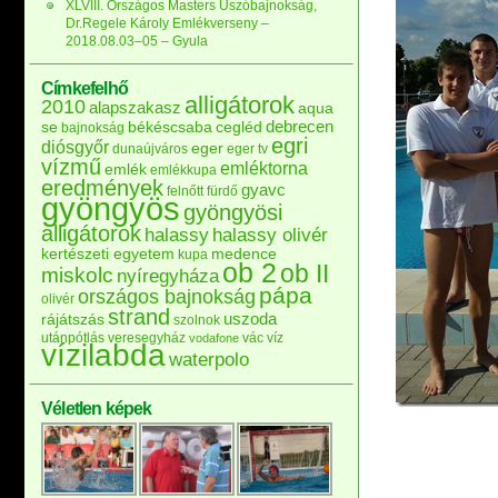
XLVIII. Országos Masters Úszóbajnokság,
Dr.Regele Károly Emlékverseny –
2018.08.03–05 – Gyula
Címkefelhő
alligátorok
2010
alapszakasz
aqua
debrecen
se
békéscsaba
cegléd
bajnokság
egri
diósgyőr
eger
dunaújváros
eger tv
vízmű
emléktorna
emlék
emlékkupa
eredmények
gyavc
felnőtt
fürdő
gyöngyös
gyöngyösi
alligátorok
halassy
halassy olivér
kertészeti egyetem
medence
kupa
ob 2
ob II
miskolc
nyíregyháza
pápa
országos bajnokság
olivér
strand
uszoda
rájátszás
szolnok
utánpótlás
veresegyház
vác
víz
vodafone
vízilabda
waterpolo
Véletlen képek