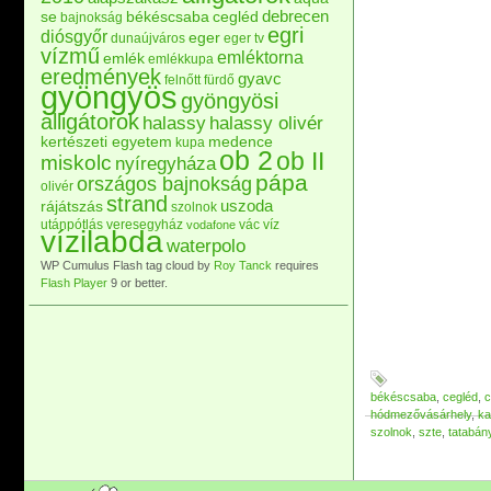
debrecen
se
békéscsaba
cegléd
bajnokság
egri
diósgyőr
eger
dunaújváros
eger tv
vízmű
emléktorna
emlék
emlékkupa
eredmények
gyavc
felnőtt
fürdő
gyöngyös
gyöngyösi
alligátorok
halassy
halassy olivér
kertészeti egyetem
medence
kupa
ob 2
ob II
miskolc
nyíregyháza
pápa
országos bajnokság
olivér
strand
uszoda
rájátszás
szolnok
utánpótlás
veresegyház
vác
víz
vodafone
vízilabda
waterpolo
WP Cumulus Flash tag cloud by
Roy Tanck
requires
Flash Player
9 or better.
békéscsaba
,
cegléd
,
c
hódmezővásárhely
,
ka
szolnok
,
szte
,
tatabán