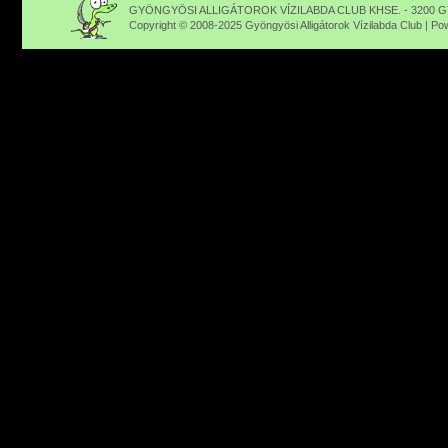
GYÖNGYÖSI ALLIGÁTOROK VÍZILABDA CLUB KHSE. - 3200 GY
Copyright © 2008-2025 Gyöngyösi Alligátorok Vízilabda Club | P