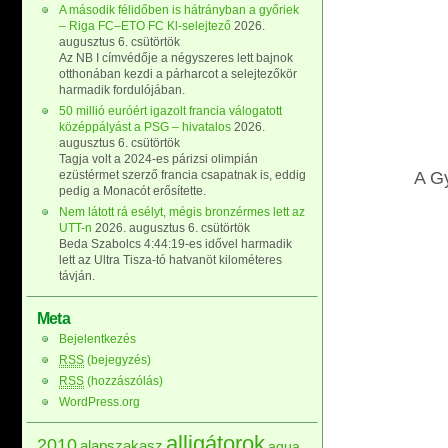
A második félidőben is hátrányban a győriek
– Riga FC–ETO FC Kl-selejtező
2026.
augusztus 6. csütörtök
Az NB I címvédője a négyszeres lett bajnok
otthonában kezdi a párharcot a selejtezőkör
harmadik fordulójában.
50 millió euróért igazolt francia válogatott
középpályást a PSG – hivatalos
2026.
augusztus 6. csütörtök
Tagja volt a 2024-es párizsi olimpián
ezüstérmet szerző francia csapatnak is, eddig
A Gy
pedig a Monacót erősítette.
Nem látott rá esélyt, mégis bronzérmes lett az
UTT-n
2026. augusztus 6. csütörtök
Beda Szabolcs 4:44:19-es idővel harmadik
lett az Ultra Tisza-tó hatvanöt kilométeres
távján.
Meta
Bejelentkezés
RSS
(bejegyzés)
RSS
(hozzászólás)
WordPress.org
alligátorok
2010
alapszakasz
aqua