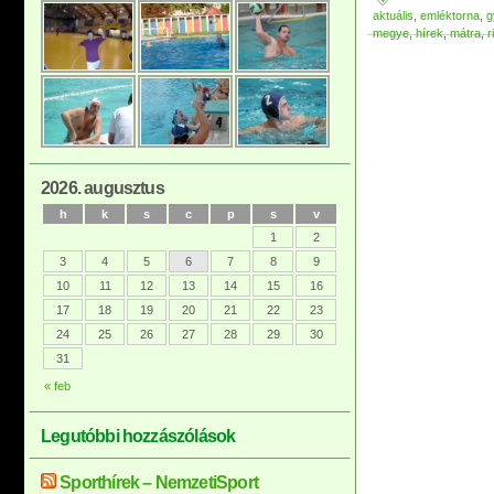
aktuális
,
emléktorna
,
g
megye
,
hírek
,
mátra
,
r
2026. augusztus
h
k
s
c
p
s
v
1
2
3
4
5
6
7
8
9
10
11
12
13
14
15
16
17
18
19
20
21
22
23
24
25
26
27
28
29
30
31
« feb
Legutóbbi hozzászólások
Sporthírek – NemzetiSport