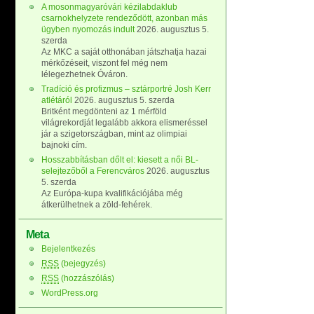
A mosonmagyaróvári kézilabdaklub
csarnokhelyzete rendeződött, azonban más
ügyben nyomozás indult
2026. augusztus 5.
szerda
Az MKC a saját otthonában játszhatja hazai
mérkőzéseit, viszont fel még nem
lélegezhetnek Óváron.
Tradíció és profizmus – sztárportré Josh Kerr
atlétáról
2026. augusztus 5. szerda
Britként megdönteni az 1 mérföld
világrekordját legalább akkora elismeréssel
jár a szigetországban, mint az olimpiai
bajnoki cím.
Hosszabbításban dőlt el: kiesett a női BL-
selejtezőből a Ferencváros
2026. augusztus
5. szerda
Az Európa-kupa kvalifikációjába még
átkerülhetnek a zöld-fehérek.
Meta
Bejelentkezés
RSS
(bejegyzés)
RSS
(hozzászólás)
WordPress.org