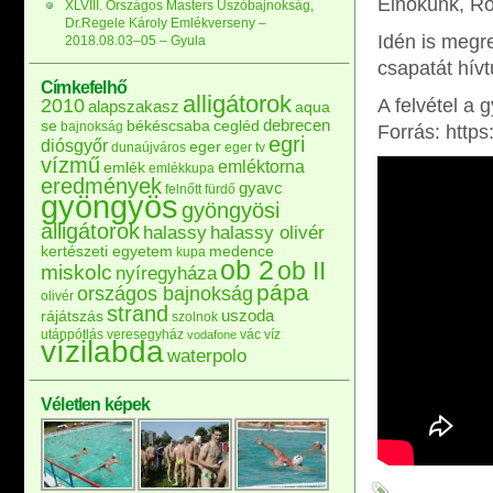
Elnökünk, Ros
XLVIII. Országos Masters Úszóbajnokság,
Dr.Regele Károly Emlékverseny –
Idén is megr
2018.08.03–05 – Gyula
csapatát hív
Címkefelhő
alligátorok
2010
A felvétel a 
alapszakasz
aqua
debrecen
se
békéscsaba
cegléd
bajnokság
Forrás: htt
egri
diósgyőr
eger
dunaújváros
eger tv
vízmű
emléktorna
emlék
emlékkupa
eredmények
gyavc
felnőtt
fürdő
gyöngyös
gyöngyösi
alligátorok
halassy
halassy olivér
kertészeti egyetem
medence
kupa
ob 2
ob II
miskolc
nyíregyháza
pápa
országos bajnokság
olivér
strand
uszoda
rájátszás
szolnok
utánpótlás
veresegyház
vác
víz
vodafone
vízilabda
waterpolo
Véletlen képek