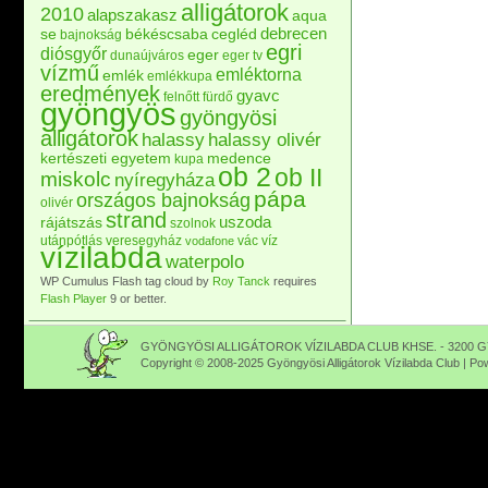
alligátorok
2010
alapszakasz
aqua
debrecen
se
békéscsaba
cegléd
bajnokság
egri
diósgyőr
eger
dunaújváros
eger tv
vízmű
emléktorna
emlék
emlékkupa
eredmények
gyavc
felnőtt
fürdő
gyöngyös
gyöngyösi
alligátorok
halassy
halassy olivér
kertészeti egyetem
medence
kupa
ob 2
ob II
miskolc
nyíregyháza
pápa
országos bajnokság
olivér
strand
uszoda
rájátszás
szolnok
utánpótlás
veresegyház
vác
víz
vodafone
vízilabda
waterpolo
WP Cumulus Flash tag cloud by
Roy Tanck
requires
Flash Player
9 or better.
GYÖNGYÖSI ALLIGÁTOROK VÍZILABDA CLUB KHSE. - 3200 GY
Copyright © 2008-2025 Gyöngyösi Alligátorok Vízilabda Club | P