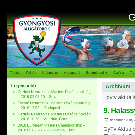
Főoldal
Felnőtt
Utánpótlás
A csapatról
Eredményeink
Galéria
Ta
Legfrissebb
Archívum
Osztrák Nemzetközi Masters Úszóbajnokság
‘gytv aktuál
– 2019.02.08-10 – Graz
Évzáró Nemzetközi Masters Úszóbajnokság
– 2018.12.08. – Budapest
9. Halass
Osztrák Nemzetközi Masters Úszóbajnokság
– 2018.10.20. – Ausztria, Graz
december 20th, 
2018 European Masters Championship –
GyTv Aktuáli
2018.09.02. – 07. – Slovenia, Kranj