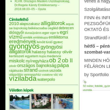
veheti a nag
XLVIII. Országos Masters Úszóbajnokság,
Dr.Regele Károly Emlékverseny –
Szolgáltatása
2018.08.03–05 – Gyula
FINN és IN
Címkefelhő
alligátorok
2010
PEZSGŐFÜRD
alapszakasz
aqua
debrecen
se
békéscsaba
cegléd
bajnokság
OKTATÓ ÉS
egri
diósgyőr
eger
dunaújváros
eger tv
vízmű
emléktorna
emlék
Strandfürdő n
emlékkupa
eredmények
gyavc
felnőtt
fürdő
gyöngyös
hétfő – pént
gyöngyösi
alligátorok
halassy
halassy olivér
szombat-vas
kertészeti egyetem
medence
kupa
ob 2
ob II
MINDEN HÓ
miskolc
nyíregyháza
pápa
országos bajnokság
FÉLÁRON L
olivér
strand
uszoda
rájátszás
szolnok
by Sportfolio
utánpótlás
veresegyház
vác
víz
vodafone
vízilabda
waterpolo
50 méter
,
feltöltik
,
gyö
Véletlen képek
uszoda