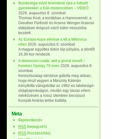
Bundesliga-edző teremtené újra a futballt
gyerekekkel a Káli-medencében – VIDEÓ
2026. augusztus 8. szombat
Thomas Kost, a korábban a Hannovernél, a
Greuther Fürthnél és Arsene Wenger Arsenal-
stábjában dolgozó edző bátor misszióba
kezdett.
Az Európa-kupa elérése a tét a Mitrovica
ellen
2026. augusztus 8. szombat
A magyar együttes tízkor lép pályára, a döntőt
16.30-kor rendezik.
A debreceni csatár, akit a grund nevelt –
Kerekes György 70 éves
2026. augusztus 8.
szombat
Keresztszalag-sérülése gátolta meg abban,
hogy részt vegyen a Mészöly Kálmán
irányította válogatottal az 1982-es labdarúgó-
világbajnokságon, miután egy Vasas elleni
mérkőzésen a rossz ütemben becsúszó
Komjáti András telibe trafálta.
Meta
Bejelentkezés
RSS
(bejegyzés)
RSS
(hozzászólás)