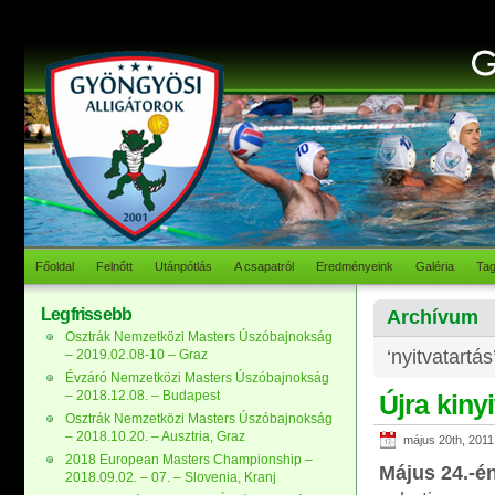
Főoldal
Felnőtt
Utánpótlás
A csapatról
Eredményeink
Galéria
Ta
Legfrissebb
Archívum
Osztrák Nemzetközi Masters Úszóbajnokság
‘nyitvatartá
– 2019.02.08-10 – Graz
Évzáró Nemzetközi Masters Úszóbajnokság
– 2018.12.08. – Budapest
Újra kiny
Osztrák Nemzetközi Masters Úszóbajnokság
– 2018.10.20. – Ausztria, Graz
május 20th, 2011
2018 European Masters Championship –
Május 24.-é
2018.09.02. – 07. – Slovenia, Kranj