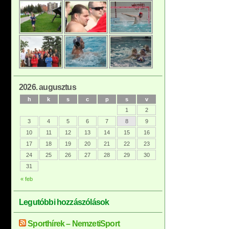
2026. augusztus
h
k
s
c
p
s
v
1
2
3
4
5
6
7
8
9
10
11
12
13
14
15
16
17
18
19
20
21
22
23
24
25
26
27
28
29
30
31
« feb
Legutóbbi hozzászólások
Sporthírek – NemzetiSport