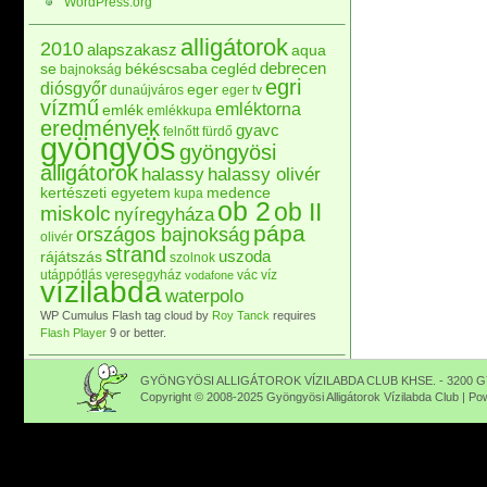
WordPress.org
alligátorok
2010
alapszakasz
aqua
debrecen
se
békéscsaba
cegléd
bajnokság
egri
diósgyőr
eger
dunaújváros
eger tv
vízmű
emléktorna
emlék
emlékkupa
eredmények
gyavc
felnőtt
fürdő
gyöngyös
gyöngyösi
alligátorok
halassy
halassy olivér
kertészeti egyetem
medence
kupa
ob 2
ob II
miskolc
nyíregyháza
pápa
országos bajnokság
olivér
strand
uszoda
rájátszás
szolnok
utánpótlás
veresegyház
vác
víz
vodafone
vízilabda
waterpolo
WP Cumulus Flash tag cloud by
Roy Tanck
requires
Flash Player
9 or better.
GYÖNGYÖSI ALLIGÁTOROK VÍZILABDA CLUB KHSE. - 3200 GY
Copyright © 2008-2025 Gyöngyösi Alligátorok Vízilabda Club | P