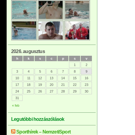
2026. augusztus
h
k
s
c
p
s
v
1
2
3
4
5
6
7
8
9
10
11
12
13
14
15
16
17
18
19
20
21
22
23
24
25
26
27
28
29
30
31
« feb
Legutóbbi hozzászólások
Sporthírek – NemzetiSport