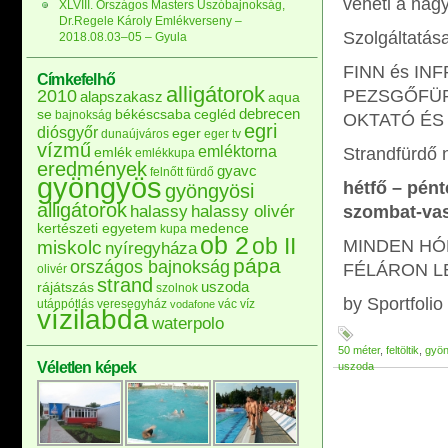
veheti a nag
XLVIII. Országos Masters Úszóbajnokság,
Dr.Regele Károly Emlékverseny –
Szolgáltatása
2018.08.03–05 – Gyula
FINN és IN
Címkefelhő
alligátorok
2010
PEZSGŐFÜRD
alapszakasz
aqua
debrecen
se
békéscsaba
cegléd
bajnokság
OKTATÓ ÉS
egri
diósgyőr
eger
dunaújváros
eger tv
vízmű
emléktorna
emlék
Strandfürdő n
emlékkupa
eredmények
gyavc
felnőtt
fürdő
gyöngyös
hétfő – pént
gyöngyösi
alligátorok
halassy
halassy olivér
szombat-vas
kertészeti egyetem
medence
kupa
ob 2
ob II
MINDEN HÓ
miskolc
nyíregyháza
pápa
országos bajnokság
FÉLÁRON L
olivér
strand
uszoda
rájátszás
szolnok
by Sportfolio
utánpótlás
veresegyház
vác
víz
vodafone
vízilabda
waterpolo
50 méter
,
feltöltik
,
gyö
Véletlen képek
uszoda