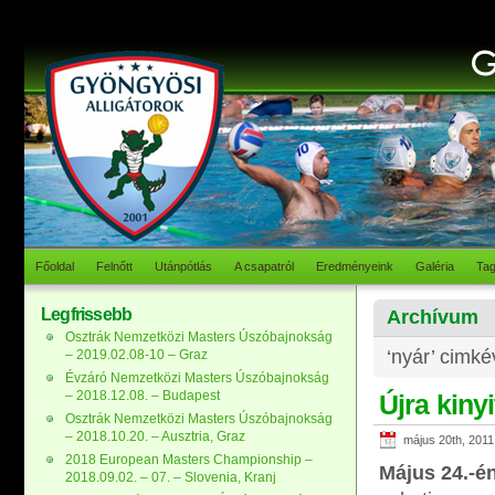
Főoldal
Felnőtt
Utánpótlás
A csapatról
Eredményeink
Galéria
Ta
Legfrissebb
Archívum
Osztrák Nemzetközi Masters Úszóbajnokság
‘nyár’ cimké
– 2019.02.08-10 – Graz
Évzáró Nemzetközi Masters Úszóbajnokság
– 2018.12.08. – Budapest
Újra kiny
Osztrák Nemzetközi Masters Úszóbajnokság
– 2018.10.20. – Ausztria, Graz
május 20th, 2011
2018 European Masters Championship –
Május 24.-é
2018.09.02. – 07. – Slovenia, Kranj