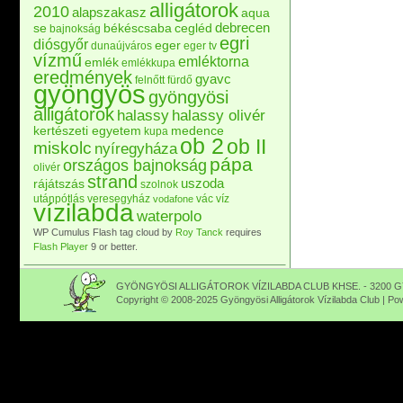
alligátorok
2010
alapszakasz
aqua
debrecen
se
békéscsaba
cegléd
bajnokság
egri
diósgyőr
eger
dunaújváros
eger tv
vízmű
emléktorna
emlék
emlékkupa
eredmények
gyavc
felnőtt
fürdő
gyöngyös
gyöngyösi
alligátorok
halassy
halassy olivér
kertészeti egyetem
medence
kupa
ob 2
ob II
miskolc
nyíregyháza
pápa
országos bajnokság
olivér
strand
uszoda
rájátszás
szolnok
utánpótlás
veresegyház
vác
víz
vodafone
vízilabda
waterpolo
WP Cumulus Flash tag cloud by
Roy Tanck
requires
Flash Player
9 or better.
GYÖNGYÖSI ALLIGÁTOROK VÍZILABDA CLUB KHSE. - 3200 GY
Copyright © 2008-2025 Gyöngyösi Alligátorok Vízilabda Club | P