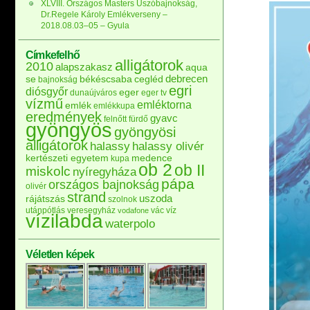
XLVIII. Országos Masters Úszóbajnokság,
Dr.Regele Károly Emlékverseny –
2018.08.03–05 – Gyula
Címkefelhő
alligátorok
2010
alapszakasz
aqua
debrecen
se
békéscsaba
cegléd
bajnokság
egri
diósgyőr
eger
dunaújváros
eger tv
vízmű
emléktorna
emlék
emlékkupa
eredmények
gyavc
felnőtt
fürdő
gyöngyös
gyöngyösi
alligátorok
halassy
halassy olivér
kertészeti egyetem
medence
kupa
ob 2
ob II
miskolc
nyíregyháza
pápa
országos bajnokság
olivér
strand
uszoda
rájátszás
szolnok
utánpótlás
veresegyház
vác
víz
vodafone
vízilabda
waterpolo
Véletlen képek