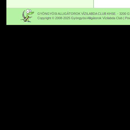
GYÖNGYÖSI ALLIGÁTOROK VÍZILABDA CLUB KHSE. - 3200 GY
Copyright © 2008-2025 Gyöngyösi Alligátorok Vízilabda Club | P