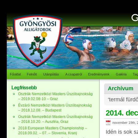
Főoldal
Felnőtt
Utánpótlás
A csapatról
Eredményeink
Galéria
Ta
Legfrissebb
Archívum
Osztrák Nemzetközi Masters Úszóbajnokság
‘termál fürd
– 2019.02.08-10 – Graz
Évzáró Nemzetközi Masters Úszóbajnokság
– 2018.12.08. – Budapest
2014. dec
Osztrák Nemzetközi Masters Úszóbajnokság
– 2018.10.20. – Ausztria, Graz
november 19th, 
2018 European Masters Championship –
Idén is sok s
2018.09.02. – 07. – Slovenia, Kranj