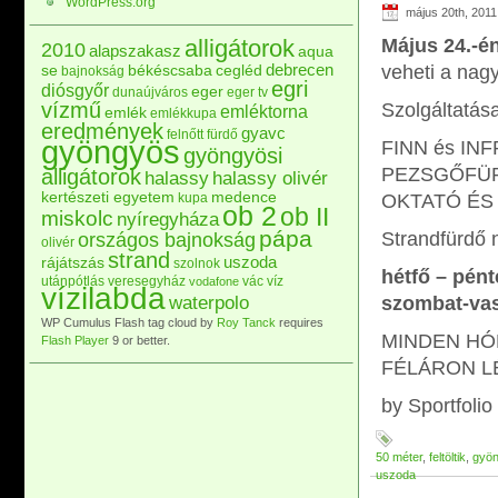
WordPress.org
május 20th, 2011
alligátorok
Május 24.-é
2010
alapszakasz
aqua
debrecen
se
veheti a nag
békéscsaba
cegléd
bajnokság
egri
diósgyőr
eger
dunaújváros
eger tv
vízmű
Szolgáltatása
emléktorna
emlék
emlékkupa
eredmények
gyavc
felnőtt
fürdő
gyöngyös
FINN és IN
gyöngyösi
PEZSGŐFÜRD
alligátorok
halassy
halassy olivér
kertészeti egyetem
medence
kupa
OKTATÓ ÉS
ob 2
ob II
miskolc
nyíregyháza
pápa
Strandfürdő n
országos bajnokság
olivér
strand
uszoda
rájátszás
szolnok
hétfő – pént
utánpótlás
veresegyház
vác
víz
vodafone
vízilabda
waterpolo
szombat-vas
WP Cumulus Flash tag cloud by
Roy Tanck
requires
MINDEN HÓ
Flash Player
9 or better.
FÉLÁRON L
by Sportfolio
50 méter
,
feltöltik
,
gyö
uszoda