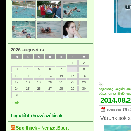
2026. augusztus
h
k
s
c
p
s
v
1
2
3
4
5
6
7
8
9
10
11
12
13
14
15
16
17
18
19
20
21
22
23
24
25
26
27
28
29
30
bajnokság
,
cegléd
,
em
pápa
,
termál fürdő
,
us
31
2014.08.2
« feb
augusztus 19th,
Legutóbbi hozzászólások
Várunk sok s
Sporthírek – NemzetiSport