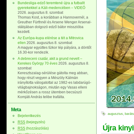
Bundesliga-edző teremtené újra a futballt
gyerekekkel a Káli-medencében – VIDEÓ
2026. augusztus 8. szombat
Thomas Kost, a korábban a Hannovernél, a
Greuther Fürthnél és Arsene Wenger Arsenal-
stábjában dolgozó edző bátor misszióba
kezdett.
Az Európa-kupa elérése a tét a Mitrovica
ellen
2026. augusztus 8. szombat
A magyar együttes tízkor lép pályára, a döntőt
16.30-kor rendezik.
A debreceni csatár, akit a grund nevelt –
Kerekes György 70 éves
2026. augusztus 8.
szombat
Keresztszalag-sérülése gátolta meg abban,
hogy részt vegyen a Mészöly Kálmán
irányította válogatottal az 1982-es labdarúgó-
világbajnokságon, miután egy Vasas elleni
mérkőzésen a rossz ütemben becsúszó
Komjáti András telibe trafálta.
Meta
augusztus
,
barát
Bejelentkezés
RSS
(bejegyzés)
Újra kiny
RSS
(hozzászólás)