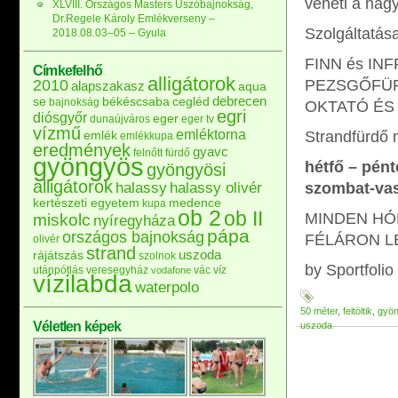
veheti a nag
XLVIII. Országos Masters Úszóbajnokság,
Dr.Regele Károly Emlékverseny –
Szolgáltatása
2018.08.03–05 – Gyula
FINN és IN
Címkefelhő
alligátorok
2010
PEZSGŐFÜRD
alapszakasz
aqua
debrecen
se
békéscsaba
cegléd
bajnokság
OKTATÓ ÉS
egri
diósgyőr
eger
dunaújváros
eger tv
vízmű
emléktorna
emlék
Strandfürdő n
emlékkupa
eredmények
gyavc
felnőtt
fürdő
gyöngyös
hétfő – pént
gyöngyösi
alligátorok
halassy
halassy olivér
szombat-vas
kertészeti egyetem
medence
kupa
ob 2
ob II
MINDEN HÓ
miskolc
nyíregyháza
pápa
országos bajnokság
FÉLÁRON L
olivér
strand
uszoda
rájátszás
szolnok
by Sportfolio
utánpótlás
veresegyház
vác
víz
vodafone
vízilabda
waterpolo
50 méter
,
feltöltik
,
gyö
Véletlen képek
uszoda