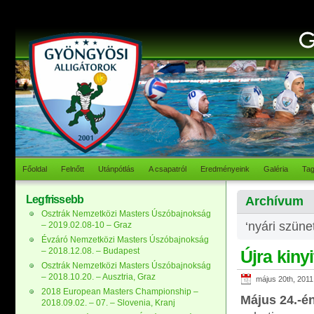
Főoldal
Felnőtt
Utánpótlás
A csapatról
Eredményeink
Galéria
Ta
Legfrissebb
Archívum
Osztrák Nemzetközi Masters Úszóbajnokság
‘nyári szüne
– 2019.02.08-10 – Graz
Évzáró Nemzetközi Masters Úszóbajnokság
– 2018.12.08. – Budapest
Újra kiny
Osztrák Nemzetközi Masters Úszóbajnokság
– 2018.10.20. – Ausztria, Graz
május 20th, 2011
2018 European Masters Championship –
Május 24.-é
2018.09.02. – 07. – Slovenia, Kranj