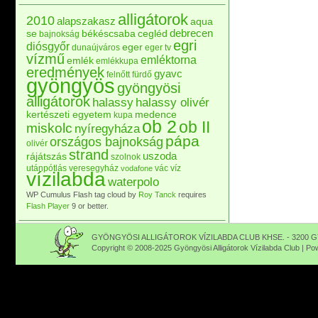
alligátorok
2010
alapszakasz
aqua
debrecen
se
békéscsaba
cegléd
bajnokság
egri
diósgyőr
eger
dunaújváros
eger tv
vízmű
emléktorna
emlék
emlékkupa
eredmények
gyavc
felnőtt
fürdő
gyöngyös
gyöngyösi
alligátorok
halassy
halassy olivér
kertészeti egyetem
medence
kupa
ob 2
ob II
miskolc
nyíregyháza
pápa
országos bajnokság
olivér
strand
uszoda
rájátszás
szolnok
utánpótlás
veresegyház
vác
víz
vodafone
vízilabda
waterpolo
WP Cumulus Flash tag cloud by
Roy Tanck
requires
Flash Player
9 or better.
GYÖNGYÖSI ALLIGÁTOROK VÍZILABDA CLUB KHSE. - 3200 GY
Copyright © 2008-2025 Gyöngyösi Alligátorok Vízilabda Club | P