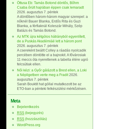
Öttusa Eb: Tamás Botond döntős, Bőhm
Csaba őrült hajrában éppen csak lemaradt
2026. augusztus 7. péntek
A döntőben három-három magyar szerepel: a
nőknél Bauer Blanka, Erdős Rita és Guzi
Blanka, a férfiaknál Koleszár Mihály, Szép
Balázs és Tamás Botond.
Az MTK újra kétgólos hátrányból egyenlített,
de a Puskás Akadémiáé lett a három pont
2026. augusztus 7. péntek
A csereként beállt Colley a ráadás nyolcadik
percében döntötte el a bajnokit. A fővárosiak
11 meccs óta nyeretlenek a tabella élére ugró
felcsútiak ellen.
Női kézi: a Győr gálázott a Brest ellen, a Loki
a Népligetben verte meg a Fradit
2026.
augusztus 7. péntek
Sarah Bouktit hat góllal mutatkozott be az
ETO-ban a pénteki felkészülési mérkőzésen.
Meta
Bejelentkezés
RSS
(bejegyzés)
RSS
(hozzászólás)
WordPress.org