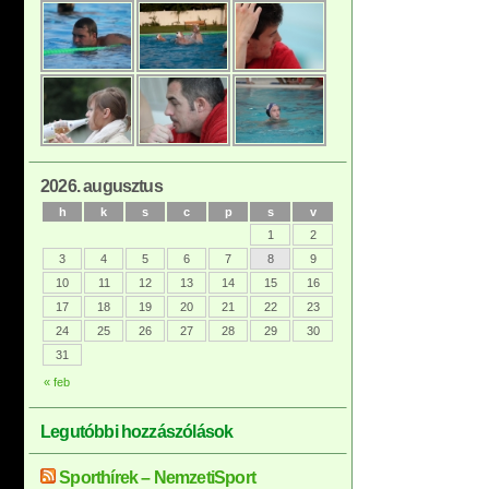
2026. augusztus
h
k
s
c
p
s
v
1
2
3
4
5
6
7
8
9
10
11
12
13
14
15
16
17
18
19
20
21
22
23
24
25
26
27
28
29
30
31
« feb
Legutóbbi hozzászólások
Sporthírek – NemzetiSport