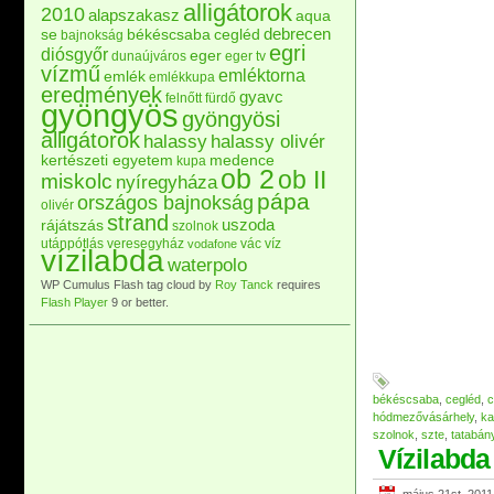
alligátorok
2010
alapszakasz
aqua
debrecen
se
békéscsaba
cegléd
bajnokság
egri
diósgyőr
eger
dunaújváros
eger tv
vízmű
emléktorna
emlék
emlékkupa
eredmények
gyavc
felnőtt
fürdő
gyöngyös
gyöngyösi
alligátorok
halassy
halassy olivér
kertészeti egyetem
medence
kupa
ob 2
ob II
miskolc
nyíregyháza
pápa
országos bajnokság
olivér
strand
uszoda
rájátszás
szolnok
utánpótlás
veresegyház
vác
víz
vodafone
vízilabda
waterpolo
WP Cumulus Flash tag cloud by
Roy Tanck
requires
Flash Player
9 or better.
békéscsaba
,
cegléd
,
c
hódmezővásárhely
,
ka
szolnok
,
szte
,
tatabán
Vízilabda 