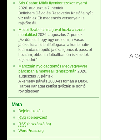
Sós Csaba: Milák ilyenkor szokott nyerni
2026. augusztus 7. péntek
Betlehem Dávid és Rasovszky Kristóf a nyílt
víz után az Eb medencés versenyein is
rajtkőre áll.
Mezei Szabolcs magával hozta a szerb
mentalitást
2026. augusztus 7. péntek
„Az döntött, hogy úgy éreztem, a Vasas
játékstílusa, futballfelfogása, a kombinatív,
letámadásra épülő játéka igencsak passzol
hozzám, ebben a futballban én is ki tudok
A Gy
teljesedni.”
Marozsán nyolcaddöntős Medvegyevvel
párosban a montreali tenisztornán
2026.
augusztus 7. péntek
A kemény pályás 1000-es tornán a Draxl,
Harper kanadai kettőst győzték le döntő
rövidítésben.
Meta
Bejelentkezés
RSS
(bejegyzés)
RSS
(hozzászólás)
WordPress.org