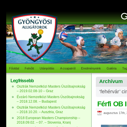
Főoldal
Felnőtt
Utánpótlás
A csapatról
Eredményeink
Galéria
Ta
Legfrissebb
Archívum
Osztrák Nemzetközi Masters Úszóbajnokság
‘fehérvár’ c
– 2019.02.08-10 – Graz
Évzáró Nemzetközi Masters Úszóbajnokság
– 2018.12.08. – Budapest
Férfi OB 
Osztrák Nemzetközi Masters Úszóbajnokság
– 2018.10.20. – Ausztria, Graz
augusztus 17th,
2018 European Masters Championship –
2018.09.02. – 07. – Slovenia, Kranj