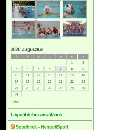
2026. augusztus
h
k
s
c
p
s
v
1
2
3
4
5
6
7
8
9
10
11
12
13
14
15
16
17
18
19
20
21
22
23
24
25
26
27
28
29
30
31
« feb
Legutóbbi hozzászólások
Sporthírek – NemzetiSport