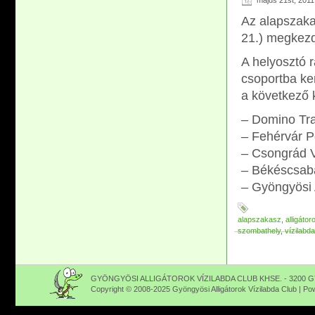
május 21st, 2011
Az alapszaka
21.) megkezd
A helyosztó r
csoportba ke
a következő 
– Domino Tr
– Fehérvár P
– Csongrád V
– Békéscsaba
– Gyöngyösi 
alapszakasz
,
alligátor
szombathely
,
vízilabda
GYÖNGYÖSI ALLIGÁTOROK VÍZILABDA CLUB KHSE. - 3200 GY
Copyright © 2008-2025 Gyöngyösi Alligátorok Vízilabda Club | P