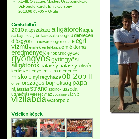
XLVIII. Országos Masters Úszóbajnokság,
Dr.Regele Károly Emlékverseny –
2018.08.03–05 – Gyula
Címkefelhő
alligátorok
2010
alapszakasz
aqua
debrecen
se
békéscsaba
cegléd
bajnokság
egri
diósgyőr
eger
dunaújváros
eger tv
vízmű
emléktorna
emlék
emlékkupa
eredmények
gyavc
felnőtt
fürdő
gyöngyös
gyöngyösi
alligátorok
halassy
halassy olivér
kertészeti egyetem
medence
kupa
ob 2
ob II
miskolc
nyíregyháza
pápa
országos bajnokság
olivér
strand
uszoda
rájátszás
szolnok
utánpótlás
veresegyház
vác
víz
vodafone
vízilabda
waterpolo
Véletlen képek