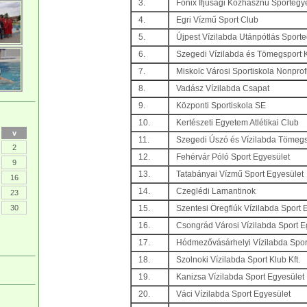
3.
Főnix Ifjúsági Közhasznú Sportegy
4.
Egri Vízmű Sport Club
5.
Újpest Vízilabda Utánpótlás Sport
6.
Szegedi Vízilabda és Tömegsport 
7.
Miskolc Városi Sportiskola Nonprof
8.
Vadász Vízilabda Csapat
9.
Központi Sportiskola SE
10.
Kertészeti Egyetem Atlétikai Club
v
11.
Szegedi Úszó és Vízilabda Tömegs
2
12.
Fehérvár Póló Sport Egyesület
9
13.
Tatabányai Vízmű Sport Egyesület
16
14.
Czeglédi Lamantinok
23
30
15.
Szentesi Öregfiúk Vízilabda Sport 
16.
Csongrád Városi Vízilabda Sport E
17.
Hódmezővásárhelyi Vízilabda Spor
18.
Szolnoki Vízilabda Sport Klub Kft.
19.
Kanizsa Vízilabda Sport Egyesület
20.
Váci Vízilabda Sport Egyesület