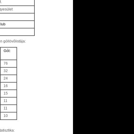
t.
gyesület
Club
 góllövőlistája:
Gól:
76
32
24
16
15
11
11
10
tisztika: