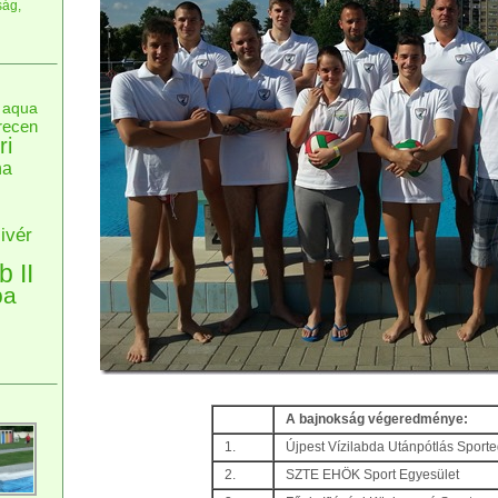
ság,
aqua
recen
ri
na
ivér
b II
pa
A bajnokság végeredménye:
1.
Újpest Vízilabda Utánpótlás Sporteg
2.
SZTE EHÖK Sport Egyesület