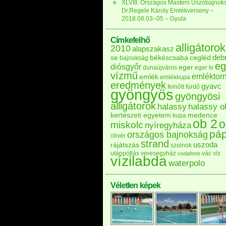
XLVIII. Országos Masters Úszóbajnok
Dr.Regele Károly Emlékverseny –
2018.08.03–05 – Gyula
Címkefelhő
alligátorok
2010
alapszakasz
deb
se
békéscsaba
cegléd
bajnokság
eg
diósgyőr
eger
dunaújváros
eger tv
vízmű
emléktor
emlék
emlékkupa
eredmények
gyavc
felnőtt
fürdő
gyöngyös
gyöngyösi
alligátorok
halassy
halassy ol
kertészeti egyetem
medence
kupa
ob 2
o
miskolc
nyíregyháza
pá
országos bajnokság
olivér
strand
uszoda
rájátszás
szolnok
utánpótlás
veresegyház
vác
víz
vodafone
vízilabda
waterpolo
Véletlen képek