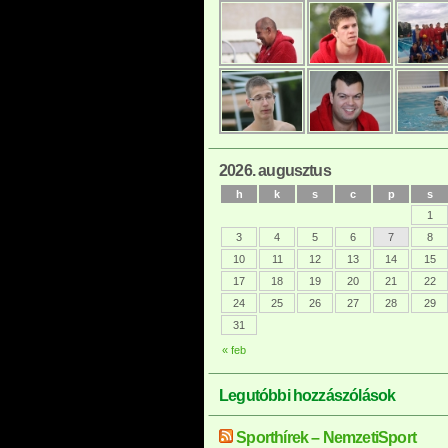
2026. augusztus
h
k
s
c
p
s
1
3
4
5
6
7
8
10
11
12
13
14
15
17
18
19
20
21
22
24
25
26
27
28
29
31
« feb
Legutóbbi hozzászólások
Sporthírek – NemzetiSport