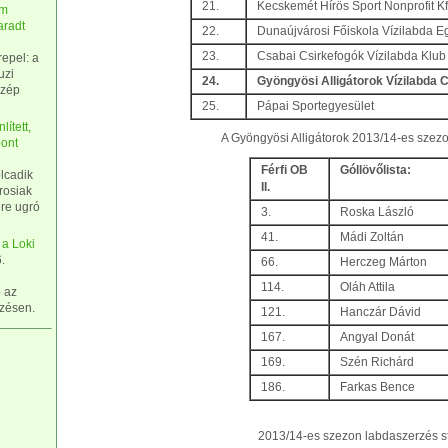
21.
Kecskemét Hírös Sport Nonprofit Kf
hm
aradt
22.
Dunaújvárosi Főiskola Vízilabda E
23.
Csabai Csirkefogók Vízilabda Klub
epel: a
uzi
24.
Gyöngyösi Alligátorok Vízilabda 
Szép
25.
Pápai Sportegyesület
ített,
A Gyöngyösi Alligátorok 2013/14-es szezon
pont
Férfi OB
Góllövőlista:
olcadik
II.
árosiak
ére ugró
3.
Roska László
41.
Mádi Zoltán
 a Loki
.
66.
Herczeg Márton
114.
Oláh Attila
e az
őzésen.
121.
Hanczár Dávid
167.
Angyal Donát
169.
Szén Richárd
186.
Farkas Bence
2013/14-es szezon labdaszerzés sta