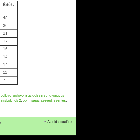
Érték:
45
30
21
17
16
14
14
11
7
,
góllövő
,
góllövő lista
,
gólszerző
,
gyöngyös
,
,
miskolc
,
ob 2
,
ob II
,
pápa
,
szeged
,
szentes
,
Az oldal tetejére
0