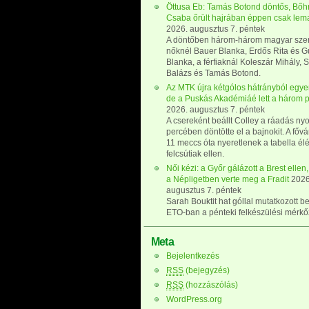
Öttusa Eb: Tamás Botond döntős, Bő
Csaba őrült hajrában éppen csak lem
2026. augusztus 7. péntek
A döntőben három-három magyar szer
nőknél Bauer Blanka, Erdős Rita és G
Blanka, a férfiaknál Koleszár Mihály, 
Balázs és Tamás Botond.
Az MTK újra kétgólos hátrányból egyenl
de a Puskás Akadémiáé lett a három 
2026. augusztus 7. péntek
A csereként beállt Colley a ráadás ny
percében döntötte el a bajnokit. A főv
11 meccs óta nyeretlenek a tabella él
felcsútiak ellen.
Női kézi: a Győr gálázott a Brest ellen,
a Népligetben verte meg a Fradit
2026
augusztus 7. péntek
Sarah Bouktit hat góllal mutatkozott b
ETO-ban a pénteki felkészülési mérk
Meta
Bejelentkezés
RSS
(bejegyzés)
RSS
(hozzászólás)
WordPress.org