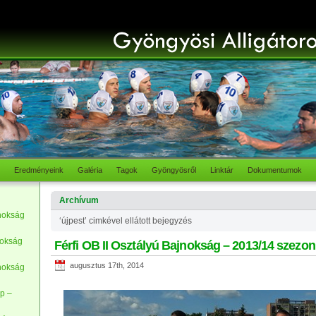
Eredményeink
Galéria
Tagok
Gyöngyösről
Linktár
Dokumentumok
Archívum
nokság
‘újpest’ cimkével ellátott bejegyzés
nokság
Férfi OB II Osztályú Bajnokság – 2013/14 szezon
augusztus 17th, 2014
nokság
p –