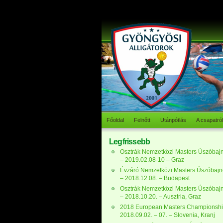
Főoldal
Felnőtt
Utánpótlás
A csapatról
Legfrissebb
Osztrák Nemzetközi Masters Úszóbaj
– 2019.02.08-10 – Graz
Évzáró Nemzetközi Masters Úszóbaj
– 2018.12.08. – Budapest
Osztrák Nemzetközi Masters Úszóbaj
– 2018.10.20. – Ausztria, Graz
2018 European Masters Championshi
2018.09.02. – 07. – Slovenia, Kranj