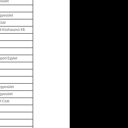
esület
egyesület
Klub
it Közhasznú Kft.
port Egylet
Egyesület
gyesület
t Club