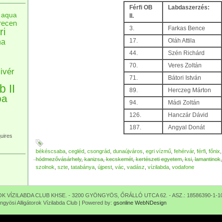
Férfi OB
Labdaszerzés:
aqua
II.
recen
3.
Farkas Bence
ri
na
17.
Oláh Attila
44.
Szén Richárd
70.
Veres Zoltán
ivér
71.
Bátori István
b II
89.
Herczeg Márton
pa
94.
Mádi Zoltán
126.
Hanczár Dávid
187.
Angyal Donát
uires
békéscsaba
,
cegléd
,
csongrád
,
dunaújváros
,
egri vízmű
,
fehérvár
,
férfi
,
főnix
hódmezővásárhely
,
kanizsa
,
kecskemét
,
kertészeti egyetem
,
ksi
,
lamantinok
szolnok
,
szte
,
tatabánya
,
újpest
,
vác
,
vadász
,
vízilabda
,
vodafone
VÍZILABDA CLUB KHSE. - 3200 GYÖNGYÖS, ŐRÁLLÓ UTCA 62. - ASZ.: 18586390-1-1
gyösi Alligátorok Vízilabda Club | Powered by:
gsonline WebNDesign