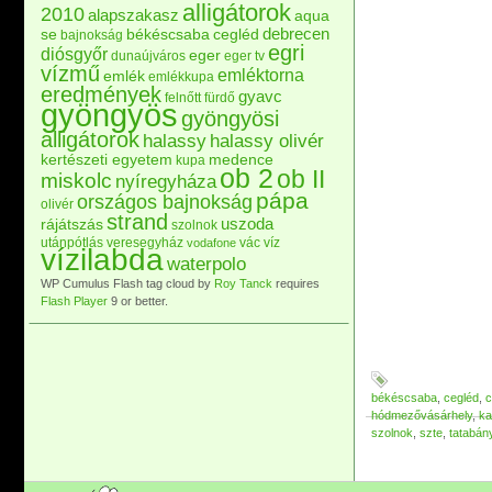
alligátorok
2010
alapszakasz
aqua
debrecen
se
békéscsaba
cegléd
bajnokság
egri
diósgyőr
eger
dunaújváros
eger tv
vízmű
emléktorna
emlék
emlékkupa
eredmények
gyavc
felnőtt
fürdő
gyöngyös
gyöngyösi
alligátorok
halassy
halassy olivér
kertészeti egyetem
medence
kupa
ob 2
ob II
miskolc
nyíregyháza
pápa
országos bajnokság
olivér
strand
uszoda
rájátszás
szolnok
utánpótlás
veresegyház
vác
víz
vodafone
vízilabda
waterpolo
WP Cumulus Flash tag cloud by
Roy Tanck
requires
Flash Player
9 or better.
békéscsaba
,
cegléd
,
c
hódmezővásárhely
,
ka
szolnok
,
szte
,
tatabán