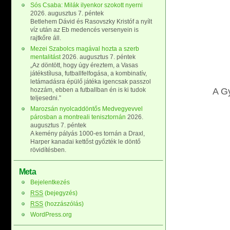
Sós Csaba: Milák ilyenkor szokott nyerni
2026. augusztus 7. péntek
Betlehem Dávid és Rasovszky Kristóf a nyílt
víz után az Eb medencés versenyein is
rajtkőre áll.
Mezei Szabolcs magával hozta a szerb
mentalitást
2026. augusztus 7. péntek
„Az döntött, hogy úgy éreztem, a Vasas
játékstílusa, futballfelfogása, a kombinatív,
letámadásra épülő játéka igencsak passzol
hozzám, ebben a futballban én is ki tudok
A Gy
teljesedni.”
Marozsán nyolcaddöntős Medvegyevvel
párosban a montreali tenisztornán
2026.
augusztus 7. péntek
A kemény pályás 1000-es tornán a Draxl,
Harper kanadai kettőst győzték le döntő
rövidítésben.
Meta
Bejelentkezés
RSS
(bejegyzés)
RSS
(hozzászólás)
WordPress.org