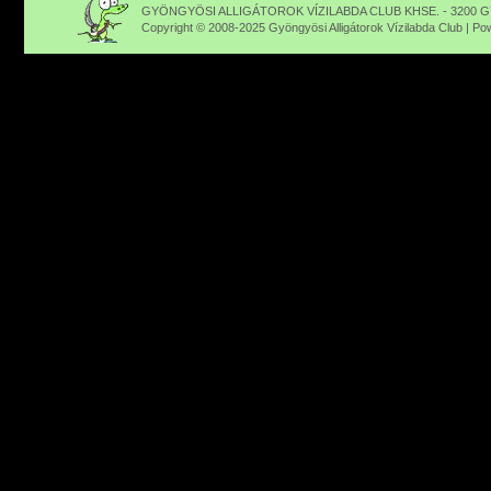
GYÖNGYÖSI ALLIGÁTOROK VÍZILABDA CLUB KHSE. - 3200 GY
Copyright © 2008-2025 Gyöngyösi Alligátorok Vízilabda Club | P