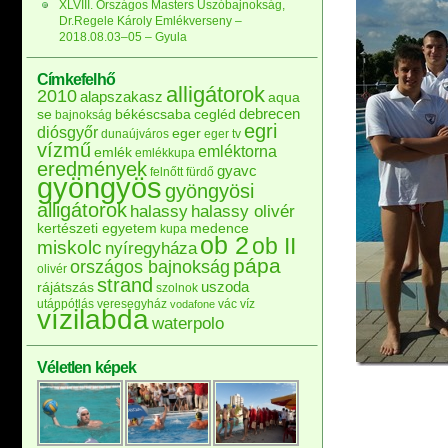
XLVIII. Országos Masters Úszóbajnokság,
Dr.Regele Károly Emlékverseny –
2018.08.03–05 – Gyula
Címkefelhő
alligátorok
2010
alapszakasz
aqua
debrecen
se
békéscsaba
cegléd
bajnokság
egri
diósgyőr
eger
dunaújváros
eger tv
vízmű
emléktorna
emlék
emlékkupa
eredmények
gyavc
felnőtt
fürdő
gyöngyös
gyöngyösi
alligátorok
halassy
halassy olivér
kertészeti egyetem
medence
kupa
ob 2
ob II
miskolc
nyíregyháza
pápa
országos bajnokság
olivér
strand
uszoda
rájátszás
szolnok
utánpótlás
veresegyház
vác
víz
vodafone
vízilabda
waterpolo
Véletlen képek