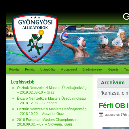
Főoldal
Felnőtt
Utánpótlás
A csapatról
Eredményeink
Galéria
Ta
Legfrissebb
Archívum
Osztrák Nemzetközi Masters Úszóbajnokság
‘kanizsa’ ci
– 2019.02.08-10 – Graz
Évzáró Nemzetközi Masters Úszóbajnokság
– 2018.12.08. – Budapest
Férfi OB 
Osztrák Nemzetközi Masters Úszóbajnokság
– 2018.10.20. – Ausztria, Graz
augusztus 17th,
2018 European Masters Championship –
2018.09.02. – 07. – Slovenia, Kranj