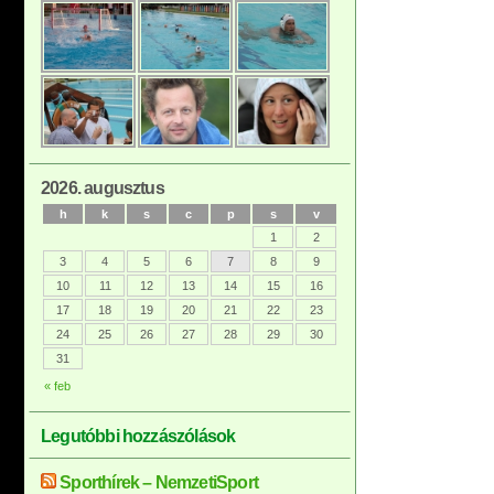
2026. augusztus
h
k
s
c
p
s
v
1
2
3
4
5
6
7
8
9
10
11
12
13
14
15
16
17
18
19
20
21
22
23
24
25
26
27
28
29
30
31
« feb
Legutóbbi hozzászólások
Sporthírek – NemzetiSport