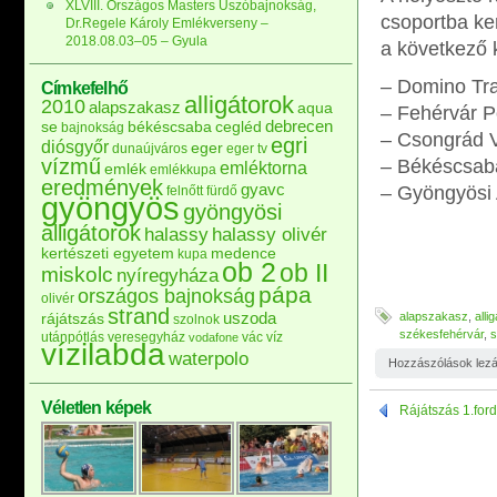
XLVIII. Országos Masters Úszóbajnokság,
csoportba ke
Dr.Regele Károly Emlékverseny –
2018.08.03–05 – Gyula
a következő 
– Domino Tr
Címkefelhő
alligátorok
2010
alapszakasz
aqua
– Fehérvár P
debrecen
se
békéscsaba
cegléd
bajnokság
– Csongrád V
egri
diósgyőr
eger
dunaújváros
eger tv
vízmű
– Békéscsaba
emléktorna
emlék
emlékkupa
eredmények
gyavc
– Gyöngyösi 
felnőtt
fürdő
gyöngyös
gyöngyösi
alligátorok
halassy
halassy olivér
kertészeti egyetem
medence
kupa
ob 2
ob II
miskolc
nyíregyháza
pápa
országos bajnokság
olivér
strand
uszoda
alapszakasz
,
alli
rájátszás
szolnok
székesfehérvár
,
s
utánpótlás
veresegyház
vác
víz
vodafone
vízilabda
waterpolo
Hozzászólások lez
Véletlen képek
Rájátszás 1.for