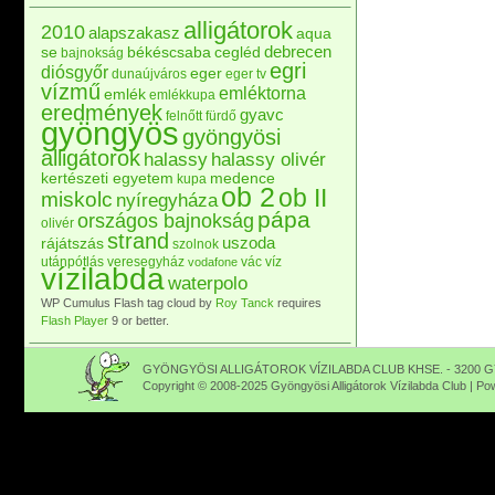
alligátorok
2010
alapszakasz
aqua
debrecen
se
békéscsaba
cegléd
bajnokság
egri
diósgyőr
eger
dunaújváros
eger tv
vízmű
emléktorna
emlék
emlékkupa
eredmények
gyavc
felnőtt
fürdő
gyöngyös
gyöngyösi
alligátorok
halassy
halassy olivér
kertészeti egyetem
medence
kupa
ob 2
ob II
miskolc
nyíregyháza
pápa
országos bajnokság
olivér
strand
uszoda
rájátszás
szolnok
utánpótlás
veresegyház
vác
víz
vodafone
vízilabda
waterpolo
WP Cumulus Flash tag cloud by
Roy Tanck
requires
Flash Player
9 or better.
GYÖNGYÖSI ALLIGÁTOROK VÍZILABDA CLUB KHSE. - 3200 GY
Copyright © 2008-2025 Gyöngyösi Alligátorok Vízilabda Club | P