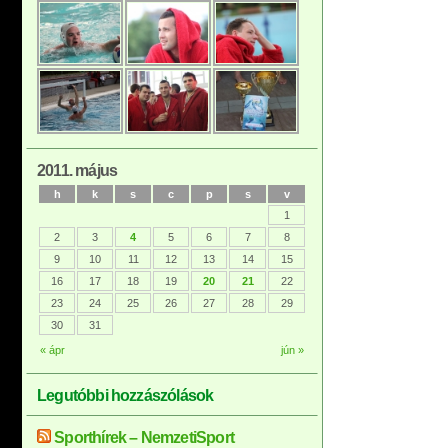
2011. május
h
k
s
c
p
s
v
1
2
3
4
5
6
7
8
9
10
11
12
13
14
15
16
17
18
19
20
21
22
23
24
25
26
27
28
29
30
31
« ápr
jún »
Legutóbbi hozzászólások
Sporthírek – NemzetiSport