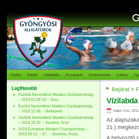
Főoldal
Felnőtt
Utánpótlás
A csapatról
Eredményeink
Galéria
Ta
Legfrissebb
Bejárat
>
F
Osztrák Nemzetközi Masters Úszóbajnokság
Vízilabda 
– 2019.02.08-10 – Graz
Évzáró Nemzetközi Masters Úszóbajnokság
május 21st, 2011
– 2018.12.08. – Budapest
Osztrák Nemzetközi Masters Úszóbajnokság
Az alapszaka
– 2018.10.20. – Ausztria, Graz
21.) megkezd
2018 European Masters Championship –
2018.09.02. – 07. – Slovenia, Kranj
A helyosztó r