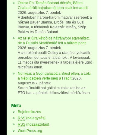
Öttusa Eb: Tamás Botond döntős, Bőhm
Csaba őrült hajrában éppen csak lemaradt
2026. augusztus 7. péntek
A döntőben három-három magyar szerepel: a
nőknél Bauer Blanka, Erdős Rita és Guzi
Blanka, a férfiaknál Koleszár Mihály, Szép
Balázs és Tamás Botond.
Az MTK újra kétgólos hátrányból egyenlített,
de a Puskás Akadémiáé lett a három pont
2026. augusztus 7. péntek
A csereként beállt Colley a ráadás nyolcadik
percében döntötte el a bajnokit. A fővárosiak
11 meccs óta nyeretlenek a tabella élére ugró
felcsútiak ellen.
Női kézi: a Győr gálázott a Brest ellen, a Loki
a Népligetben verte meg a Fradit
2026.
augusztus 7. péntek
Sarah Bouktit hat góllal mutatkozott be az
ETO-ban a pénteki felkészülési mérkőzésen.
Meta
Bejelentkezés
RSS
(bejegyzés)
RSS
(hozzászólás)
WordPress.org