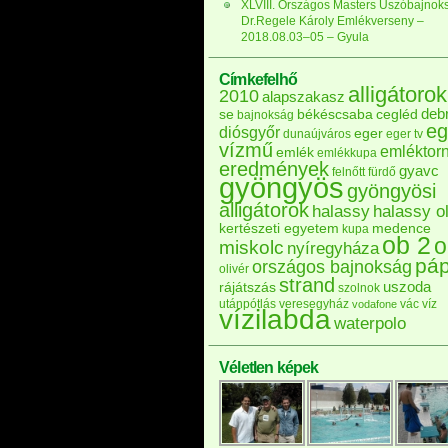
XLVIII. Országos Masters Úszóbajnok
Dr.Regele Károly Emlékverseny –
2018.08.03–05 – Gyula
Címkefelhő
alligátorok
2010
alapszakasz
deb
se
békéscsaba
cegléd
bajnokság
eg
diósgyőr
eger
dunaújváros
eger tv
vízmű
emléktor
emlék
emlékkupa
eredmények
gyavc
felnőtt
fürdő
gyöngyös
gyöngyösi
alligátorok
halassy
halassy ol
kertészeti egyetem
medence
kupa
ob 2
o
miskolc
nyíregyháza
pá
országos bajnokság
olivér
strand
uszoda
rájátszás
szolnok
utánpótlás
veresegyház
vác
víz
vodafone
vízilabda
waterpolo
Véletlen képek