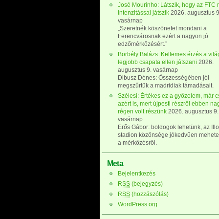
José Mourinho: Látszik, hogy az FTC
intenzitással játszik
2026. augusztus 9
vasárnap
„Szeretnék köszönetet mondani a
Ferencvárosnak ezért a nagyon jó
edzőmérkőzésért.”
Borbély Balázs: Kellemes érzés a vilá
legjobb csapata ellen játszani
2026.
augusztus 9. vasárnap
Dibusz Dénes: Összességében jól
megszűrtük a madridiak támadásait.
Szélesi: Értékes ez a győzelem, már 
azért is, mert újpesti részről ebben n
régen volt részünk
2026. augusztus 9.
vasárnap
Erős Gábor: boldogok lehetünk, az Ill
stadion közönsége jókedvűen mehete
a mérkőzésről.
Meta
Bejelentkezés
RSS
(bejegyzés)
RSS
(hozzászólás)
WordPress.org