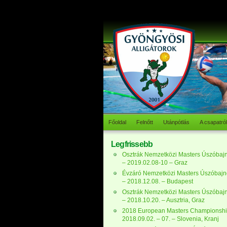
Főoldal
Felnőtt
Utánpótlás
A csapatról
Legfrissebb
Osztrák Nemzetközi Masters Úszóbaj
– 2019.02.08-10 – Graz
Évzáró Nemzetközi Masters Úszóbaj
– 2018.12.08. – Budapest
Osztrák Nemzetközi Masters Úszóbaj
– 2018.10.20. – Ausztria, Graz
2018 European Masters Championshi
2018.09.02. – 07. – Slovenia, Kranj