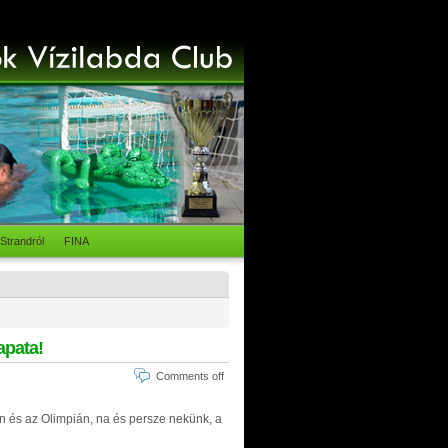
Strandról
FINA
apata!
Comments off
n és az Olimpián, na és persze nekünk, a