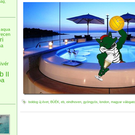
ság,
aqua
recen
ri
na
ivér
b II
pa
boldog új évet
,
BÚÉK
,
eb
,
eindhoven
,
gyöngyös
,
london
,
magyar válogato