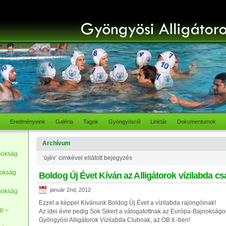
Eredményeink
Galéria
Tagok
Gyöngyösről
Linktár
Dokumentumok
Archívum
nokság
‘újév’ cimkével ellátott bejegyzés
nokság
Boldog Új Évet Kíván az Alligátorok vízilabda cs
január 2nd, 2012
nokság
Ezzel a képpel Kívánunk Boldog Új Évet a vízilabda rajongóinak!
p –
Az idei évre pedig Sok Sikert a válogatottnak az Európa-Bajnokságo
Gyöngyösi Alligátorok Vízilabda Clubnak, az OB II.-ben!