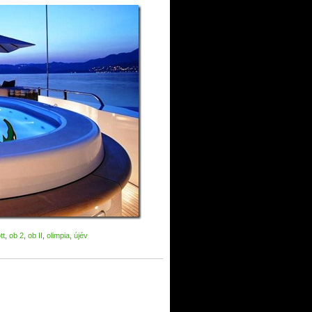
tt
,
ob 2
,
ob II
,
olimpia
,
újév