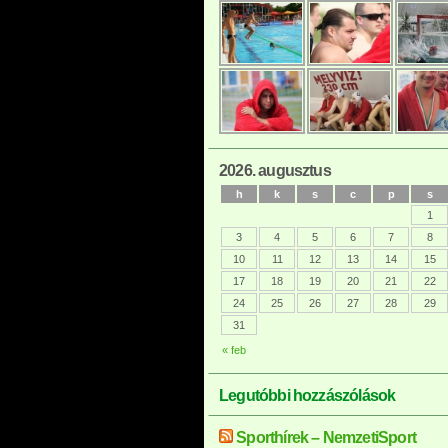
2026. augusztus
h
k
s
c
p
s
1
3
4
5
6
7
8
10
11
12
13
14
15
17
18
19
20
21
22
24
25
26
27
28
29
31
« feb
Legutóbbi hozzászólások
Sporthírek – NemzetiSport