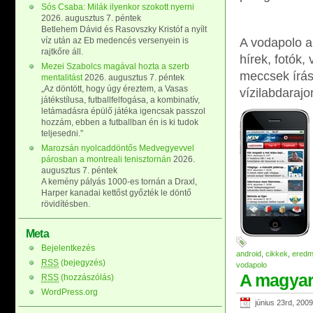
Sós Csaba: Milák ilyenkor szokott nyerni
2026. augusztus 7. péntek
Betlehem Dávid és Rasovszky Kristóf a nyílt
víz után az Eb medencés versenyein is
A vodapolo a
rajtkőre áll.
hírek, fotók,
Mezei Szabolcs magával hozta a szerb
meccsek írás
mentalitást
2026. augusztus 7. péntek
„Az döntött, hogy úgy éreztem, a Vasas
vízilabdaraj
játékstílusa, futballfelfogása, a kombinatív,
letámadásra épülő játéka igencsak passzol
hozzám, ebben a futballban én is ki tudok
teljesedni.”
Marozsán nyolcaddöntős Medvegyevvel
párosban a montreali tenisztornán
2026.
augusztus 7. péntek
A kemény pályás 1000-es tornán a Draxl,
Harper kanadai kettőst győzték le döntő
rövidítésben.
Meta
Bejelentkezés
android
,
cikkek
,
ered
RSS
(bejegyzés)
vodapolo
A magyar
RSS
(hozzászólás)
WordPress.org
június 23rd, 2009