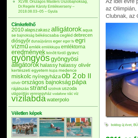
Az idei évre
XLVIII. Országos Masters Úszóbajnokság,
Dr.Regele Károly Emlékverseny –
az Olimpián,
2018.08.03–05 – Gyula
Clubnak, az 
Címkefelhő
alligátorok
2010
alapszakasz
aqua
debrecen
se
békéscsaba
cegléd
bajnokság
egri
diósgyőr
eger
dunaújváros
eger tv
vízmű
emléktorna
emlék
emlékkupa
eredmények
gyavc
felnőtt
fürdő
gyöngyös
gyöngyösi
alligátorok
halassy
halassy olivér
kertészeti egyetem
medence
kupa
ob 2
ob II
miskolc
nyíregyháza
pápa
országos bajnokság
olivér
strand
uszoda
rájátszás
szolnok
utánpótlás
veresegyház
vác
víz
vodafone
vízilabda
waterpolo
Véletlen képek
boldog új évet
,
BÚ