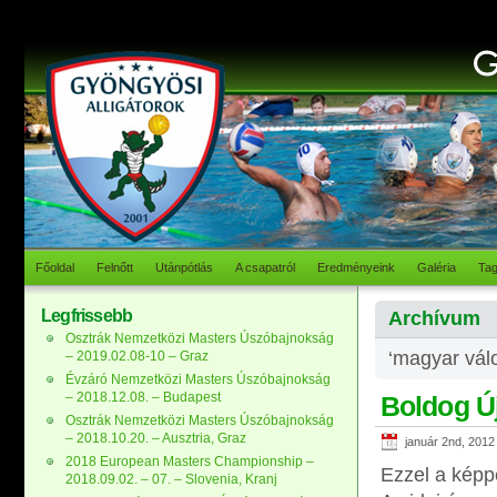
Főoldal
Felnőtt
Utánpótlás
A csapatról
Eredményeink
Galéria
Ta
Legfrissebb
Archívum
Osztrák Nemzetközi Masters Úszóbajnokság
‘magyar válo
– 2019.02.08-10 – Graz
Évzáró Nemzetközi Masters Úszóbajnokság
– 2018.12.08. – Budapest
Boldog Új
Osztrák Nemzetközi Masters Úszóbajnokság
– 2018.10.20. – Ausztria, Graz
január 2nd, 2012
2018 European Masters Championship –
Ezzel a képp
2018.09.02. – 07. – Slovenia, Kranj