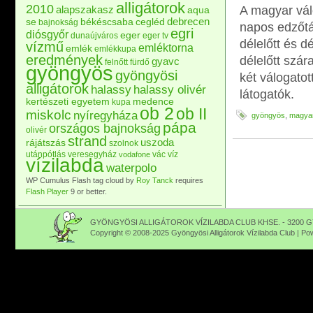
alligátorok
2010
alapszakasz
A magyar válo
aqua
debrecen
se
békéscsaba
cegléd
bajnokság
napos edzőtá
egri
diósgyőr
eger
dunaújváros
eger tv
délelőtt és d
vízmű
emléktorna
emlék
emlékkupa
eredmények
délelőtt szár
gyavc
felnőtt
fürdő
gyöngyös
gyöngyösi
két válogato
alligátorok
halassy
halassy olivér
látogatók.
kertészeti egyetem
medence
kupa
ob 2
ob II
miskolc
nyíregyháza
gyöngyös
,
magyar
pápa
országos bajnokság
olivér
strand
uszoda
rájátszás
szolnok
utánpótlás
veresegyház
vác
víz
vodafone
vízilabda
waterpolo
WP Cumulus Flash tag cloud by
Roy Tanck
requires
Flash Player
9 or better.
GYÖNGYÖSI ALLIGÁTOROK VÍZILABDA CLUB KHSE. - 3200 GY
Copyright © 2008-2025 Gyöngyösi Alligátorok Vízilabda Club | P