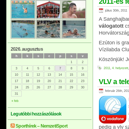
2011-es f
július 30th, 2011
A Sanghajba
válogatott
cs
Horvátország
Ezúton is gra
2026. augusztus
Vízilabda Clu
h
k
s
c
p
s
v
Köszönjük! Jó
1
2
2011
,
4. helyezett
3
4
5
6
7
8
9
10
11
12
13
14
15
16
VLV a tel
17
18
19
20
21
22
23
24
25
26
27
28
29
30
február 26th, 20
31
« feb
Legutóbbi hozzászólások
Sporthírek – NemzetiSport
pedig a vlv s