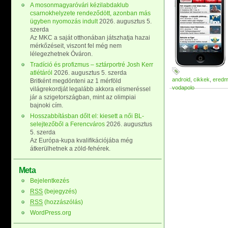
A mosonmagyaróvári kézilabdaklub
csarnokhelyzete rendeződött, azonban más
ügyben nyomozás indult
2026. augusztus 5.
szerda
Az MKC a saját otthonában játszhatja hazai
mérkőzéseit, viszont fel még nem
lélegezhetnek Óváron.
Tradíció és profizmus – sztárportré Josh Kerr
atlétáról
2026. augusztus 5. szerda
android
,
cikkek
,
ered
Britként megdönteni az 1 mérföld
vodapolo
világrekordját legalább akkora elismeréssel
jár a szigetországban, mint az olimpiai
bajnoki cím.
Hosszabbításban dőlt el: kiesett a női BL-
selejtezőből a Ferencváros
2026. augusztus
5. szerda
Az Európa-kupa kvalifikációjába még
átkerülhetnek a zöld-fehérek.
Meta
Bejelentkezés
RSS
(bejegyzés)
RSS
(hozzászólás)
WordPress.org