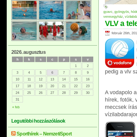
gyavc
,
gyöngyös
,
hód
veresegyház
,
vízilabd
VLV a tel
február 26th, 20
2026. augusztus
h
k
s
c
p
s
v
1
2
pedig a vlv s
3
4
5
6
7
8
9
10
11
12
13
14
15
16
17
18
19
20
21
22
23
A vodapolo a
24
25
26
27
28
29
30
hírek, fotók,
31
meccsek írás
« feb
vízilabdaraj
Legutóbbi hozzászólások
Sporthírek – NemzetiSport