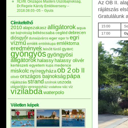
XLVIII. Országos Masters Úszóbajnokság,
Az OB II. al
Dr.Regele Károly Emlékverseny –
rájátszás els
2018.08.03–05 – Gyula
Gratulálunk 
Címkefelhő
alligátorok
15:00
So
2010
alapszakasz
aqua
debrecen
se
békéscsaba
cegléd
bajnokság
17:00
Gy
egri
diósgyőr
eger
dunaújváros
eger tv
vízmű
emléktorna
emlék
emlékkupa
eredmények
gyavc
felnőtt
fürdő
gyöngyös
gyöngyösi
alligátorok
halassy
halassy olivér
kertészeti egyetem
medence
kupa
ob 2
ob II
miskolc
nyíregyháza
pápa
országos bajnokság
olivér
strand
uszoda
rájátszás
szolnok
utánpótlás
veresegyház
vác
víz
vodafone
vízilabda
waterpolo
Véletlen képek