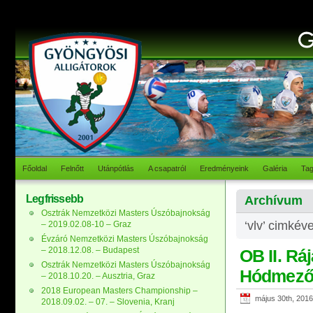
Főoldal
Felnőtt
Utánpótlás
A csapatról
Eredményeink
Galéria
Ta
Legfrissebb
Archívum
Osztrák Nemzetközi Masters Úszóbajnokság
‘vlv’ cimkéve
– 2019.02.08-10 – Graz
Évzáró Nemzetközi Masters Úszóbajnokság
– 2018.12.08. – Budapest
OB II. Ráj
Osztrák Nemzetközi Masters Úszóbajnokság
Hódmező
– 2018.10.20. – Ausztria, Graz
2018 European Masters Championship –
május 30th, 2016
2018.09.02. – 07. – Slovenia, Kranj