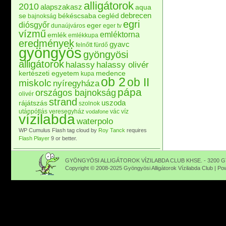
alligátorok
2010
alapszakasz
aqua
debrecen
se
békéscsaba
cegléd
bajnokság
egri
diósgyőr
eger
dunaújváros
eger tv
vízmű
emléktorna
emlék
emlékkupa
eredmények
gyavc
felnőtt
fürdő
gyöngyös
gyöngyösi
alligátorok
halassy
halassy olivér
kertészeti egyetem
medence
kupa
ob 2
ob II
miskolc
nyíregyháza
pápa
országos bajnokság
olivér
strand
uszoda
rájátszás
szolnok
utánpótlás
veresegyház
vác
víz
vodafone
vízilabda
waterpolo
WP Cumulus Flash tag cloud by
Roy Tanck
requires
Flash Player
9 or better.
GYÖNGYÖSI ALLIGÁTOROK VÍZILABDA CLUB KHSE. - 3200 GY
Copyright © 2008-2025 Gyöngyösi Alligátorok Vízilabda Club | P