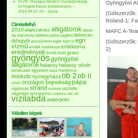
XLVIII. Országos Masters Úszóbajnokság,
Gyöngyösi Al
Dr.Regele Károly Emlékverseny –
2018.08.03–05 – Gyula
(Gólszerzők: 
Roland-1; Fal
Címkefelhő
alligátorok
2010
alapszakasz
aqua
MAFC A-Team 
debrecen
se
békéscsaba
cegléd
bajnokság
egri
diósgyőr
(Gólszerzők: 
eger
dunaújváros
eger tv
vízmű
emléktorna
emlék
emlékkupa
2)
eredmények
gyavc
felnőtt
fürdő
gyöngyös
gyöngyösi
alligátorok
halassy
halassy olivér
kertészeti egyetem
medence
kupa
ob 2
ob II
miskolc
nyíregyháza
pápa
országos bajnokság
olivér
strand
uszoda
rájátszás
szolnok
utánpótlás
veresegyház
vác
víz
vodafone
vízilabda
waterpolo
Véletlen képek