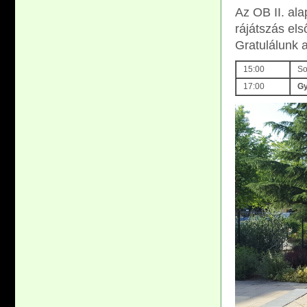
Az OB II. al
rájátszás els
Gratulálunk 
15:00
So
17:00
Gy