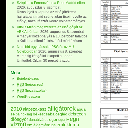
Szépített a Ferencváros a Real Madrid ellen
2026. augusztus 8. szombat
Rivas fejelt a kapuba az első játékrész
hajrájában, majd szünet után Espi növelte az
előnyt, hazai részről Kodro volt eredményes.
Vitális Milán megszerezte az első gólját az
AEK Athénban
2026. augusztus 8. szombat
A magyar középpályás a 18. percben talált be
a Kallithea elleni felkészülési mérkőzésen.
Nem bírt egymással a PSG és az MU
Göteborgban
2026. augusztus 8. szombat
A Leipzig két góllal kikapott a Leeds
Unitedtől, Orbán 30 percet játszott.
Meta
Bejelentkezés
RSS
(bejegyzés)
RSS
(hozzászólás)
WordPress.org
alligátorok
2010
alapszakasz
aqua
debrecen
se
békéscsaba
cegléd
bajnokság
egri
diósgyőr
eger
dunaújváros
eger tv
vízmű
emléktorna
emlék
emlékkupa