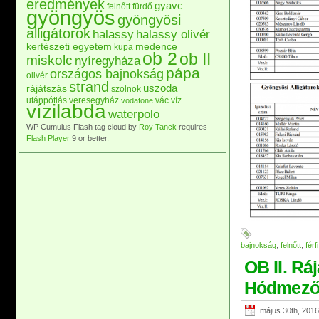
eredmények
gyavc
felnőtt
fürdő
gyöngyös
gyöngyösi
alligátorok
halassy
halassy olivér
kertészeti egyetem
medence
kupa
ob 2
ob II
miskolc
nyíregyháza
pápa
országos bajnokság
olivér
strand
uszoda
rájátszás
szolnok
utánpótlás
veresegyház
vác
víz
vodafone
vízilabda
waterpolo
WP Cumulus Flash tag cloud by
Roy Tanck
requires
Flash Player
9 or better.
bajnokság
,
felnőtt
,
férfi
OB II. Ráj
Hódmező
május 30th, 2016