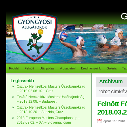
Főoldal
Felnőtt
Utánpótlás
A csapatról
Eredményeink
Galéria
Ta
Legfrissebb
Archívum
Osztrák Nemzetközi Masters Úszóbajnokság
‘ob2’ cimkév
– 2019.02.08-10 – Graz
Évzáró Nemzetközi Masters Úszóbajnokság
– 2018.12.08. – Budapest
Felnőtt F
Osztrák Nemzetközi Masters Úszóbajnokság
2018.03.2
– 2018.10.20. – Ausztria, Graz
2018 European Masters Championship –
április 1st, 2018
2018.09.02. – 07. – Slovenia, Kranj