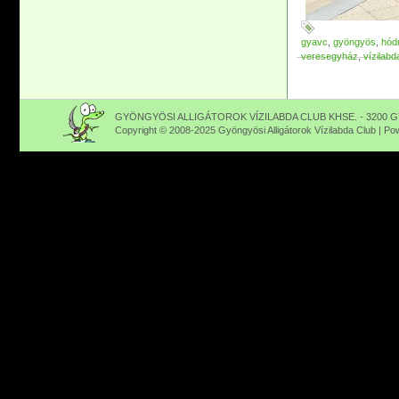
gyavc
,
gyöngyös
,
hód
veresegyház
,
vízilabd
GYÖNGYÖSI ALLIGÁTOROK VÍZILABDA CLUB KHSE. - 3200 GY
Copyright © 2008-2025 Gyöngyösi Alligátorok Vízilabda Club | P