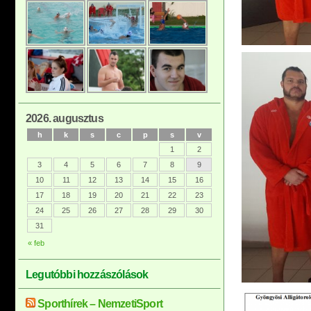
2026. augusztus
h
k
s
c
p
s
v
1
2
3
4
5
6
7
8
9
10
11
12
13
14
15
16
17
18
19
20
21
22
23
24
25
26
27
28
29
30
31
« feb
Legutóbbi hozzászólások
Sporthírek – NemzetiSport