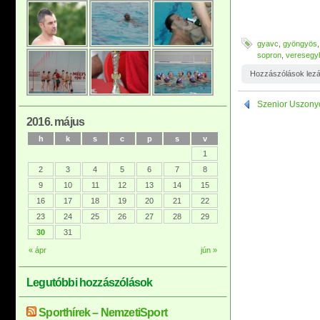
gyavc
,
gyöngyös
sopron
,
veresegy
Hozzászólások lez
Szenior Uszony
2016. május
h
k
s
c
p
s
v
1
2
3
4
5
6
7
8
9
10
11
12
13
14
15
16
17
18
19
20
21
22
23
24
25
26
27
28
29
30
31
« ápr
jún »
Legutóbbi hozzászólások
Sporthírek – NemzetiSport