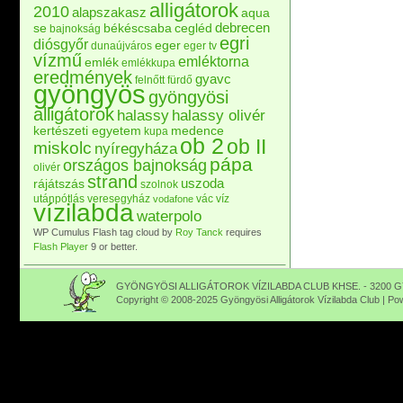
alligátorok
2010
alapszakasz
aqua
debrecen
se
békéscsaba
cegléd
bajnokság
egri
diósgyőr
eger
dunaújváros
eger tv
vízmű
emléktorna
emlék
emlékkupa
eredmények
gyavc
felnőtt
fürdő
gyöngyös
gyöngyösi
alligátorok
halassy
halassy olivér
kertészeti egyetem
medence
kupa
ob 2
ob II
miskolc
nyíregyháza
pápa
országos bajnokság
olivér
strand
uszoda
rájátszás
szolnok
utánpótlás
veresegyház
vác
víz
vodafone
vízilabda
waterpolo
WP Cumulus Flash tag cloud by
Roy Tanck
requires
Flash Player
9 or better.
GYÖNGYÖSI ALLIGÁTOROK VÍZILABDA CLUB KHSE. - 3200 GY
Copyright © 2008-2025 Gyöngyösi Alligátorok Vízilabda Club | P