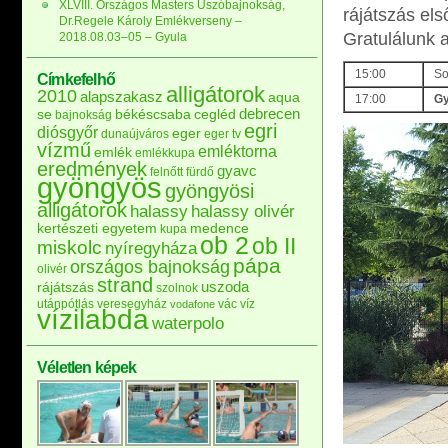
XLVIII. Országos Masters Úszóbajnokság,
rájátszás els
Dr.Regele Károly Emlékverseny –
Gratulálunk 
2018.08.03–05 – Gyula
15:00
So
Címkefelhő
alligátorok
2010
alapszakasz
aqua
17:00
Gy
debrecen
se
békéscsaba
cegléd
bajnokság
egri
diósgyőr
eger
dunaújváros
eger tv
vízmű
emléktorna
emlék
emlékkupa
eredmények
gyavc
felnőtt
fürdő
gyöngyös
gyöngyösi
alligátorok
halassy
halassy olivér
kertészeti egyetem
medence
kupa
ob 2
ob II
miskolc
nyíregyháza
pápa
országos bajnokság
olivér
strand
uszoda
rájátszás
szolnok
utánpótlás
veresegyház
vác
víz
vodafone
vízilabda
waterpolo
Véletlen képek