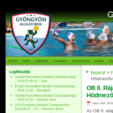
Főoldal
Felnőtt
Utánpótlás
A csapatról
Eredményeink
Galéria
Ta
Legfrissebb
Bejárat
>
F
Osztrák Nemzetközi Masters Úszóbajnokság
Hódmezővá
– 2019.02.08-10 – Graz
OB II. Ráj
Évzáró Nemzetközi Masters Úszóbajnokság
– 2018.12.08. – Budapest
Hódmező
Osztrák Nemzetközi Masters Úszóbajnokság
– 2018.10.20. – Ausztria, Graz
május 30th, 2016
2018 European Masters Championship –
2018.09.02. – 07. – Slovenia, Kranj
Az OB II. al