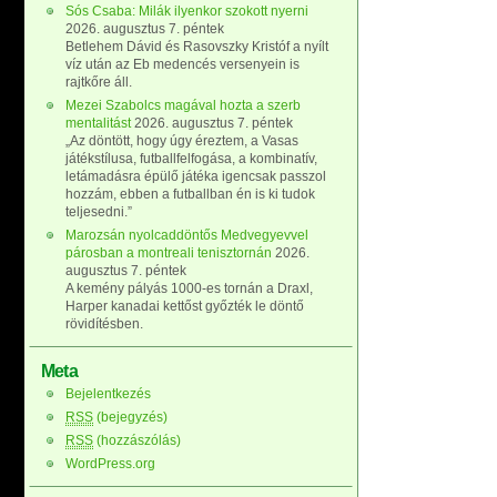
Sós Csaba: Milák ilyenkor szokott nyerni
2026. augusztus 7. péntek
Betlehem Dávid és Rasovszky Kristóf a nyílt
víz után az Eb medencés versenyein is
rajtkőre áll.
Mezei Szabolcs magával hozta a szerb
mentalitást
2026. augusztus 7. péntek
„Az döntött, hogy úgy éreztem, a Vasas
játékstílusa, futballfelfogása, a kombinatív,
letámadásra épülő játéka igencsak passzol
hozzám, ebben a futballban én is ki tudok
teljesedni.”
Marozsán nyolcaddöntős Medvegyevvel
párosban a montreali tenisztornán
2026.
augusztus 7. péntek
A kemény pályás 1000-es tornán a Draxl,
Harper kanadai kettőst győzték le döntő
rövidítésben.
Meta
Bejelentkezés
RSS
(bejegyzés)
RSS
(hozzászólás)
WordPress.org