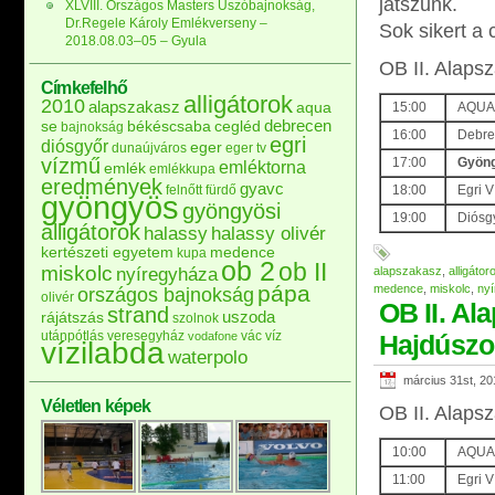
játszunk.
XLVIII. Országos Masters Úszóbajnokság,
Dr.Regele Károly Emlékverseny –
Sok sikert a
2018.08.03–05 – Gyula
OB II. Alapsz
Címkefelhő
alligátorok
2010
alapszakasz
aqua
15:00
AQUA 
debrecen
se
békéscsaba
cegléd
bajnokság
16:00
Debrec
egri
diósgyőr
eger
dunaújváros
eger tv
vízmű
17:00
Gyöng
emléktorna
emlék
emlékkupa
eredmények
gyavc
felnőtt
fürdő
18:00
Egri 
gyöngyös
gyöngyösi
19:00
Diósgy
alligátorok
halassy
halassy olivér
kertészeti egyetem
medence
kupa
ob 2
ob II
miskolc
nyíregyháza
alapszakasz
,
alligátor
pápa
medence
,
miskolc
,
ny
országos bajnokság
olivér
OB II. Al
strand
uszoda
rájátszás
szolnok
utánpótlás
veresegyház
vác
víz
vodafone
Hajdúszo
vízilabda
waterpolo
március 31st, 20
Véletlen képek
OB II. Alaps
10:00
AQUA 
11:00
Egri V