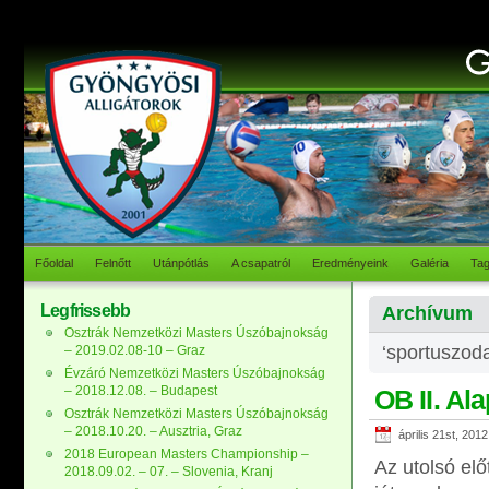
Főoldal
Felnőtt
Utánpótlás
A csapatról
Eredményeink
Galéria
Ta
Legfrissebb
Archívum
Osztrák Nemzetközi Masters Úszóbajnokság
‘sportuszoda
– 2019.02.08-10 – Graz
Évzáró Nemzetközi Masters Úszóbajnokság
– 2018.12.08. – Budapest
OB II. Al
Osztrák Nemzetközi Masters Úszóbajnokság
– 2018.10.20. – Ausztria, Graz
április 21st, 2012
2018 European Masters Championship –
Az utolsó elő
2018.09.02. – 07. – Slovenia, Kranj