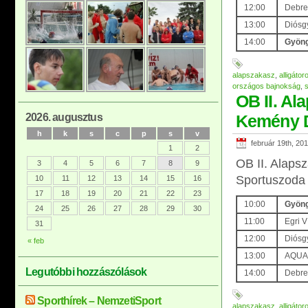
12:00
Debre
13:00
Diósg
14:00
Gyöng
alapszakasz
,
alligátor
országos bajnokság
,
OB II. Al
2026. augusztus
Kemény 
h
k
s
c
p
s
v
február 19th, 20
1
2
OB II. Alaps
3
4
5
6
7
8
9
Sportuszoda
10
11
12
13
14
15
16
17
18
19
20
21
22
23
10:00
Gyöng
24
25
26
27
28
29
30
11:00
Egri V
31
12:00
Diósg
« feb
13:00
AQUA 
Legutóbbi hozzászólások
14:00
Debrec
Sporthírek – NemzetiSport
alapszakasz
,
alligátor