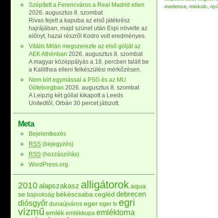
Szépített a Ferencváros a Real Madrid ellen
medence
,
miskolc
,
ny
2026. augusztus 8. szombat
Rivas fejelt a kapuba az első játékrész
hajrájában, majd szünet után Espi növelte az
előnyt, hazai részről Kodro volt eredményes.
Vitális Milán megszerezte az első gólját az
AEK Athénban
2026. augusztus 8. szombat
A magyar középpályás a 18. percben talált be
a Kallithea elleni felkészülési mérkőzésen.
Nem bírt egymással a PSG és az MU
Göteborgban
2026. augusztus 8. szombat
A Leipzig két góllal kikapott a Leeds
Unitedtől, Orbán 30 percet játszott.
Meta
Bejelentkezés
RSS
(bejegyzés)
RSS
(hozzászólás)
WordPress.org
alligátorok
2010
alapszakasz
aqua
debrecen
se
békéscsaba
cegléd
bajnokság
egri
diósgyőr
eger
dunaújváros
eger tv
vízmű
emléktorna
emlék
emlékkupa