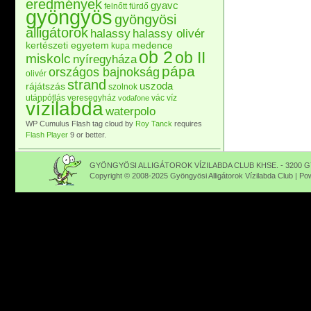
eredmények
gyavc
felnőtt
fürdő
gyöngyös
gyöngyösi
alligátorok
halassy
halassy olivér
kertészeti egyetem
medence
kupa
ob 2
ob II
miskolc
nyíregyháza
pápa
országos bajnokság
olivér
strand
uszoda
rájátszás
szolnok
utánpótlás
veresegyház
vác
víz
vodafone
vízilabda
waterpolo
WP Cumulus Flash tag cloud by
Roy Tanck
requires
Flash Player
9 or better.
GYÖNGYÖSI ALLIGÁTOROK VÍZILABDA CLUB KHSE. - 3200 GY
Copyright © 2008-2025 Gyöngyösi Alligátorok Vízilabda Club | P