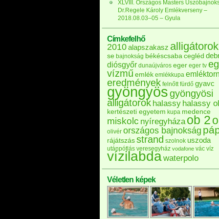
XLVIII. Országos Masters Úszóbajnok
Dr.Regele Károly Emlékverseny –
2018.08.03–05 – Gyula
Címkefelhő
alligátorok
2010
alapszakasz
deb
se
békéscsaba
cegléd
bajnokság
eg
diósgyőr
eger
dunaújváros
eger tv
vízmű
emléktor
emlék
emlékkupa
eredmények
gyavc
felnőtt
fürdő
gyöngyös
gyöngyösi
alligátorok
halassy
halassy ol
kertészeti egyetem
medence
kupa
ob 2
o
miskolc
nyíregyháza
pá
országos bajnokság
olivér
strand
uszoda
rájátszás
szolnok
utánpótlás
veresegyház
vác
víz
vodafone
vízilabda
waterpolo
Véletlen képek