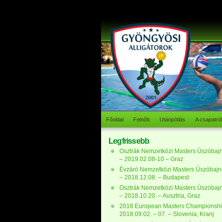
Főoldal
Felnőtt
Utánpótlás
A csapatról
Legfrissebb
Osztrák Nemzetközi Masters Úszóbaj
– 2019.02.08-10 – Graz
Évzáró Nemzetközi Masters Úszóbaj
– 2018.12.08. – Budapest
Osztrák Nemzetközi Masters Úszóbaj
– 2018.10.20. – Ausztria, Graz
2018 European Masters Championshi
2018.09.02. – 07. – Slovenia, Kranj