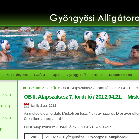
Eredményeink
Galéria
Tagok
Gyöngyösről
Linktár
Dokumentumok
Bejárat
>
Felnőtt
> OB II. Alapszakasz 7. forduló / 2012.04.21. – M
nokság
OB II. Alapszakasz 7. forduló / 2012.04.21. – Mis
április 21st, 2012
nokság
Az utolsó előtti forduló Miskolcon lesz, Nyíregyháza és Diósgyőr elle
nokság
Sok sikert a csapatnak!
OB II. Alapszakasz 7. forduló / 2012.04.21. – Miskolc
p –
15:00
AQUA SE Nyíregyháza –
Gyöngyösi Alligátorok