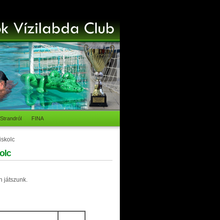
Strandról
FINA
iskolc
kolc
n játszunk.