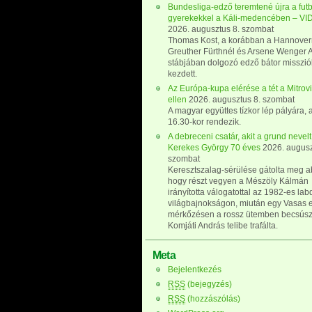
Bundesliga-edző teremtené újra a futb
gyerekekkel a Káli-medencében – V
2026. augusztus 8. szombat
Thomas Kost, a korábban a Hannovern
Greuther Fürthnél és Arsene Wenger A
stábjában dolgozó edző bátor misszi
kezdett.
Az Európa-kupa elérése a tét a Mitrov
ellen
2026. augusztus 8. szombat
A magyar együttes tízkor lép pályára, 
16.30-kor rendezik.
A debreceni csatár, akit a grund nevelt
Kerekes György 70 éves
2026. augusz
szombat
Keresztszalag-sérülése gátolta meg 
hogy részt vegyen a Mészöly Kálmán
irányította válogatottal az 1982-es la
világbajnokságon, miután egy Vasas e
mérkőzésen a rossz ütemben becsús
Komjáti András telibe trafálta.
Meta
Bejelentkezés
RSS
(bejegyzés)
RSS
(hozzászólás)