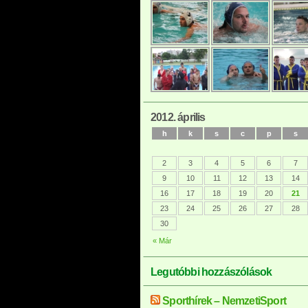
2012. április
h
k
s
c
p
s
2
3
4
5
6
7
9
10
11
12
13
14
16
17
18
19
20
21
23
24
25
26
27
28
30
« Már
Legutóbbi hozzászólások
Sporthírek – NemzetiSport