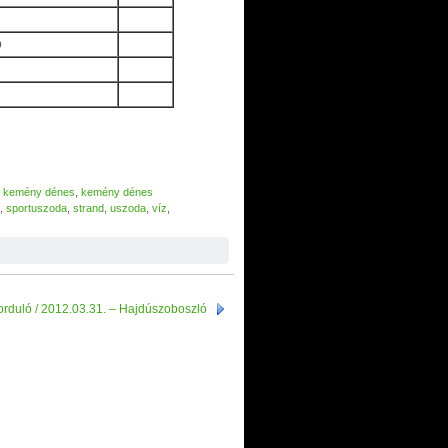
b
,
kemény dénes
,
kemény dénes
,
sportuszoda
,
strand
,
uszoda
,
víz
,
forduló / 2012.03.31. – Hajdúszoboszló