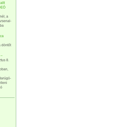
allt
IDEÓ
él, a
rsenal-
óba
ica
a döntőt
 –
tus 8.
abban,
bdarúgó-
lleni
zó