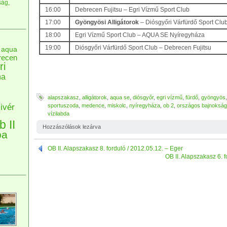
ság,
16:00
Debrecen Fujitsu – Egri Vízmű Sport Club
17:00
Gyöngyösi Alligátorok
– Diósgyőri Várfürdő Sport Clu
18:00
Egri Vízmű Sport Club – AQUA SE Nyíregyháza
19:00
Diósgyőri Várfürdő Sport Club – Debrecen Fujitsu
aqua
recen
ri
na
alapszakasz
,
alligátorok
,
aqua se
,
diósgyőr
,
egri vízmű
,
fürdő
,
gyöngyös
ivér
sportuszoda
,
medence
,
miskolc
,
nyíregyháza
,
ob 2
,
országos bajnokság
vízilabda
b II
Hozzászólások lezárva
pa
OB II. Alapszakasz 8. forduló / 2012.05.12. – Eger
OB II. Alapszakasz 6. 