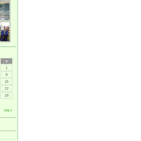
v
1
8
15
22
29
máj »