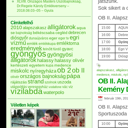
játszunk.
XLVIII. Országos Masters Úszóbajnokság,
Dr.Regele Károly Emlékverseny –
Sok sikert a
2018.08.03–05 – Gyula
OB II. Alapsz
Címkefelhő
alligátorok
2010
alapszakasz
aqua
15:00
AQUA 
debrecen
se
békéscsaba
cegléd
bajnokság
16:00
Debrec
egri
diósgyőr
eger
dunaújváros
eger tv
vízmű
17:00
Gyöng
emléktorna
emlék
emlékkupa
eredmények
gyavc
felnőtt
fürdő
18:00
Egri 
gyöngyös
gyöngyösi
19:00
Diósgy
alligátorok
halassy
halassy olivér
kertészeti egyetem
medence
kupa
ob 2
ob II
miskolc
nyíregyháza
alapszakasz
,
alligátor
pápa
medence
,
miskolc
,
ny
országos bajnokság
olivér
OB II. Al
strand
uszoda
rájátszás
szolnok
utánpótlás
veresegyház
vác
víz
vodafone
Kemény 
vízilabda
waterpolo
február 19th, 20
Véletlen képek
OB II. Alaps
Sportuszoda
10:00
Gyöng