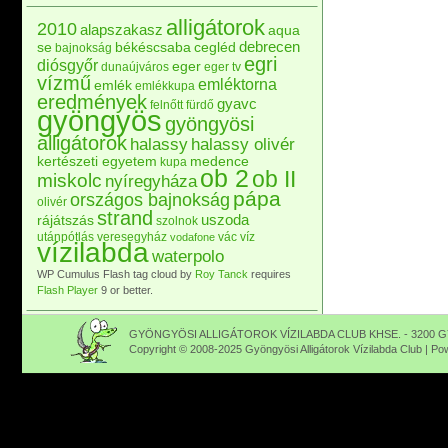
alligátorok
2010
alapszakasz
aqua
debrecen
se
békéscsaba
cegléd
bajnokság
egri
diósgyőr
eger
dunaújváros
eger tv
vízmű
emléktorna
emlék
emlékkupa
eredmények
gyavc
felnőtt
fürdő
gyöngyös
gyöngyösi
alligátorok
halassy
halassy olivér
kertészeti egyetem
medence
kupa
ob 2
ob II
miskolc
nyíregyháza
pápa
országos bajnokság
olivér
strand
uszoda
rájátszás
szolnok
utánpótlás
veresegyház
vác
víz
vodafone
vízilabda
waterpolo
WP Cumulus Flash tag cloud by
Roy Tanck
requires
Flash Player
9 or better.
GYÖNGYÖSI ALLIGÁTOROK VÍZILABDA CLUB KHSE. - 3200 GY
Copyright © 2008-2025 Gyöngyösi Alligátorok Vízilabda Club | P