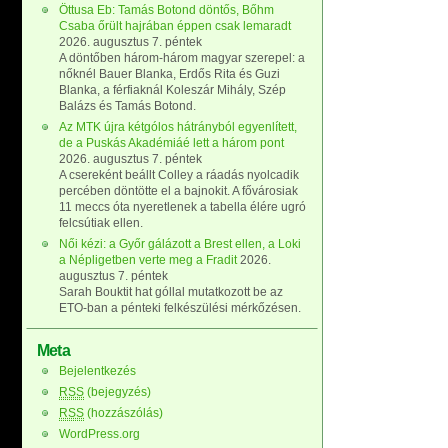
Öttusa Eb: Tamás Botond döntős, Bőhm
Csaba őrült hajrában éppen csak lemaradt
2026. augusztus 7. péntek
A döntőben három-három magyar szerepel: a
nőknél Bauer Blanka, Erdős Rita és Guzi
Blanka, a férfiaknál Koleszár Mihály, Szép
Balázs és Tamás Botond.
Az MTK újra kétgólos hátrányból egyenlített,
de a Puskás Akadémiáé lett a három pont
2026. augusztus 7. péntek
A csereként beállt Colley a ráadás nyolcadik
percében döntötte el a bajnokit. A fővárosiak
11 meccs óta nyeretlenek a tabella élére ugró
felcsútiak ellen.
Női kézi: a Győr gálázott a Brest ellen, a Loki
a Népligetben verte meg a Fradit
2026.
augusztus 7. péntek
Sarah Bouktit hat góllal mutatkozott be az
ETO-ban a pénteki felkészülési mérkőzésen.
Meta
Bejelentkezés
RSS
(bejegyzés)
RSS
(hozzászólás)
WordPress.org