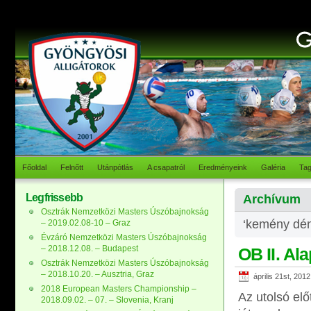
Főoldal
Felnőtt
Utánpótlás
A csapatról
Eredményeink
Galéria
Ta
Legfrissebb
Archívum
Osztrák Nemzetközi Masters Úszóbajnokság
‘kemény dén
– 2019.02.08-10 – Graz
Évzáró Nemzetközi Masters Úszóbajnokság
– 2018.12.08. – Budapest
OB II. Al
Osztrák Nemzetközi Masters Úszóbajnokság
– 2018.10.20. – Ausztria, Graz
április 21st, 2012
2018 European Masters Championship –
Az utolsó elő
2018.09.02. – 07. – Slovenia, Kranj