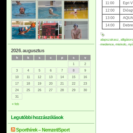
11:00
Egri V
12:00
Diósg
13:00
AQUA 
14:00
Debrec
alapszakasz
,
alligátor
medence
,
miskolc
,
ny
2026. augusztus
h
k
s
c
p
s
v
1
2
3
4
5
6
7
8
9
10
11
12
13
14
15
16
17
18
19
20
21
22
23
24
25
26
27
28
29
30
31
« feb
Legutóbbi hozzászólások
Sporthírek – NemzetiSport