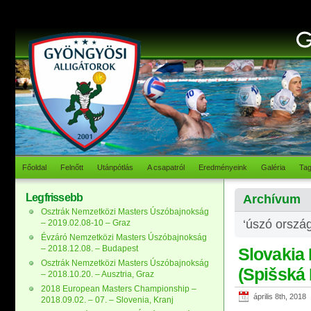
Főoldal
Felnőtt
Utánpótlás
A csapatról
Eredményeink
Galéria
Ta
Legfrissebb
Archívum
Osztrák Nemzetközi Masters Úszóbajnokság
‘úszó ország
– 2019.02.08-10 – Graz
Évzáró Nemzetközi Masters Úszóbajnokság
– 2018.12.08. – Budapest
Slovakia 
Osztrák Nemzetközi Masters Úszóbajnokság
(Spišská
– 2018.10.20. – Ausztria, Graz
2018 European Masters Championship –
április 8th, 2018
2018.09.02. – 07. – Slovenia, Kranj