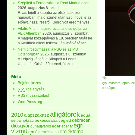
Szépített a Ferencváros a Real Madrid ellen
2026. augusztus 8. szombat
Rivas fejelt a kapuba az első játékrész
hajrájában, majd szünet után Espi növelte az
előnyt, hazai részről Kodro volt eredményes.
Vitális Milán megszerezte az első gólját az
AEK Athénban
2026. augusztus 8. szombat
A magyar középpályás a 18. percben talált be
a Kallithea elleni felkészülési mérkőzésen.
Nem bírt egymással a PSG és az MU
Göteborgban
2026. augusztus 8. szombat
A Leipzig két góllal kikapott a Leeds
Unitedtől, Orbán 30 percet játszott.
Meta
Bejelentkezés
igló
,
masters
,
open
,
or
országos
RSS
(bejegyzés)
RSS
(hozzászólás)
WordPress.org
alligátorok
2010
alapszakasz
aqua
debrecen
se
békéscsaba
cegléd
bajnokság
egri
diósgyőr
eger
dunaújváros
eger tv
vízmű
emléktorna
emlék
emlékkupa