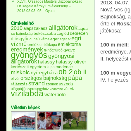
XLVIII. Országos Masters Úszóbajnokság,
2018. 04.07.
Dr.Regele Károly Emlékverseny –
Nová Ves (Ig
2018.08.03–05 – Gyula
Bajnokság, a
Címkefelhő
érte el
Roska
alligátorok
2010
alapszakasz
aqua
játékosa:
debrecen
se
békéscsaba
cegléd
bajnokság
egri
diósgyőr
eger
dunaújváros
eger tv
vízmű
emléktorna
100 m mell:
emlék
emlékkupa
eredmények
gyavc
felnőtt
fürdő
eredménye. A
gyöngyös
gyöngyösi
II. helyezést
é
alligátorok
halassy
halassy olivér
kertészeti egyetem
medence
kupa
ob 2
ob II
miskolc
nyíregyháza
100 m vegye
pápa
országos bajnokság
olivér
IV. helyezés
strand
uszoda
rájátszás
szolnok
utánpótlás
veresegyház
vác
víz
vodafone
vízilabda
waterpolo
Véletlen képek