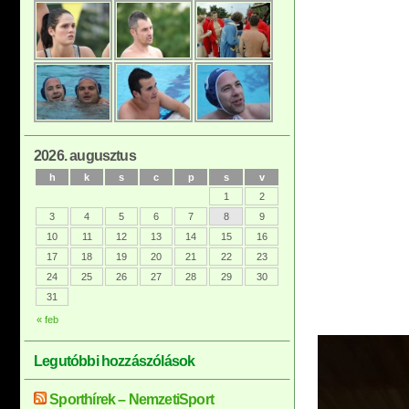
2026. augusztus
h
k
s
c
p
s
v
1
2
3
4
5
6
7
8
9
10
11
12
13
14
15
16
17
18
19
20
21
22
23
24
25
26
27
28
29
30
31
« feb
Legutóbbi hozzászólások
Sporthírek – NemzetiSport