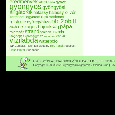
eredmények
gyavc
felnőtt
fürdő
gyöngyös
gyöngyösi
alligátorok
halassy
halassy olivér
kertészeti egyetem
medence
kupa
ob 2
ob II
miskolc
nyíregyháza
pápa
országos bajnokság
olivér
strand
uszoda
rájátszás
szolnok
utánpótlás
veresegyház
vác
víz
vodafone
vízilabda
waterpolo
WP Cumulus Flash tag cloud by
Roy Tanck
requires
Flash Player
9 or better.
GYÖNGYÖSI ALLIGÁTOROK VÍZILABDA CLUB KHSE. - 3200 GY
Copyright © 2008-2025 Gyöngyösi Alligátorok Vízilabda Club | P