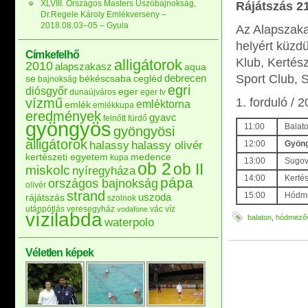
XLVIII. Országos Masters Úszóbajnokság,
Rájátszás 21
Dr.Regele Károly Emlékverseny –
2018.08.03–05 – Gyula
Az Alapszaka
helyért küzdü
Címkefelhő
Klub, Kertés
alligátorok
2010
alapszakasz
aqua
debrecen
Sport Club, 
se
békéscsaba
cegléd
bajnokság
egri
diósgyőr
eger
dunaújváros
eger tv
vízmű
1. forduló /
emléktorna
emlék
emlékkupa
eredmények
gyavc
felnőtt
fürdő
gyöngyös
11:00
Balat
gyöngyösi
alligátorok
halassy
halassy olivér
12:00
Gyöng
kertészeti egyetem
medence
kupa
13:00
Sugov
ob 2
ob II
miskolc
nyíregyháza
14:00
Kerté
pápa
országos bajnokság
olivér
strand
15:00
Hódme
uszoda
rájátszás
szolnok
utánpótlás
veresegyház
vác
víz
vodafone
vízilabda
balaton
,
hódmezőv
waterpolo
Véletlen képek