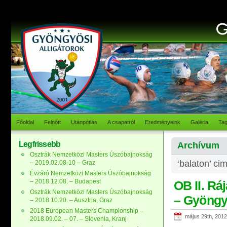
Főoldal
Felnőtt
Utánpótlás
A csapatról
Eredményeink
Galéria
Ta
Legfrissebb
Archívum
Osztrák Nemzetközi Masters Úszóbajnokság
‘balaton’ ci
– 2019.02.08-10 – Graz
Évzáró Nemzetközi Masters Úszóbajnokság
– 2018.12.08. – Budapest
OB II. Ráj
Osztrák Nemzetközi Masters Úszóbajnokság
– Gyöng
– 2018.10.20. – Ausztria, Graz
2018 European Masters Championship –
május 29th, 2012
2018.09.02. – 07. – Slovenia, Kranj