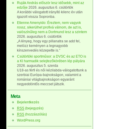
Ruják András először lesz idősebb, mint az
edzője
2026. augusztus 6. csütörtök
A korábbi válogatott irányító kilenc év után
igazolt vissza Sopronba.
Etienne Amenyido: Éreztem, nem vagyok
rossz, sikerülhet profivá válnom, de azt is,
valószínűleg nem a Dortmund lesz a szintem
2026. augusztus 6. csütörtök
„A lényeg, hogy egy pillanatra se add fel,
melózz keményen a legnagyobb
kínszenvedés közepette is.”
Csütörtöki sportműsor: a DVSC és az ETO is
a Kl harmadik selejtezőkörében lép pályára
2026. augusztus 5. szerda
U18-as férfi és női kézilabda-válogatottunk a
szerbiai Európa-bajnokságon, valamint a
romániai világbajnokságon egyaránt
negyeddöntős meccset játszik.
Meta
Bejelentkezés
RSS
(bejegyzés)
RSS
(hozzászólás)
WordPress.org