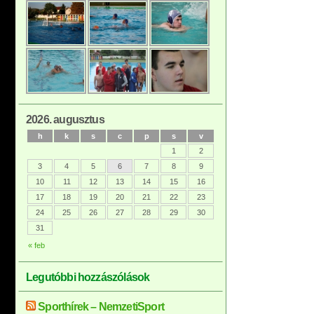
2026. augusztus
h
k
s
c
p
s
v
1
2
3
4
5
6
7
8
9
10
11
12
13
14
15
16
17
18
19
20
21
22
23
24
25
26
27
28
29
30
31
« feb
Legutóbbi hozzászólások
Sporthírek – NemzetiSport