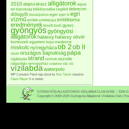
alligátorok
2010
alapszakasz
aqua
debrecen
se
békéscsaba
cegléd
bajnokság
egri
diósgyőr
eger
dunaújváros
eger tv
vízmű
emléktorna
emlék
emlékkupa
eredmények
gyavc
felnőtt
fürdő
gyöngyös
gyöngyösi
alligátorok
halassy
halassy olivér
kertészeti egyetem
medence
kupa
ob 2
ob II
miskolc
nyíregyháza
pápa
országos bajnokság
olivér
strand
uszoda
rájátszás
szolnok
utánpótlás
veresegyház
vác
víz
vodafone
vízilabda
waterpolo
WP Cumulus Flash tag cloud by
Roy Tanck
requires
Flash Player
9 or better.
GYÖNGYÖSI ALLIGÁTOROK VÍZILABDA CLUB KHSE. - 3200 GY
Copyright © 2008-2025 Gyöngyösi Alligátorok Vízilabda Club | P