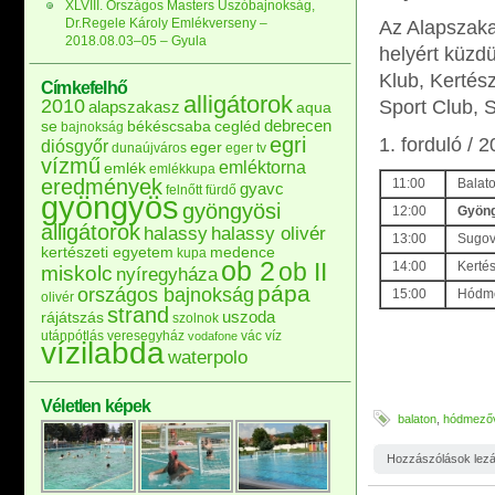
XLVIII. Országos Masters Úszóbajnokság,
Dr.Regele Károly Emlékverseny –
Az Alapszaka
2018.08.03–05 – Gyula
helyért küzdü
Klub, Kertés
Címkefelhő
alligátorok
2010
Sport Club, 
alapszakasz
aqua
debrecen
se
békéscsaba
cegléd
bajnokság
egri
1. forduló /
diósgyőr
eger
dunaújváros
eger tv
vízmű
emléktorna
emlék
emlékkupa
eredmények
11:00
Balat
gyavc
felnőtt
fürdő
gyöngyös
gyöngyösi
12:00
Gyöng
alligátorok
halassy
halassy olivér
13:00
Sugov
kertészeti egyetem
medence
kupa
ob 2
ob II
14:00
Kerté
miskolc
nyíregyháza
pápa
országos bajnokság
15:00
Hódme
olivér
strand
uszoda
rájátszás
szolnok
utánpótlás
veresegyház
vác
víz
vodafone
vízilabda
waterpolo
Véletlen képek
balaton
,
hódmezőv
Hozzászólások lez