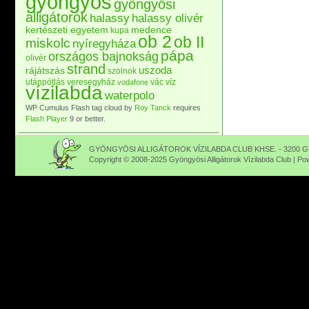
gyöngyös
gyöngyösi
alligátorok
halassy
halassy olivér
kertészeti egyetem
medence
kupa
ob 2
ob II
miskolc
nyíregyháza
pápa
országos bajnokság
olivér
strand
uszoda
rájátszás
szolnok
utánpótlás
veresegyház
vác
víz
vodafone
vízilabda
waterpolo
WP Cumulus Flash tag cloud by
Roy Tanck
requires
Flash Player
9 or better.
GYÖNGYÖSI ALLIGÁTOROK VÍZILABDA CLUB KHSE. - 3200 GY
Copyright © 2008-2025 Gyöngyösi Alligátorok Vízilabda Club | P