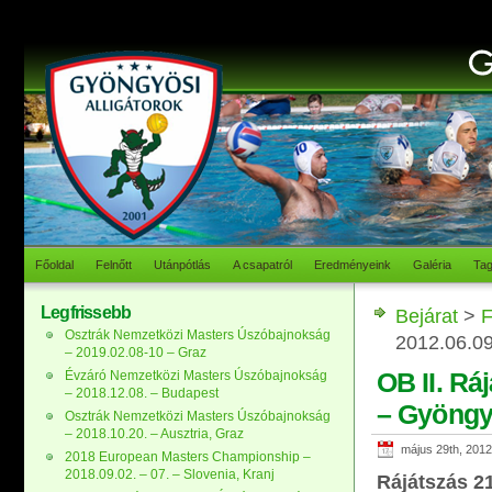
Főoldal
Felnőtt
Utánpótlás
A csapatról
Eredményeink
Galéria
Ta
Legfrissebb
Bejárat
>
F
Osztrák Nemzetközi Masters Úszóbajnokság
2012.06.0
– 2019.02.08-10 – Graz
OB II. Ráj
Évzáró Nemzetközi Masters Úszóbajnokság
– 2018.12.08. – Budapest
– Gyöng
Osztrák Nemzetközi Masters Úszóbajnokság
– 2018.10.20. – Ausztria, Graz
május 29th, 2012
2018 European Masters Championship –
2018.09.02. – 07. – Slovenia, Kranj
Rájátszás 21