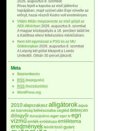
2026. augusztus 8. szombat
Rivas fejelt a kapuba az első játékrész
hajrájában, majd szünet után Espi növelte az
előnyt, hazai részről Kodro volt eredményes.
Vitális Milán megszerezte az első gólját az
AEK Athénban
2026. augusztus 8. szombat
A magyar középpályás a 18. percben talált be
a Kallithea elleni felkészülési mérkőzésen.
Nem bírt egymással a PSG és az MU
Göteborgban
2026. augusztus 8. szombat
A Leipzig két góllal kikapott a Leeds
Unitedtől, Orbán 30 percet játszott.
Meta
Bejelentkezés
RSS
(bejegyzés)
RSS
(hozzászólás)
WordPress.org
alligátorok
2010
alapszakasz
aqua
debrecen
se
békéscsaba
cegléd
bajnokság
egri
diósgyőr
eger
dunaújváros
eger tv
vízmű
emléktorna
emlék
emlékkupa
eredmények
gyavc
felnőtt
fürdő