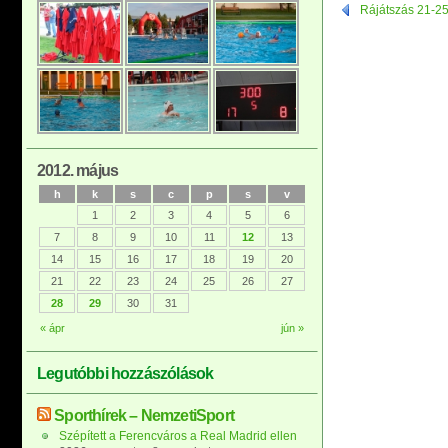
Rájátszás 21-25.
2012. május
h
k
s
c
p
s
v
1
2
3
4
5
6
7
8
9
10
11
12
13
14
15
16
17
18
19
20
21
22
23
24
25
26
27
28
29
30
31
« ápr
jún »
Legutóbbi hozzászólások
Sporthírek – NemzetiSport
Szépített a Ferencváros a Real Madrid ellen