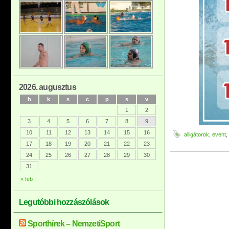
2026. augusztus
h
k
s
c
p
s
v
1
2
3
4
5
6
7
8
9
10
11
12
13
14
15
16
alligátorok
,
event
,
17
18
19
20
21
22
23
24
25
26
27
28
29
30
31
« feb
Legutóbbi hozzászólások
Sporthírek – NemzetiSport