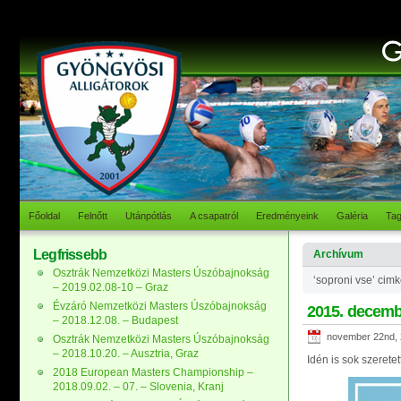
Főoldal
Felnőtt
Utánpótlás
A csapatról
Eredményeink
Galéria
Ta
Legfrissebb
Archívum
Osztrák Nemzetközi Masters Úszóbajnokság
‘soproni vse’ cimk
– 2019.02.08-10 – Graz
Évzáró Nemzetközi Masters Úszóbajnokság
2015. decembe
– 2018.12.08. – Budapest
november 22nd,
Osztrák Nemzetközi Masters Úszóbajnokság
– 2018.10.20. – Ausztria, Graz
Idén is sok szerete
2018 European Masters Championship –
2018.09.02. – 07. – Slovenia, Kranj