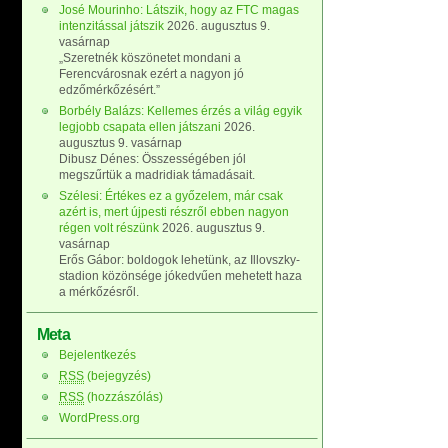
José Mourinho: Látszik, hogy az FTC magas
intenzitással játszik
2026. augusztus 9.
vasárnap
„Szeretnék köszönetet mondani a
Ferencvárosnak ezért a nagyon jó
edzőmérkőzésért.”
Borbély Balázs: Kellemes érzés a világ egyik
legjobb csapata ellen játszani
2026.
augusztus 9. vasárnap
Dibusz Dénes: Összességében jól
megszűrtük a madridiak támadásait.
Szélesi: Értékes ez a győzelem, már csak
azért is, mert újpesti részről ebben nagyon
régen volt részünk
2026. augusztus 9.
vasárnap
Erős Gábor: boldogok lehetünk, az Illovszky-
stadion közönsége jókedvűen mehetett haza
a mérkőzésről.
Meta
Bejelentkezés
RSS
(bejegyzés)
RSS
(hozzászólás)
WordPress.org