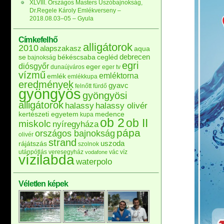
XLVIII. Országos Masters Úszóbajnokság,
Dr.Regele Károly Emlékverseny –
2018.08.03–05 – Gyula
Címkefelhő
alligátorok
2010
alapszakasz
aqua
debrecen
se
békéscsaba
cegléd
bajnokság
egri
diósgyőr
eger
dunaújváros
eger tv
vízmű
emléktorna
emlék
emlékkupa
eredmények
gyavc
felnőtt
fürdő
gyöngyös
gyöngyösi
alligátorok
halassy
halassy olivér
kertészeti egyetem
medence
kupa
ob 2
ob II
miskolc
nyíregyháza
pápa
országos bajnokság
olivér
strand
uszoda
rájátszás
szolnok
utánpótlás
veresegyház
vác
víz
vodafone
vízilabda
waterpolo
Véletlen képek