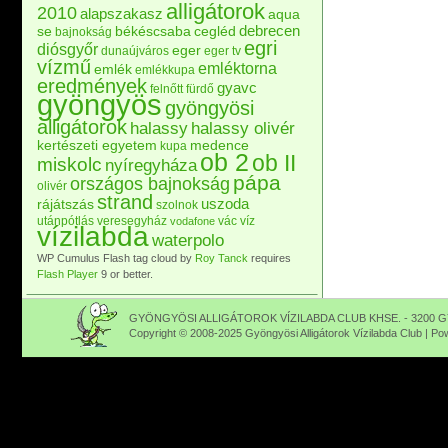
alligátorok
2010
alapszakasz
aqua
debrecen
se
békéscsaba
cegléd
bajnokság
egri
diósgyőr
eger
dunaújváros
eger tv
vízmű
emléktorna
emlék
emlékkupa
eredmények
gyavc
felnőtt
fürdő
gyöngyös
gyöngyösi
alligátorok
halassy
halassy olivér
kertészeti egyetem
medence
kupa
ob 2
ob II
miskolc
nyíregyháza
pápa
országos bajnokság
olivér
strand
uszoda
rájátszás
szolnok
utánpótlás
veresegyház
vác
víz
vodafone
vízilabda
waterpolo
WP Cumulus Flash tag cloud by
Roy Tanck
requires
Flash Player
9 or better.
GYÖNGYÖSI ALLIGÁTOROK VÍZILABDA CLUB KHSE. - 3200 GY
Copyright © 2008-2025 Gyöngyösi Alligátorok Vízilabda Club | P