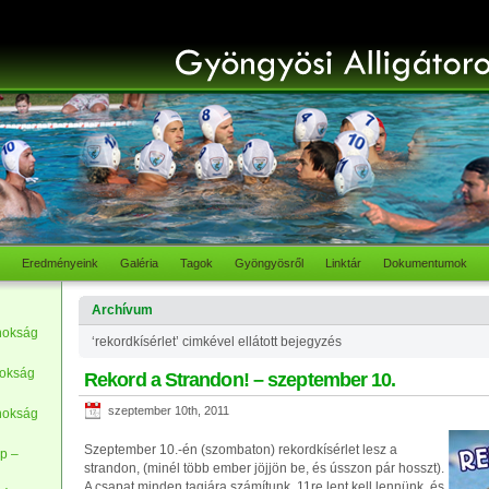
Eredményeink
Galéria
Tagok
Gyöngyösről
Linktár
Dokumentumok
Archívum
nokság
‘rekordkísérlet’ cimkével ellátott bejegyzés
nokság
Rekord a Strandon! – szeptember 10.
szeptember 10th, 2011
nokság
Szeptember 10.-én (szombaton) rekordkísérlet lesz a
p –
strandon, (minél több ember jöjjön be, és ússzon pár hosszt).
A csapat minden tagjára számítunk, 11re lent kell lennünk, és