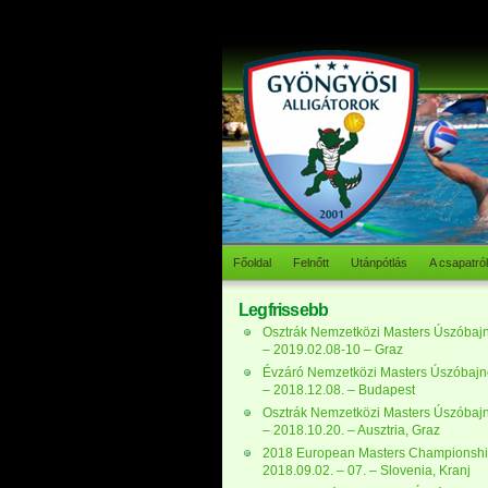
Főoldal
Felnőtt
Utánpótlás
A csapatról
Legfrissebb
Osztrák Nemzetközi Masters Úszóbaj
– 2019.02.08-10 – Graz
Évzáró Nemzetközi Masters Úszóbaj
– 2018.12.08. – Budapest
Osztrák Nemzetközi Masters Úszóbaj
– 2018.10.20. – Ausztria, Graz
2018 European Masters Championshi
2018.09.02. – 07. – Slovenia, Kranj