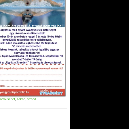
ordkísérlet
,
sokan
,
strand