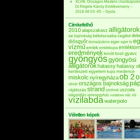
XLVIII. Országos Masters Úszóbajnok
Dr.Regele Károly Emlékverseny –
2018.08.03–05 – Gyula
Címkefelhő
alligátorok
2010
alapszakasz
deb
se
békéscsaba
cegléd
bajnokság
eg
diósgyőr
eger
dunaújváros
eger tv
vízmű
emléktor
emlék
emlékkupa
eredmények
gyavc
felnőtt
fürdő
gyöngyös
gyöngyösi
alligátorok
halassy
halassy ol
kertészeti egyetem
medence
kupa
ob 2
o
miskolc
nyíregyháza
pá
országos bajnokság
olivér
strand
uszoda
rájátszás
szolnok
utánpótlás
veresegyház
vác
víz
vodafone
vízilabda
waterpolo
Véletlen képek