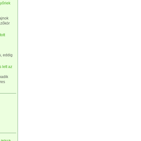
yőriek
ajnok
ezőkör
tott
s, eddig
 lett az
madik
eres
aqua