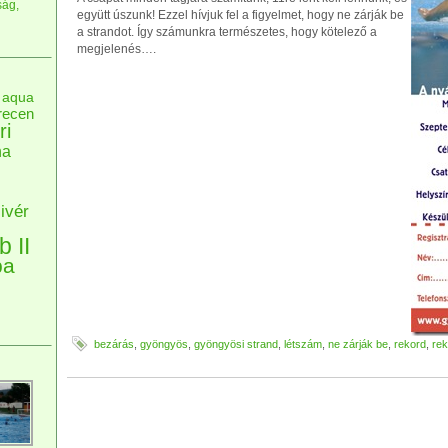
ság,
együtt úszunk! Ezzel hívjuk fel a figyelmet, hogy ne zárják be
a strandot. Így számunkra természetes, hogy kötelező a
megjelenés….
aqua
recen
ri
na
ivér
b II
pa
bezárás
,
gyöngyös
,
gyöngyösi strand
,
létszám
,
ne zárják be
,
rekord
,
rek