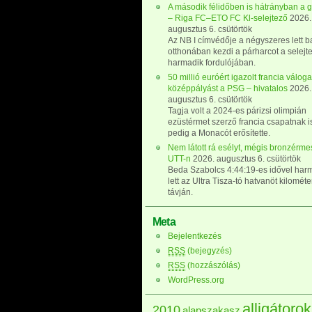
A második félidőben is hátrányban a g
– Riga FC–ETO FC Kl-selejtező
2026.
augusztus 6. csütörtök
Az NB I címvédője a négyszeres lett b
otthonában kezdi a párharcot a selejt
harmadik fordulójában.
50 millió euróért igazolt francia váloga
középpályást a PSG – hivatalos
2026.
augusztus 6. csütörtök
Tagja volt a 2024-es párizsi olimpián
ezüstérmet szerző francia csapatnak i
pedig a Monacót erősítette.
Nem látott rá esélyt, mégis bronzérmes
UTT-n
2026. augusztus 6. csütörtök
Beda Szabolcs 4:44:19-es idővel har
lett az Ultra Tisza-tó hatvanöt kilomét
távján.
Meta
Bejelentkezés
RSS
(bejegyzés)
RSS
(hozzászólás)
WordPress.org
alligátorok
2010
alapszakasz