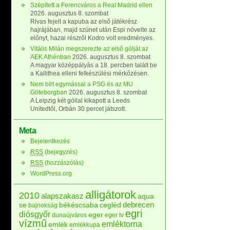
Szépített a Ferencváros a Real Madrid ellen
2026. augusztus 8. szombat
Rivas fejelt a kapuba az első játékrész
hajrájában, majd szünet után Espi növelte az
előnyt, hazai részről Kodro volt eredményes.
Vitális Milán megszerezte az első gólját az
AEK Athénban
2026. augusztus 8. szombat
A magyar középpályás a 18. percben talált be
a Kallithea elleni felkészülési mérkőzésen.
Nem bírt egymással a PSG és az MU
Göteborgban
2026. augusztus 8. szombat
A Leipzig két góllal kikapott a Leeds
Unitedtől, Orbán 30 percet játszott.
Meta
Bejelentkezés
RSS
(bejegyzés)
RSS
(hozzászólás)
WordPress.org
alligátorok
2010
alapszakasz
aqua
debrecen
se
békéscsaba
cegléd
bajnokság
egri
diósgyőr
eger
dunaújváros
eger tv
vízmű
emléktorna
emlék
emlékkupa