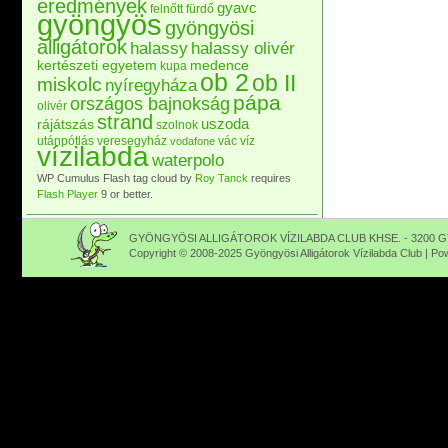
eredmények
gyavc
felnőtt
fürdő
gyöngyös
gyöngyösi
alligátorok
halassy
halassy olivér
kertészeti egyetem
medence
kupa
ob 2
ob II
miskolc
nyíregyháza
pápa
országos bajnokság
olivér
strand
uszoda
rájátszás
szolnok
utánpótlás
veresegyház
vác
víz
vodafone
vízilabda
waterpolo
WP Cumulus Flash tag cloud by
Roy Tanck
requires
Flash Player
9 or better.
GYÖNGYÖSI ALLIGÁTOROK VÍZILABDA CLUB KHSE. - 3200 GY
Copyright © 2008-2025 Gyöngyösi Alligátorok Vízilabda Club | P