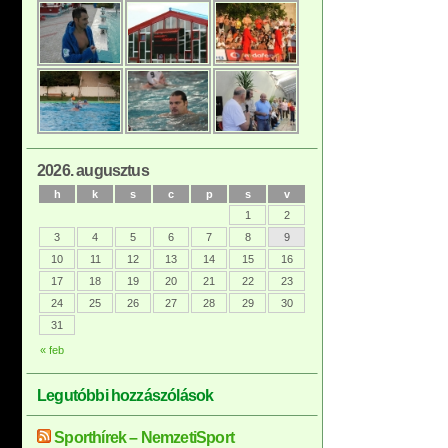
2026. augusztus
h
k
s
c
p
s
v
1
2
3
4
5
6
7
8
9
10
11
12
13
14
15
16
17
18
19
20
21
22
23
24
25
26
27
28
29
30
31
« feb
Legutóbbi hozzászólások
Sporthírek – NemzetiSport