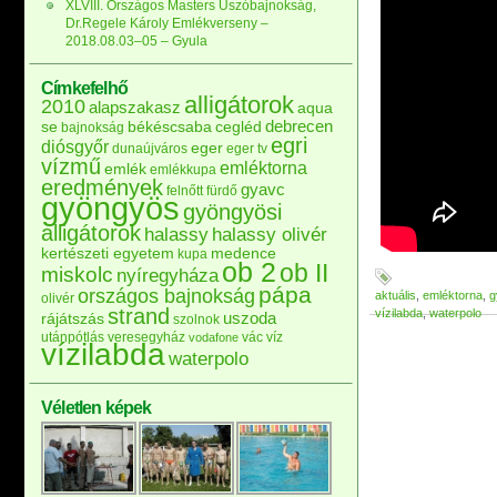
XLVIII. Országos Masters Úszóbajnokság,
Dr.Regele Károly Emlékverseny –
2018.08.03–05 – Gyula
Címkefelhő
alligátorok
2010
alapszakasz
aqua
debrecen
se
békéscsaba
cegléd
bajnokság
egri
diósgyőr
eger
dunaújváros
eger tv
vízmű
emléktorna
emlék
emlékkupa
eredmények
gyavc
felnőtt
fürdő
gyöngyös
gyöngyösi
alligátorok
halassy
halassy olivér
kertészeti egyetem
medence
kupa
ob 2
ob II
miskolc
nyíregyháza
pápa
országos bajnokság
aktuális
,
emléktorna
,
g
olivér
strand
vízilabda
,
waterpolo
uszoda
rájátszás
szolnok
utánpótlás
veresegyház
vác
víz
vodafone
vízilabda
waterpolo
Véletlen képek