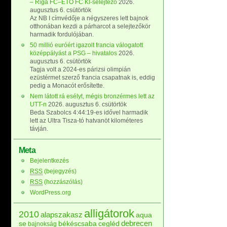
– Riga FC–ETO FC Kl-selejtező
2026.
augusztus 6. csütörtök
Az NB I címvédője a négyszeres lett bajnok
otthonában kezdi a párharcot a selejtezőkör
harmadik fordulójában.
50 millió euróért igazolt francia válogatott
középpályást a PSG – hivatalos
2026.
augusztus 6. csütörtök
Tagja volt a 2024-es párizsi olimpián
ezüstérmet szerző francia csapatnak is, eddig
pedig a Monacót erősítette.
Nem látott rá esélyt, mégis bronzérmes lett az
UTT-n
2026. augusztus 6. csütörtök
Beda Szabolcs 4:44:19-es idővel harmadik
lett az Ultra Tisza-tó hatvanöt kilométeres
távján.
Meta
Bejelentkezés
RSS
(bejegyzés)
RSS
(hozzászólás)
WordPress.org
alligátorok
2010
alapszakasz
aqua
debrecen
se
békéscsaba
cegléd
bajnokság