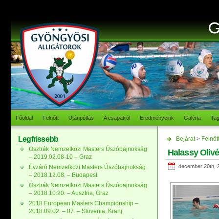
Főoldal
Felnőtt
Utánpótlás
A csapatról
Eredményeink
Galéria
Ta
Legfrissebb
Bejárat
>
Felnőt
Osztrák Nemzetközi Masters Úszóbajnokság
Halassy Oliv
– 2019.02.08-10 – Graz
december 20th, 
Évzáró Nemzetközi Masters Úszóbajnokság
– 2018.12.08. – Budapest
Osztrák Nemzetközi Masters Úszóbajnokság
– 2018.10.20. – Ausztria, Graz
2018 European Masters Championship –
2018.09.02. – 07. – Slovenia, Kranj