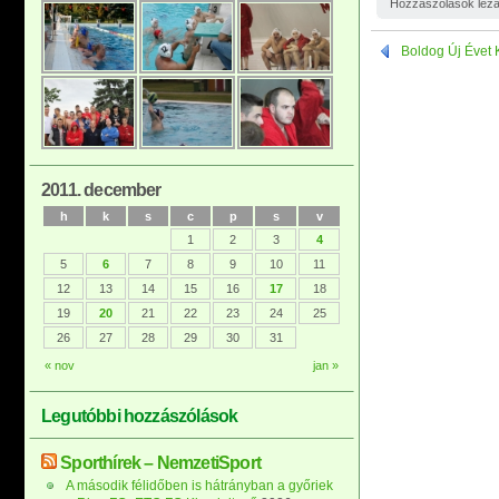
Hozzászólások lez
Boldog Új Évet K
2011. december
h
k
s
c
p
s
v
1
2
3
4
5
6
7
8
9
10
11
12
13
14
15
16
17
18
19
20
21
22
23
24
25
26
27
28
29
30
31
« nov
jan »
Legutóbbi hozzászólások
Sporthírek – NemzetiSport
A második félidőben is hátrányban a győriek