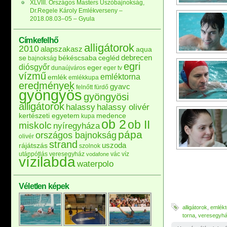
XLVIII. Országos Masters Úszóbajnokság,
Dr.Regele Károly Emlékverseny –
2018.08.03–05 – Gyula
Címkefelhő
alligátorok
2010
alapszakasz
aqua
debrecen
se
békéscsaba
cegléd
bajnokság
egri
diósgyőr
eger
dunaújváros
eger tv
vízmű
emléktorna
emlék
emlékkupa
eredmények
gyavc
felnőtt
fürdő
gyöngyös
gyöngyösi
alligátorok
halassy
halassy olivér
kertészeti egyetem
medence
kupa
ob 2
ob II
miskolc
nyíregyháza
pápa
országos bajnokság
olivér
strand
uszoda
rájátszás
szolnok
utánpótlás
veresegyház
vác
víz
vodafone
vízilabda
waterpolo
Véletlen képek
alligátorok
,
emlékt
torna
,
veresegyh