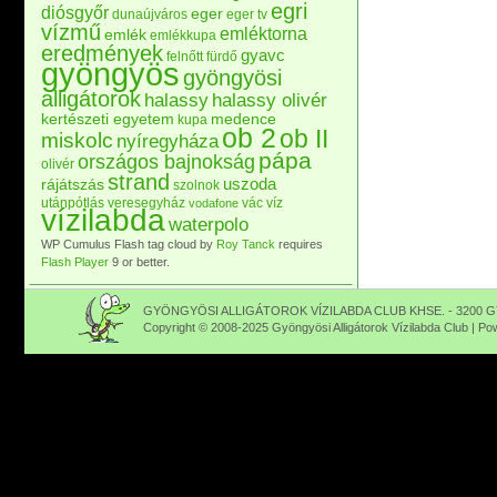
egri
diósgyőr
eger
dunaújváros
eger tv
vízmű
emléktorna
emlék
emlékkupa
eredmények
gyavc
felnőtt
fürdő
gyöngyös
gyöngyösi
alligátorok
halassy
halassy olivér
kertészeti egyetem
medence
kupa
ob 2
ob II
miskolc
nyíregyháza
pápa
országos bajnokság
olivér
strand
uszoda
rájátszás
szolnok
utánpótlás
veresegyház
vác
víz
vodafone
vízilabda
waterpolo
WP Cumulus Flash tag cloud by
Roy Tanck
requires
Flash Player
9 or better.
GYÖNGYÖSI ALLIGÁTOROK VÍZILABDA CLUB KHSE. - 3200 GY
Copyright © 2008-2025 Gyöngyösi Alligátorok Vízilabda Club | P