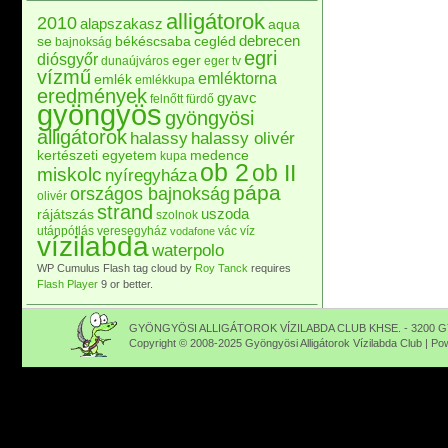
alligátorok
2010
alapszakasz
aqua
debrecen
se
békéscsaba
cegléd
bajnokság
egri
diósgyőr
eger
dunaújváros
eger tv
vízmű
emléktorna
emlék
emlékkupa
eredmények
gyavc
felnőtt
fürdő
gyöngyös
gyöngyösi
alligátorok
halassy
halassy olivér
kertészeti egyetem
medence
kupa
ob 2
ob II
miskolc
nyíregyháza
pápa
országos bajnokság
olivér
strand
uszoda
rájátszás
szolnok
utánpótlás
veresegyház
vác
víz
vodafone
vízilabda
waterpolo
WP Cumulus Flash tag cloud by
Roy Tanck
requires
Flash Player
9 or better.
GYÖNGYÖSI ALLIGÁTOROK VÍZILABDA CLUB KHSE. - 3200 GY
Copyright © 2008-2025 Gyöngyösi Alligátorok Vízilabda Club | P