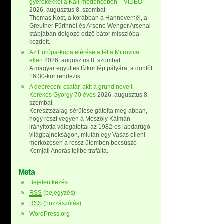
gyerekekkel a Káli-medencében – VIDEÓ
2026. augusztus 8. szombat
Thomas Kost, a korábban a Hannovernél, a
Greuther Fürthnél és Arsene Wenger Arsenal-
stábjában dolgozó edző bátor misszióba
kezdett.
Az Európa-kupa elérése a tét a Mitrovica
ellen
2026. augusztus 8. szombat
A magyar együttes tízkor lép pályára, a döntőt
16.30-kor rendezik.
A debreceni csatár, akit a grund nevelt –
Kerekes György 70 éves
2026. augusztus 8.
szombat
Keresztszalag-sérülése gátolta meg abban,
hogy részt vegyen a Mészöly Kálmán
irányította válogatottal az 1982-es labdarúgó-
világbajnokságon, miután egy Vasas elleni
mérkőzésen a rossz ütemben becsúszó
Komjáti András telibe trafálta.
Meta
Bejelentkezés
RSS
(bejegyzés)
RSS
(hozzászólás)
WordPress.org