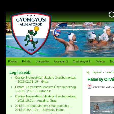
Főoldal
Felnőtt
Utánpótlás
A csapatról
Eredményeink
Galéria
Ta
Legfrissebb
Bejárat
>
Felnőt
Osztrák Nemzetközi Masters Úszóbajnokság
Halassy Oliv
– 2019.02.08-10 – Graz
december 20th, 
Évzáró Nemzetközi Masters Úszóbajnokság
– 2018.12.08. – Budapest
Osztrák Nemzetközi Masters Úszóbajnokság
– 2018.10.20. – Ausztria, Graz
2018 European Masters Championship –
2018.09.02. – 07. – Slovenia, Kranj