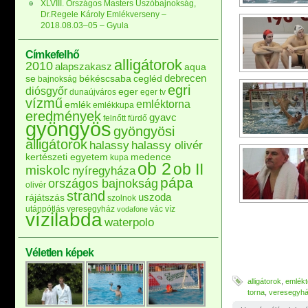
XLVIII. Országos Masters Úszóbajnokság,
Dr.Regele Károly Emlékverseny –
2018.08.03–05 – Gyula
Címkefelhő
alligátorok
2010
alapszakasz
aqua
debrecen
se
békéscsaba
cegléd
bajnokság
egri
diósgyőr
eger
dunaújváros
eger tv
vízmű
emléktorna
emlék
emlékkupa
eredmények
gyavc
felnőtt
fürdő
gyöngyös
gyöngyösi
alligátorok
halassy
halassy olivér
kertészeti egyetem
medence
kupa
ob 2
ob II
miskolc
nyíregyháza
pápa
országos bajnokság
olivér
strand
uszoda
rájátszás
szolnok
utánpótlás
veresegyház
vác
víz
vodafone
vízilabda
waterpolo
Véletlen képek
alligátorok
,
emlékt
torna
,
veresegyh