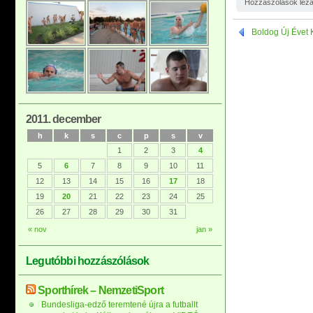
Hozzászólások lez
Boldog Új Évet K
2011. december
h
k
s
c
p
s
v
1
2
3
4
5
6
7
8
9
10
11
12
13
14
15
16
17
18
19
20
21
22
23
24
25
26
27
28
29
30
31
« nov
jan »
Legutóbbi hozzászólások
Sporthírek – NemzetiSport
Bundesliga-edző teremtené újra a futballt