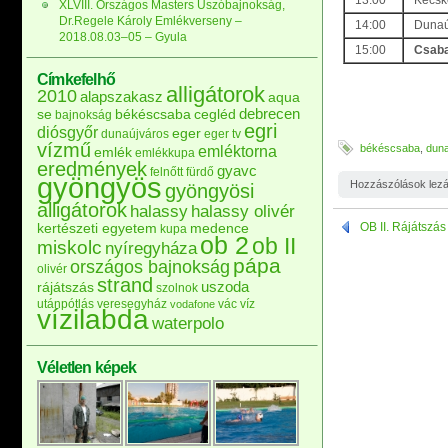
13:00
Kecsk
XLVIII. Országos Masters Úszóbajnokság,
Dr.Regele Károly Emlékverseny –
14:00
Dunaú
2018.08.03–05 – Gyula
15:00
Csaba
Címkefelhő
alligátorok
2010
alapszakasz
aqua
debrecen
se
békéscsaba
cegléd
bajnokság
egri
diósgyőr
eger
dunaújváros
eger tv
vízmű
emléktorna
békéscsaba
,
duna
emlék
emlékkupa
eredmények
gyavc
felnőtt
fürdő
gyöngyös
Hozzászólások lez
gyöngyösi
alligátorok
halassy
halassy olivér
OB II. Rájátszás
kertészeti egyetem
medence
kupa
ob 2
ob II
miskolc
nyíregyháza
pápa
országos bajnokság
olivér
strand
uszoda
rájátszás
szolnok
utánpótlás
veresegyház
vác
víz
vodafone
vízilabda
waterpolo
Véletlen képek