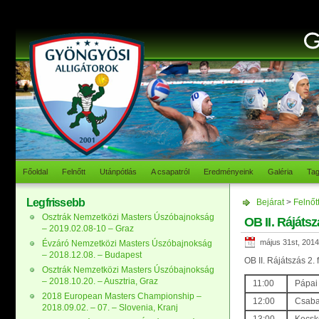
Főoldal
Felnőtt
Utánpótlás
A csapatról
Eredményeink
Galéria
Ta
Legfrissebb
Bejárat
>
Felnőt
Osztrák Nemzetközi Masters Úszóbajnokság
OB II. Rájátsz
– 2019.02.08-10 – Graz
május 31st, 2014
Évzáró Nemzetközi Masters Úszóbajnokság
– 2018.12.08. – Budapest
OB II. Rájátszás 2.
Osztrák Nemzetközi Masters Úszóbajnokság
– 2018.10.20. – Ausztria, Graz
11:00
Pápai
2018 European Masters Championship –
12:00
Csaba
2018.09.02. – 07. – Slovenia, Kranj