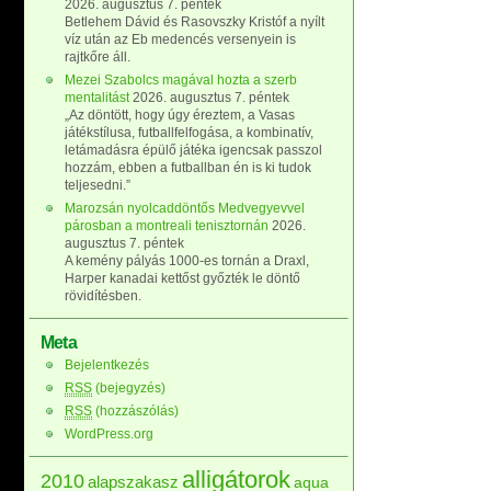
2026. augusztus 7. péntek
Betlehem Dávid és Rasovszky Kristóf a nyílt
víz után az Eb medencés versenyein is
rajtkőre áll.
Mezei Szabolcs magával hozta a szerb
mentalitást
2026. augusztus 7. péntek
„Az döntött, hogy úgy éreztem, a Vasas
játékstílusa, futballfelfogása, a kombinatív,
letámadásra épülő játéka igencsak passzol
hozzám, ebben a futballban én is ki tudok
teljesedni.”
Marozsán nyolcaddöntős Medvegyevvel
párosban a montreali tenisztornán
2026.
augusztus 7. péntek
A kemény pályás 1000-es tornán a Draxl,
Harper kanadai kettőst győzték le döntő
rövidítésben.
Meta
Bejelentkezés
RSS
(bejegyzés)
RSS
(hozzászólás)
WordPress.org
alligátorok
2010
alapszakasz
aqua