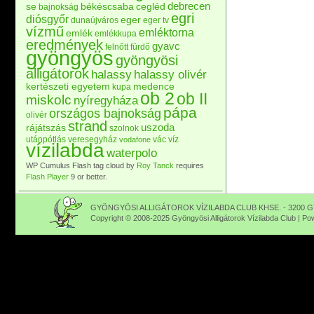
debrecen
se
békéscsaba
cegléd
bajnokság
egri
diósgyőr
eger
dunaújváros
eger tv
vízmű
emléktorna
emlék
emlékkupa
eredmények
gyavc
felnőtt
fürdő
gyöngyös
gyöngyösi
alligátorok
halassy
halassy olivér
kertészeti egyetem
medence
kupa
ob 2
ob II
miskolc
nyíregyháza
pápa
országos bajnokság
olivér
strand
uszoda
rájátszás
szolnok
utánpótlás
veresegyház
vác
víz
vodafone
vízilabda
waterpolo
WP Cumulus Flash tag cloud by
Roy Tanck
requires
Flash Player
9 or better.
GYÖNGYÖSI ALLIGÁTOROK VÍZILABDA CLUB KHSE. - 3200 GY
Copyright © 2008-2025 Gyöngyösi Alligátorok Vízilabda Club | P