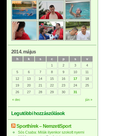
2014. május
h
k
s
c
p
s
v
1
2
3
4
5
6
7
8
9
10
11
12
13
14
15
16
17
18
19
20
21
22
23
24
25
26
27
28
29
30
31
« dec
jún »
Legutóbbi hozzászólások
Sporthírek – NemzetiSport
Sós Csaba: Milák ilyenkor szokott nyerni