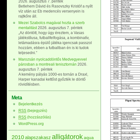
2026. augusztus 7. péntek
Betlehem Dávid és Rasovszky Kristóf a nyílt
víz után az Eb medencés versenyein is
rajtkőre áll.
Mezei Szabolcs magával hozta a szerb
mentalitást
2026. augusztus 7. péntek
„Az döntött, hogy úgy éreztem, a Vasas
játékstílusa, futballfelfogása, a kombinatív,
letámadásra épülő játéka igencsak passzol
hozzám, ebben a futballban én is ki tudok
teljesedni.”
Marozsán nyolcaddöntős Medvegyevvel
párosban a montreali tenisztornán
2026.
augusztus 7. péntek
A kemény pályás 1000-es tornán a Draxl,
Harper kanadai kettőst győzték le döntő
rövidítésben.
Meta
Bejelentkezés
RSS
(bejegyzés)
RSS
(hozzászólás)
WordPress.org
alligátorok
2010
alapszakasz
aqua