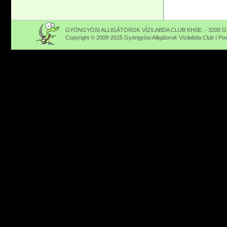
GYÖNGYÖSI ALLIGÁTOROK VÍZILABDA CLUB KHSE. - 3200 GY
Copyright © 2008-2025 Gyöngyösi Alligátorok Vízilabda Club | P