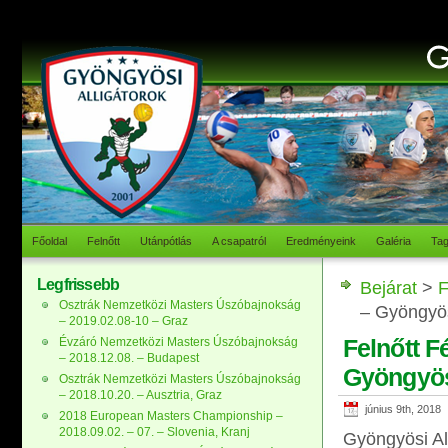
Főoldal
Felnőtt
Utánpótlás
A csapatról
Eredményeink
Galéria
Ta
Legfrissebb
Bejárat
>
F
Osztrák Nemzetközi Masters Úszóbajnokság
– Gyöngyö
– 2019.02.08-10 – Graz
Felnőtt Fé
Évzáró Nemzetközi Masters Úszóbajnokság
– 2018.12.08. – Budapest
Gyöngyö
Osztrák Nemzetközi Masters Úszóbajnokság
– 2018.10.20. – Ausztria, Graz
június 9th, 2018
2018 European Masters Championship –
2018.09.02. – 07. – Slovenia, Kranj
Gyöngyösi Al