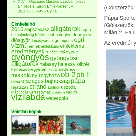
XLVIII. Országos Masters Úszóbajnokság,
Dr.Regele Károly Emlékverseny –
(Gólszerzők:
2018.08.03–05 – Gyula
Pápai Sporte
Címkefelhő
(Gólszerzők:
alligátorok
2010
alapszakasz
aqua
Milán-2, Falu
debrecen
se
békéscsaba
cegléd
bajnokság
egri
diósgyőr
eger
dunaújváros
eger tv
Az eredmény
vízmű
emléktorna
emlék
emlékkupa
eredmények
gyavc
felnőtt
fürdő
gyöngyös
gyöngyösi
alligátorok
halassy
halassy olivér
kertészeti egyetem
medence
kupa
ob 2
ob II
miskolc
nyíregyháza
pápa
országos bajnokság
olivér
strand
uszoda
rájátszás
szolnok
utánpótlás
veresegyház
vác
víz
vodafone
vízilabda
waterpolo
Véletlen képek