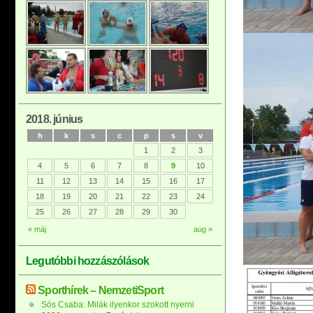
2018. június
h
k
s
c
p
s
v
1
2
3
4
5
6
7
8
9
10
11
12
13
14
15
16
17
18
19
20
21
22
23
24
25
26
27
28
29
30
« máj
aug »
Legutóbbi hozzászólások
Sporthírek – NemzetiSport
Sós Csaba: Milák ilyenkor szokott nyerni