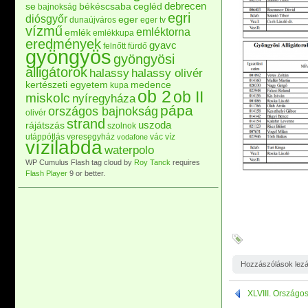
debrecen
se
békéscsaba
cegléd
bajnokság
egri
diósgyőr
eger
dunaújváros
eger tv
vízmű
emléktorna
emlék
emlékkupa
eredmények
gyavc
felnőtt
fürdő
gyöngyös
gyöngyösi
alligátorok
halassy
halassy olivér
kertészeti egyetem
medence
kupa
ob 2
ob II
miskolc
nyíregyháza
pápa
országos bajnokság
olivér
strand
uszoda
rájátszás
szolnok
utánpótlás
veresegyház
vác
víz
vodafone
vízilabda
waterpolo
WP Cumulus Flash tag cloud by
Roy Tanck
requires
Flash Player
9 or better.
Hozzászólások lez
XLVIII. Országo