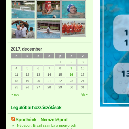
2017. december
h
k
s
c
p
s
v
1
2
3
4
5
6
7
8
9
10
11
12
13
14
15
16
17
18
19
20
21
22
23
24
25
26
27
28
29
30
31
« nov
feb »
Legutóbbi hozzászólások
Sporthírek – NemzetiSport
Népsport: Brazil szamba a mogyoródi