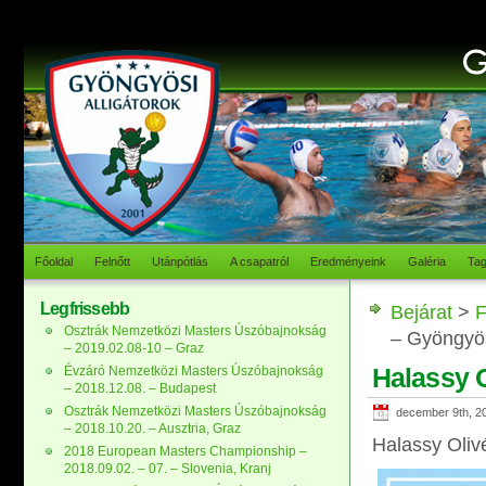
Főoldal
Felnőtt
Utánpótlás
A csapatról
Eredményeink
Galéria
Ta
Legfrissebb
Bejárat
>
F
Osztrák Nemzetközi Masters Úszóbajnokság
– Gyöngyö
– 2019.02.08-10 – Graz
Halassy O
Évzáró Nemzetközi Masters Úszóbajnokság
– 2018.12.08. – Budapest
Osztrák Nemzetközi Masters Úszóbajnokság
december 9th, 2
– 2018.10.20. – Ausztria, Graz
Halassy Oliv
2018 European Masters Championship –
2018.09.02. – 07. – Slovenia, Kranj