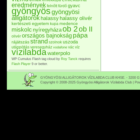
emlékkupa
eredmények
gyavc
felnőtt
fürdő
gyöngyös
gyöngyösi
alligátorok
halassy
halassy olivér
kertészeti egyetem
medence
kupa
ob 2
ob II
miskolc
nyíregyháza
pápa
országos bajnokság
olivér
strand
uszoda
rájátszás
szolnok
utánpótlás
veresegyház
vác
víz
vodafone
vízilabda
waterpolo
WP Cumulus Flash tag cloud by
Roy Tanck
requires
Flash Player
9 or better.
GYÖNGYÖSI ALLIGÁTOROK VÍZILABDA CLUB KHSE. - 3200 GY
Copyright © 2008-2025 Gyöngyösi Alligátorok Vízilabda Club | P