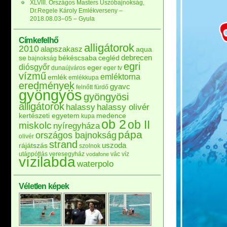
XLVIII. Országos Masters Úszóbajnokság,
Dr.Regele Károly Emlékverseny –
2018.08.03–05 – Gyula
Címkefelhő
alligátorok
2010
alapszakasz
aqua
debrecen
se
békéscsaba
cegléd
bajnokság
egri
diósgyőr
eger
dunaújváros
eger tv
vízmű
emléktorna
emlék
emlékkupa
eredmények
gyavc
felnőtt
fürdő
gyöngyös
gyöngyösi
alligátorok
halassy
halassy olivér
kertészeti egyetem
medence
kupa
ob 2
ob II
miskolc
nyíregyháza
pápa
országos bajnokság
olivér
strand
uszoda
rájátszás
szolnok
utánpótlás
veresegyház
vác
víz
vodafone
vízilabda
waterpolo
Véletlen képek