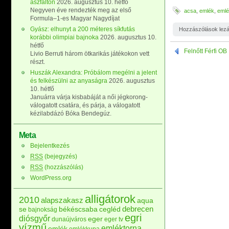
aszfalton
2026. augusztus 10. hétfő
Negyven éve rendezték meg az első
acsa
,
emlék
,
eml
Formula–1-es Magyar Nagydíjat
Gyász: elhunyt a 200 méteres síkfutás
Hozzászólások lez
korábbi olimpiai bajnoka
2026. augusztus 10.
hétfő
Felnőtt Férfi OB
Livio Berruti három ötkarikás játékokon vett
részt.
Huszák Alexandra: Próbálom megélni a jelent
és felkészülni az anyaságra
2026. augusztus
10. hétfő
Januárra várja kisbabáját a női jégkorong-
válogatott csatára, és párja, a válogatott
kézilabdázó Bóka Bendegúz.
Meta
Bejelentkezés
RSS
(bejegyzés)
RSS
(hozzászólás)
WordPress.org
alligátorok
2010
alapszakasz
aqua
debrecen
se
békéscsaba
cegléd
bajnokság
egri
diósgyőr
eger
dunaújváros
eger tv
vízmű
emléktorna
emlék