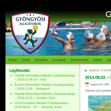
Főoldal
Felnőtt
Utánpótlás
A csapatról
Eredményeink
Galéria
Ta
Legfrissebb
Bejárat
>
Felnőt
Osztrák Nemzetközi Masters Úszóbajnokság
2014.08.22. –
– 2019.02.08-10 – Graz
augusztus 19th,
Évzáró Nemzetközi Masters Úszóbajnokság
– 2018.12.08. – Budapest
Várunk sok szeretet
Osztrák Nemzetközi Masters Úszóbajnokság
– 2018.10.20. – Ausztria, Graz
2018 European Masters Championship –
2018.09.02. – 07. – Slovenia, Kranj