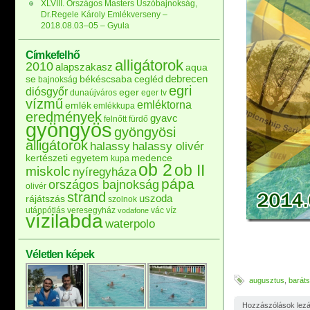
XLVIII. Országos Masters Úszóbajnokság,
Dr.Regele Károly Emlékverseny –
2018.08.03–05 – Gyula
Címkefelhő
alligátorok
2010
alapszakasz
aqua
debrecen
se
békéscsaba
cegléd
bajnokság
egri
diósgyőr
eger
dunaújváros
eger tv
vízmű
emléktorna
emlék
emlékkupa
eredmények
gyavc
felnőtt
fürdő
gyöngyös
gyöngyösi
alligátorok
halassy
halassy olivér
kertészeti egyetem
medence
kupa
ob 2
ob II
miskolc
nyíregyháza
pápa
országos bajnokság
olivér
strand
uszoda
rájátszás
szolnok
utánpótlás
veresegyház
vác
víz
vodafone
vízilabda
waterpolo
Véletlen képek
augusztus
,
barát
Hozzászólások lez