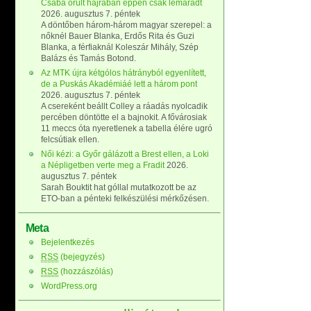
Csaba őrült hajrában éppen csak lemaradt
2026. augusztus 7. péntek
A döntőben három-három magyar szerepel: a
nőknél Bauer Blanka, Erdős Rita és Guzi
Blanka, a férfiaknál Koleszár Mihály, Szép
Balázs és Tamás Botond.
Az MTK újra kétgólos hátrányból egyenlített,
de a Puskás Akadémiáé lett a három pont
2026. augusztus 7. péntek
A csereként beállt Colley a ráadás nyolcadik
percében döntötte el a bajnokit. A fővárosiak
11 meccs óta nyeretlenek a tabella élére ugró
felcsútiak ellen.
Női kézi: a Győr gálázott a Brest ellen, a Loki
a Népligetben verte meg a Fradit
2026.
augusztus 7. péntek
Sarah Bouktit hat góllal mutatkozott be az
ETO-ban a pénteki felkészülési mérkőzésen.
Meta
Bejelentkezés
RSS
(bejegyzés)
RSS
(hozzászólás)
WordPress.org