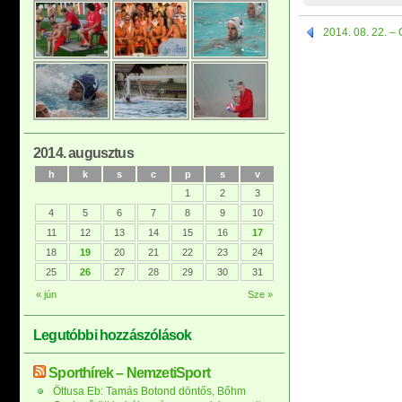
2014. 08. 22. – G
2014. augusztus
h
k
s
c
p
s
v
1
2
3
4
5
6
7
8
9
10
11
12
13
14
15
16
17
18
19
20
21
22
23
24
25
26
27
28
29
30
31
« jún
Sze »
Legutóbbi hozzászólások
Sporthírek – NemzetiSport
Öttusa Eb: Tamás Botond döntős, Bőhm