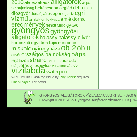
alligátorok
2010
alapszakasz
aqua
debrecen
se
békéscsaba
cegléd
bajnokság
egri
diósgyőr
eger
dunaújváros
eger tv
vízmű
emléktorna
emlék
emlékkupa
eredmények
gyavc
felnőtt
fürdő
gyöngyös
gyöngyösi
alligátorok
halassy
halassy olivér
kertészeti egyetem
medence
kupa
ob 2
ob II
miskolc
nyíregyháza
pápa
országos bajnokság
olivér
strand
uszoda
rájátszás
szolnok
utánpótlás
veresegyház
vác
víz
vodafone
vízilabda
waterpolo
WP Cumulus Flash tag cloud by
Roy Tanck
requires
Flash Player
9 or better.
GYÖNGYÖSI ALLIGÁTOROK VÍZILABDA CLUB KHSE. - 3200 GY
Copyright © 2008-2025 Gyöngyösi Alligátorok Vízilabda Club | P