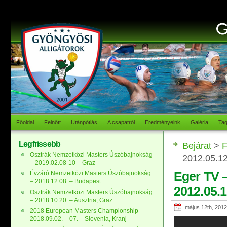
Főoldal
Felnőtt
Utánpótlás
A csapatról
Eredményeink
Galéria
Ta
Legfrissebb
Bejárat
>
F
Osztrák Nemzetközi Masters Úszóbajnokság
2012.05.12
– 2019.02.08-10 – Graz
Eger TV –
Évzáró Nemzetközi Masters Úszóbajnokság
– 2018.12.08. – Budapest
2012.05.1
Osztrák Nemzetközi Masters Úszóbajnokság
– 2018.10.20. – Ausztria, Graz
május 12th, 2012
2018 European Masters Championship –
2018.09.02. – 07. – Slovenia, Kranj