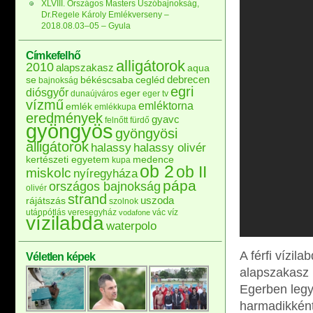
XLVIII. Országos Masters Úszóbajnokság,
Dr.Regele Károly Emlékverseny –
2018.08.03–05 – Gyula
Címkefelhő
alligátorok
2010
alapszakasz
aqua
debrecen
se
békéscsaba
cegléd
bajnokság
egri
diósgyőr
eger
dunaújváros
eger tv
vízmű
emléktorna
emlék
emlékkupa
eredmények
gyavc
felnőtt
fürdő
gyöngyös
gyöngyösi
alligátorok
halassy
halassy olivér
kertészeti egyetem
medence
kupa
ob 2
ob II
miskolc
nyíregyháza
pápa
országos bajnokság
olivér
strand
uszoda
rájátszás
szolnok
utánpótlás
veresegyház
vác
víz
vodafone
vízilabda
waterpolo
A férfi vízil
Véletlen képek
alapszakasz 
Egerben legy
harmadikként