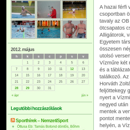
A hazai férfi
csoportban ö
tavaly az OB
ötcsapatos c
Alligátorok,
Egyetem társ
összesen né
2012. május
utolsó verse
h
k
s
c
p
s
v
Vízműre két 
1
2
3
4
5
6
és a tábláza
7
8
9
10
11
12
13
14
15
16
17
18
19
20
találkozó. Az
21
22
23
24
25
26
27
Horváth Zolt
28
29
30
31
feljöttekegy 
« ápr
jún »
nyert a Vízmű
negyed után 5
Legutóbbi hozzászólások
mentek a ven
pontot menten
Sporthírek – NemzetiSport
helyén, a Víz
Öttusa Eb: Tamás Botond döntős, Bőhm