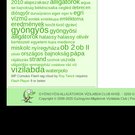
alligátorok
2010
alapszakasz
aqua
debrecen
se
békéscsaba
cegléd
bajnokság
egri
diósgyőr
eger
dunaújváros
eger tv
vízmű
emléktorna
emlék
emlékkupa
eredmények
gyavc
felnőtt
fürdő
gyöngyös
gyöngyösi
alligátorok
halassy
halassy olivér
kertészeti egyetem
medence
kupa
ob 2
ob II
miskolc
nyíregyháza
pápa
országos bajnokság
olivér
strand
uszoda
rájátszás
szolnok
utánpótlás
veresegyház
vác
víz
vodafone
vízilabda
waterpolo
WP Cumulus Flash tag cloud by
Roy Tanck
requires
Flash Player
9 or better.
GYÖNGYÖSI ALLIGÁTOROK VÍZILABDA CLUB KHSE. - 3200 GY
Copyright © 2008-2025 Gyöngyösi Alligátorok Vízilabda Club | P