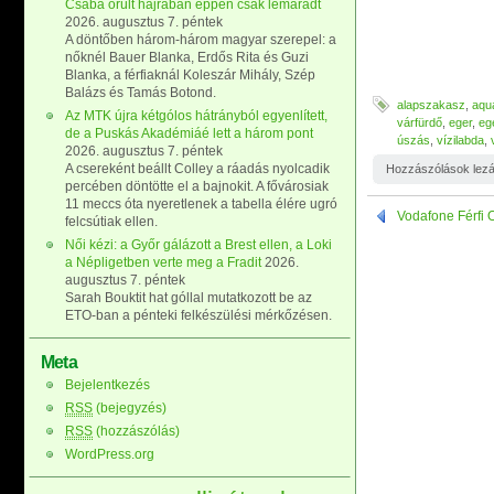
Csaba őrült hajrában éppen csak lemaradt
2026. augusztus 7. péntek
A döntőben három-három magyar szerepel: a
nőknél Bauer Blanka, Erdős Rita és Guzi
Blanka, a férfiaknál Koleszár Mihály, Szép
Balázs és Tamás Botond.
alapszakasz
,
aqu
Az MTK újra kétgólos hátrányból egyenlített,
várfürdő
,
eger
,
eg
de a Puskás Akadémiáé lett a három pont
úszás
,
vízilabda
,
2026. augusztus 7. péntek
A csereként beállt Colley a ráadás nyolcadik
Hozzászólások lez
percében döntötte el a bajnokit. A fővárosiak
11 meccs óta nyeretlenek a tabella élére ugró
Vodafone Férfi 
felcsútiak ellen.
Női kézi: a Győr gálázott a Brest ellen, a Loki
a Népligetben verte meg a Fradit
2026.
augusztus 7. péntek
Sarah Bouktit hat góllal mutatkozott be az
ETO-ban a pénteki felkészülési mérkőzésen.
Meta
Bejelentkezés
RSS
(bejegyzés)
RSS
(hozzászólás)
WordPress.org